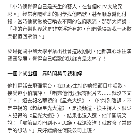
「小時候覺得自己是天生的藝人，在各個KTV大放異
彩。」經常有隔壁班的同學找他唱歌，甚至願意幫他付
錢，當時他就常被召喚去不同的包廂表演，那那大師說：
「我的音樂世界就是非常浮誇有趣，他們覺得跟我一起歡
樂很值回票價。」
於是從國中到大學畢業出社會這段期間，他都真心想往演
藝圈發展，覺得自己唱歌的狀態真是太棒了！
一個字就出櫃 靠時間與母親和解
他打電話去飛碟電台，在Ruby主持的廣播節目中唱歌、
接受包小柏講評，「唱完他們要我寄照片去……就沒下文
了。」還去報名華視的《星光大道》，（他特別強調，不
是中視的《超級星光大道》，是換頻道、換主持人、很少
人記得的《星光大道》），結果也沒入選，他半開玩笑
說：「那節目冷門到不可思議，我還沒進！就放棄了當歌
手的想法。」只好繼續在保險公司上班。