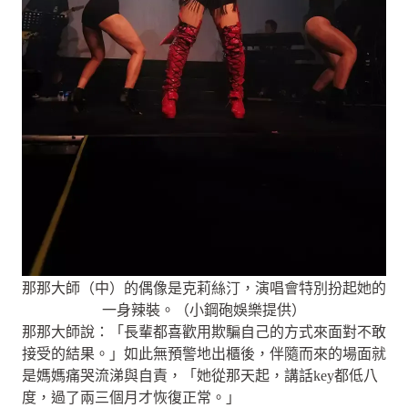
那那大師（中）的偶像是克莉絲汀，演唱會特別扮起她的
一身辣裝。（小鋼砲娛樂提供）
那那大師說：「長輩都喜歡用欺騙自己的方式來面對不敢
接受的結果。」如此無預警地出櫃後，伴隨而來的場面就
是媽媽痛哭流涕與自責，「她從那天起，講話key都低八
度，過了兩三個月才恢復正常。」