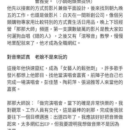
曹雅雯。（小鋼砲娛樂提供）
他先以接案的方式剪影片兼做平面設計，後來找到朝九晚
五的工作，也還是做影片：白天在一間新創公司，像個另
類購物專家用比較特別的方式賣生活日用品，晚上下班經
營「那那大師」頻道，第一支讚數破萬的影片是教大家如
何灑狗血唱《錯的人》，之後又有「滾喉音」教學，慢慢
地業配就來了，他才成為全職網紅。
對音樂認真 老娘不是來玩的
這幾年他快速竄紅，成為「女藝人的鬆弛劑」，許多歌手
發片都想上他節目、找他當演唱會嘉賓，前陣子他自己也
完成一場演唱會，彭佳慧、陶莉萍、張涵雅等人來當他的
嘉賓。
那那大師說：「做完演唱會，當下的確是非常快樂的，我
對觀眾、工作人員有交代，這是最棒的剎那，完成後我就
要往下一個目標邁進：出道四年了，我應該好好把音樂做
起來，太多網紅出EP，但我要證明我想做音樂不是因為