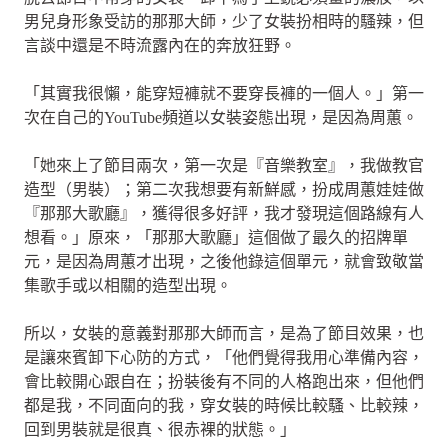
男兒身形象受訪的那那大師，少了女裝扮相時的騷辣，但
言談中還是不時流露內在的奔放狂野。
「其實我很懶，能穿短褲就不要穿長褲的一個人。」第一
次在自己的YouTube頻道以女裝姿態出現，是因為周蕙。
「她來上了節目兩次，第一次是『音樂教室』，我做教官
造型（男裝）；第二次我想要有新鮮感，扮成周蕙娃娃做
『那那大歌廳』，獲得很多好評，我才發現這個路線有人
想看。」原來，「那那大歌廳」這個做了最久的招牌單
元，是因為周蕙才出現，之後他錄這個單元，就會致敬當
集歌手或以相關的造型出現。
所以，女裝的意義對那那大師而言，是為了節目效果，也
是讓來賓卸下心防的方式，「他們覺得我用心準備內容，
會比較開心跟自在；扮裝後有不同的人格跑出來，但他們
都是我，不同面向的我，穿女裝的時候比較騷、比較辣，
回到男裝就是很真、很赤裸的狀態。」