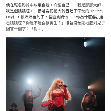
他在報名影片中放飛自我，介紹自己：「我是那那大師，
我是個娘娘腔。」接著耍花槍大轉音唱了李玟的《Sunny
Day》，被媽媽看到了，當面質問他：「你為什麼要說自
己娘娘腔？你是不是喜歡男生？」接著沒預期地聽到兒子
回答一個字：「對。」