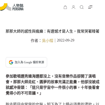
那那大師的感性與瘋癲：有遺憾才是人生，我常哭著睡著
2022-09-29
作者：
吳小帽
｜
加入為 Google 偏好來源
參加歌唱選秀連海選都沒上，沒有音樂作品卻開了演唱
會。那那大師走紅、圓夢的故事充滿正能量，他卻沒被成
就感沖昏頭：「這只是宇宙中一件很小的事，十年後看會
覺得小的不可思議。」
脫去節目中常穿的女裝、卸下為了上鏡必須畫的濃妝，以