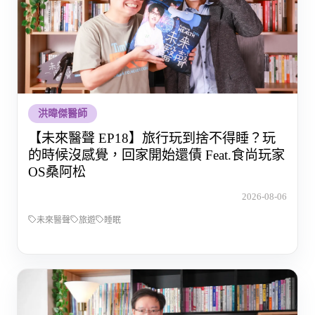
洪暐傑醫師
【未來醫聲 EP18】旅行玩到捨不得睡？玩
的時候沒感覺，回家開始還債 Feat.食尚玩家
OS桑阿松
2026-08-06
未來醫聲
旅遊
睡眠