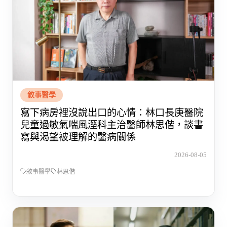
敘事醫學
寫下病房裡沒說出口的心情：林口長庚醫院
兒童過敏氣喘風溼科主治醫師林思偕，談書
寫與渴望被理解的醫病關係
2026-08-05
敘事醫學
林思偕