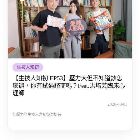
生技人知初
【生技人知初 EP53】壓力大但不知道該怎
麼辦，你有試過諮商嗎？Feat.洪培芸臨床心
理師
2026-08-05
壓力
生技人之初
洪培芸