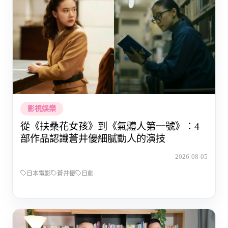
影視娛樂
從《扶桑花女孩》到《氣體人第一號》：4
部作品認識蒼井優細膩動人的演技
2026-08-05
日本電影
蒼井優
日劇