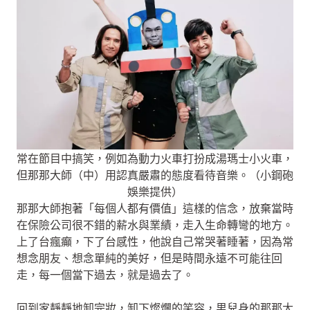
常在節目中搞笑，例如為動力火車打扮成湯瑪士小火車，
但那那大師（中）用認真嚴肅的態度看待音樂。（小鋼砲
娛樂提供）
那那大師抱著「每個人都有價值」這樣的信念，放棄當時
在保險公司很不錯的薪水與業績，走入生命轉彎的地方。
上了台瘋癲，下了台感性，他說自己常哭著睡著，因為常
想念朋友、想念單純的美好，但是時間永遠不可能往回
走，每一個當下過去，就是過去了。
回到家靜靜地卸完妝，卸下燦爛的笑容，男兒身的那那大