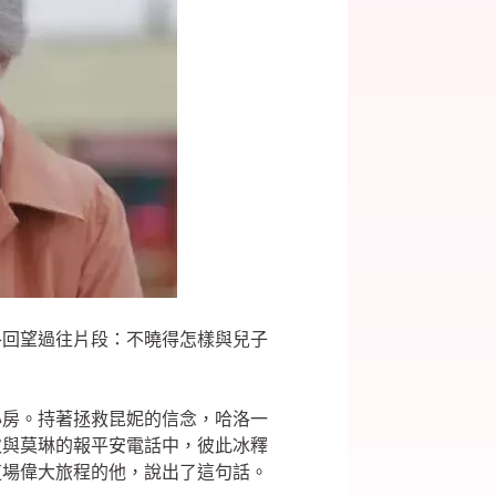
洛回望過往片段：不曉得怎樣與兒子
心房。持著拯救昆妮的信念，哈洛一
次與莫琳的報平安電話中，彼此冰釋
這場偉大旅程的他，說出了這句話。