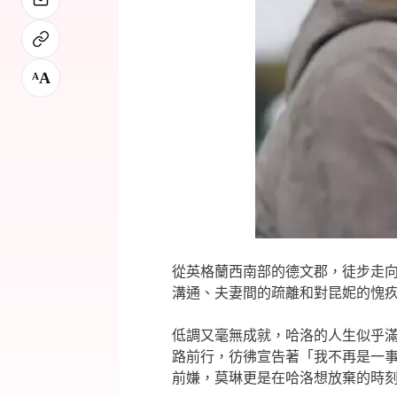
A
A
從英格蘭西南部的德文郡，徒步走向
溝通、夫妻間的疏離和對昆妮的愧
低調又毫無成就，哈洛的人生似乎
路前行，彷彿宣告著「我不再是一
前嫌，莫琳更是在哈洛想放棄的時