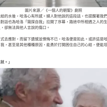
圖片來源／《一個人的朝聖》劇照
人給的水後，哈洛心有所感。婦人對他說的這段話，也提醒著我
場對話也為哈洛「窺探自我」拉開了序幕，路途中所相遇之人的
久，卻無法與他人言說的傷口。
方式去應對，而留下遺憾並懊悔不已，哈洛便是如此。或許這是
自我，甚至是其他種種原因，能勇於打開困住自己的心結，便能
成就。」