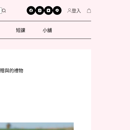
登入
短課
小舖
贈與的禮物