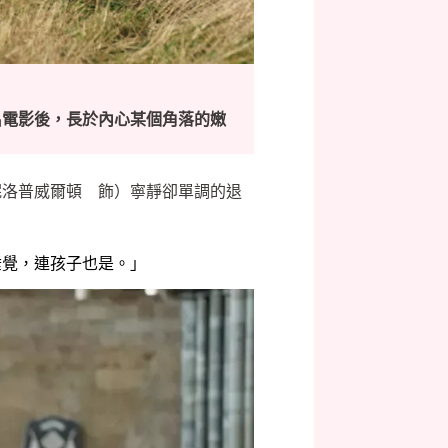
名電影後，長於內心某個角落的嫩
妮洛普威爾頓 飾）寧靜卻單調的退
睡覺，連孩子也是。」