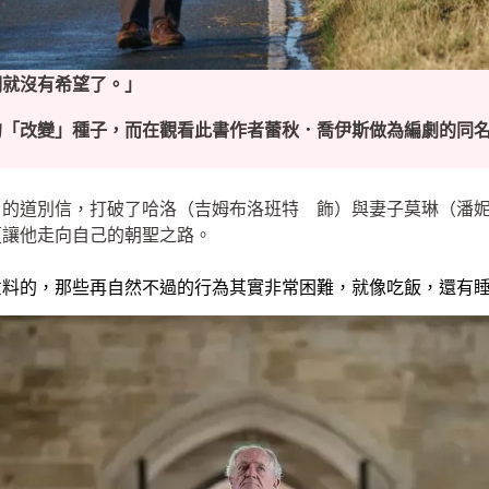
們就沒有希望了。」
的「改變」種子，而在觀看此書作者蕾秋．喬伊斯做為編劇的同
）的道別信，打破了哈洛（吉姆布洛班特 飾）與妻子莫琳（潘
更讓他走向自己的朝聖之路。
意料的，那些再自然不過的行為其實非常困難，就像吃飯，還有