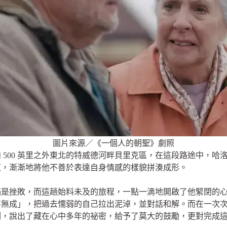
圖片來源／《一個人的朝聖》劇照
 500 英里之外東北的特威德河畔貝里克區，在這段路途中，哈
疚，漸漸地將他不善於表達自身情感的樣貌拼湊成形。
滿是挫敗，而這趟始料未及的旅程，一點一滴地開啟了他緊閉的
事無成」，把過去懦弱的自己拉出泥淖，並對話和解。而在一次
刻，說出了藏在心中多年的祕密，給予了莫大的鼓勵，更對完成