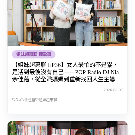
姐妹超惠聊 鐘盈惠
【姐妹超惠聊 EP36】女人最怕的不是累，
是活到最後沒有自己——POP Radio DJ Nia
余佳蓓，從全職媽媽到重新找回人生主導權
的那段路
2026-08-07
Nia
余佳蓓
姐妹超惠聊