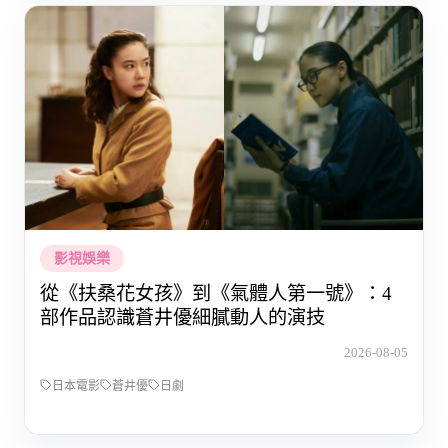
影視娛樂
從《扶桑花女孩》到《氣體人第一號》：4
部作品認識蒼井優細膩動人的演技
2026-08-05
日本電影
蒼井優
日劇