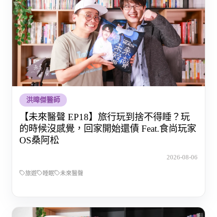
洪暐傑醫師
【未來醫聲 EP18】旅行玩到捨不得睡？玩
的時候沒感覺，回家開始還債 Feat.食尚玩家
OS桑阿松
2026-08-06
旅遊
睡眠
未來醫聲