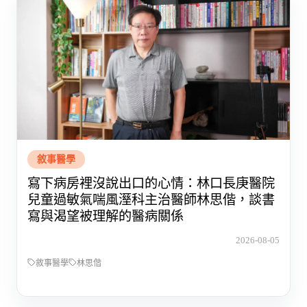
敘事醫學
寫下病房裡沒說出口的心情：林口長庚醫院
兒童過敏氣喘風溼科主治醫師林思偕，談書
寫與渴望被理解的醫病關係
2026-08-05
敘事醫學
林思偕