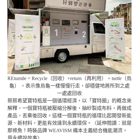
REturntle = Recycle（回收）+return（再利用） + turtle（烏
龜） ，表示像烏龜一樣慢慢行走，卻穩健地將所到之處
一處處回收
蔡蔡希望寶特瓶是一個循環經濟，以「寶特圈」的概念來
解釋，一個寶特瓶被壓縮分解後，抽紗製成布料，再做成
產品，丟棄後回收。這樣一個寶特瓶的循環比起開發新能
源、新材料，更能有效達到永續環保。〈延伸閱讀：就是
那條魚！時裝品牌 WEAVISM 織本主義結合機能潮流，
用永續說故事〉