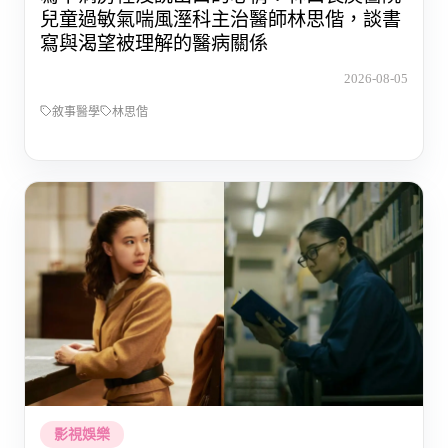
兒童過敏氣喘風溼科主治醫師林思偕，談書
寫與渴望被理解的醫病關係
2026-08-05
敘事醫學
林思偕
影視娛樂