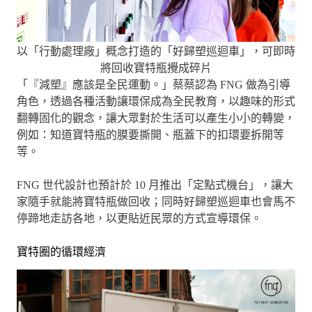
以「行動處理廠」概念打造的「好歸塑巡迴車」，可即時
將回收寶特瓶攪成碎片
「『減塑』應該是全民運動。」蔡蔡認為 FNG 做為引導
角色，透過各種活動讓環保成為全民教育，以趣味的形式
翻轉固化的觀念，讓大眾對於生活可以產生小小的轉變，
例如：知道寶特瓶的膜要撕開、瓶蓋下的扣環要拆開等
等。
FNG 世代設計也預計於 10 月推出「定點式機台」，讓大
家隨手就能將寶特瓶做回收；同時好歸塑巡迴車也會馬不
停蹄地走訪各地，以更貼近民眾的方式宣導環保。
寶特圈的循環經濟