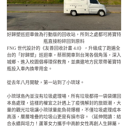
好歸塑巡迴車做為行動版的回收站，所到之處都可將寶特
瓶直接粉碎回到原料
FNG 世代設計的《友善回收計畫 4.0》，升級成了跑遍全
台的「好歸塑」巡迴車，蔡蔡開車到台灣各個角落，深入
城鄉、進入校園倡導環保教育，並廣邀地方民眾帶著寶特
瓶投入車內換零用金。
從去年八月開駛，第一站到了小琉球。
小琉球島內並沒有垃圾處理場，所有垃圾都得一袋袋運回
本島處理，這樣的權宜之計遇上了疫情解封的旅遊潮，大
量的觀光垃圾讓小琉球量能負荷爆棚，不僅垃圾處理成本
高漲，層層堆疊的垃圾山更是有損市容。〈延伸閱讀：結
合永續與培力！蘆葦女力攜手中高齡女性再創人生歸屬，