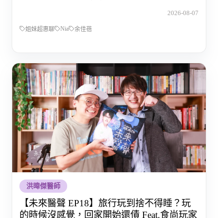
的那段路
2026-08-07
Nia
姐妹超惠聊
余佳蓓
洪暐傑醫師
【未來醫聲 EP18】旅行玩到捨不得睡？玩
的時候沒感覺，回家開始還債 Feat.食尚玩家