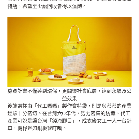
特瓶，希望至少讓回收者得以溫飽。
募資計畫不僅達到環保，更關懷社會底層，達到永續及公
益效果
後端選擇由「代工媽媽」製作寶特袋，則是與蔡蔡的產業
經驗十分密切。在台灣六O年代，勞力密集的紡織、代工
產業可說是讓台灣「錢淹腳目」，成衣廠女工一人一台針
車，機杼聲如銅板響叮噹。