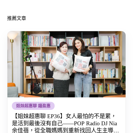
推薦文章
姐妹超惠聊 鐘盈惠
【姐妹超惠聊 EP36】女人最怕的不是累，
是活到最後沒有自己——POP Radio DJ Nia
余佳蓓，從全職媽媽到重新找回人生主導權