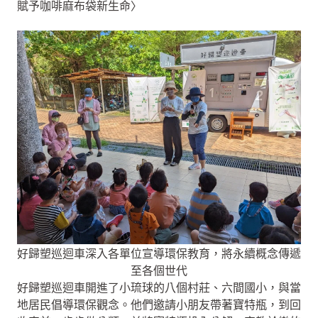
賦予咖啡麻布袋新生命〉
好歸塑巡迴車深入各單位宣導環保教育，將永續概念傳遞
至各個世代
好歸塑巡迴車開進了小琉球的八個村莊、六間國小，與當
地居民倡導環保觀念。他們邀請小朋友帶著寶特瓶，到回