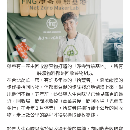
蔡蔡有一座由回收廢棄物打造的「淨零實驗基地」，所有
裝潢物料都是回收舊物組成
在台北萬華一帶，有許多年長的「拾荒者」，踩著緩慢的
步伐撿拾回收物，但都市急促的步調殘忍地倒追上來，狠
甩他們不顧。五年前，蔡蔡與人生百味早已預見都更的逼
近，回收場一間間地收掉（萬華最後一間回收場「光耀五
金行」在今年 2 月停業），拾荒者得拖行幾十公斤的回收
物，走上數公里的路程才得以換取幾枚零錢。
於是人生百味以高於回收場五倍的價錢，向回收者收取寶