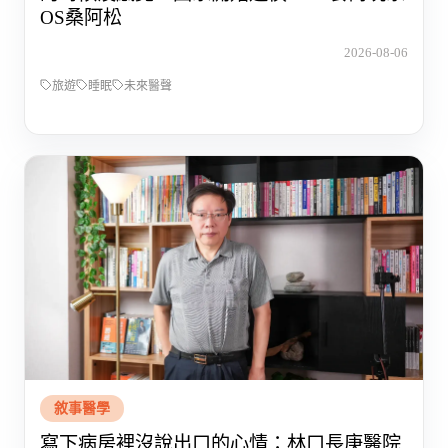
OS桑阿松
2026-08-06
旅遊
睡眠
未來醫聲
敘事醫學
寫下病房裡沒說出口的心情：林口長庚醫院