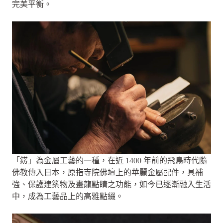
完美平衡。
「錺」為金屬工藝的一種，在近 1400 年前的飛鳥時代隨
佛教傳入日本，原指寺院佛壇上的華麗金屬配件，具補
強、保護建築物及畫龍點睛之功能，如今已逐漸融入生活
中，成為工藝品上的高雅點綴。