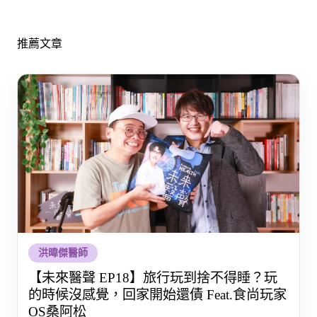
推薦文章
洪暐傑醫師
【未來醫聲 EP18】旅行玩到捨不得睡？玩
的時候沒感覺，回家開始還債 Feat.食尚玩家
OS桑阿松