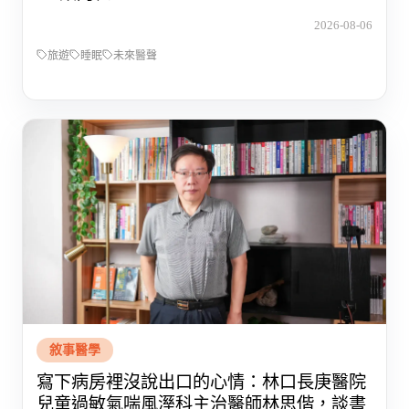
2026-08-06
旅遊
睡眠
未來醫聲
敘事醫學
寫下病房裡沒說出口的心情：林口長庚醫院
兒童過敏氣喘風溼科主治醫師林思偕，談書