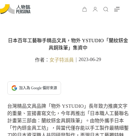
日本百年工藝聯手精品文具，物外 YSTUDIO「蘭紋錺金
具鋼珠筆」集資中
2023-06-29
作者：
女子特派員
｜
加入為 Google 偏好來源
台灣精品文具品牌「物外 YSTUDIO」長年致力推廣文字
的重量、宣揚書寫文化，今年再推出「日本職人工藝聯名
計畫第三部曲：蘭紋錺金具鋼珠筆」。由物外攜手日本
「竹內錺金具工坊」，與當代僅存能以手工製作最精細鏨
刀的日本資深職人共同研發製作，再現日本工藝獨特魅