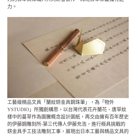
力。
工藝級精品文具「蘭紋錺金具鋼珠筆」，為「物外
YSTUDIO」所獨創構思，以台灣代表花卉蘭花、唐草紋
樣中的蔓草作為圖騰概念設計圖紙，再交由擁有百年歷史
的伊藤鋼雕刻所-第三代傳人伊藤充浩，進行極具挑戰的
錺金具手工技法雕刻工事，展現出日本工藝與精品文具的