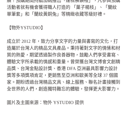
績！預購期間持續加碼推出「達標解鎖禮」，凡參與預購
活動者就有機會獲得職人打造的 「菓子楊枝」、「蘭紋
單筆套」和「蘭紋黃銅兔」等精緻收藏等級好禮。
【物外YSTUDIO】
成立於 2012 年，致力分享文字的力量與書寫的文化，打
造屬於台灣人的精品文具產品。秉持著對文字的情愫和材
質的熱愛，期望透過製作良善器物，鼓勵人們享受書寫、
體驗文字所承載的情感和重量。曾榮獲台灣文博會文創精
品獎、台灣金點設計獎、香港 DFA 亞洲最具影響力設計
獎等多項獎項肯定，更銷售至亞洲和歐美等全球 37 個國
家。期盼透過台灣精品文具、線上服務、聯名計畫接觸到
全世界的人們，創造獨特難忘的體驗，發揮更大影響力。
圖片及主圖來源：物外 YSTUDIO 提供