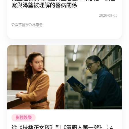
寫與渴望被理解的醫病關係
2026-08-05
敘事醫學
林思偕
影視娛樂
從《扶桑花女孩》到《氣體人第一號》：4