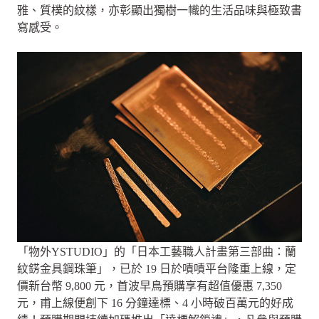
雅、質樸的紋樣，亦彰顯出獨樹一幟的生活品味與極致書
寫感受。
「物外YSTUDIO」的「日本工藝職人計畫第三部曲：蘭
紋錺金具鋼珠筆」，已於 19 日於嘖嘖平台隆重上線，定
價新台幣 9,800 元，首波早鳥預購享有超值優惠 7,350
元，甫上線便創下 16 分鐘達標、4 小時破百萬元的好成