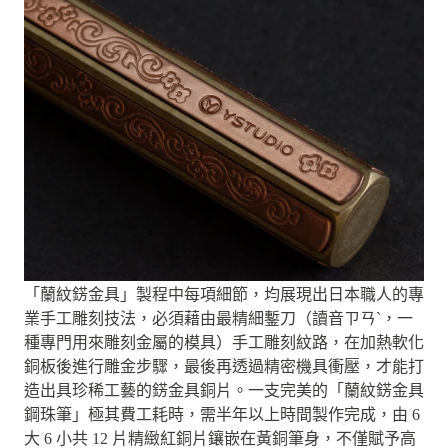
「蘭紋錺金具」製程中每項細節，均展現出日本職人的專
業手工雕刻技法，必須藉由最精細鏨刀（讀音ㄗㄢˋ，一
種專門用來雕刻金屬的模具）手工雕刻紋路，在加熱軟化
銅板後進行雕金步驟，最後再透過精密機具衝壓，才能打
造出具珍稀工藝的錺金具銅片。一支完美的「蘭紋錺金具
鋼珠筆」極其費工耗時，需半年以上時間製作完成，由 6
大 6 小共 12 片精緻紅銅片鑲嵌在黃銅筆身，不僅賦予高