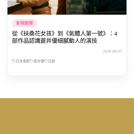
影視娛樂
從《扶桑花女孩》到《氣體人第一號》：4
部作品認識蒼井優細膩動人的演技
2026-08-05
日本電影
蒼井優
日劇