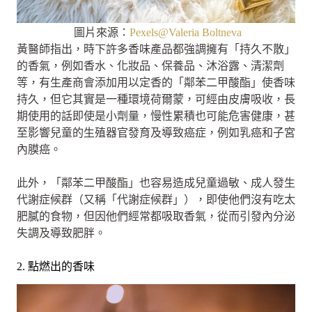
圖片來源：
Pexels@Valeria Boltneva
黃醫師指出，時下許多香味產品都強調擁有「持久不散」
的香氣，例如香水、化妝品、保養品、沐浴露、清潔劑
等，有生產商會添加用以定香的「鄰苯二甲酸酯」使香味
持久，但它其實是一種環境荷爾蒙，可經由皮膚吸收，長
期使用的話即使是小劑量，慢性累積也可能危害健康，甚
至影響兒童的生殖器官發育及導致癌症，例如乳癌和子宮
內膜癌。
此外，「鄰苯二甲酸酯」也容易造成兒童過敏、成人發生
代謝症候群（又稱「代謝症候群」），即使他們沒有吃太
肥膩的食物，但因他們經常都吸取香氣，從而引發內分泌
失調及導致肥胖。
2. 點燃出的香味