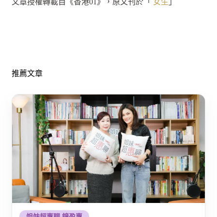
文章授權轉載自《香港01》，原文刊於「
女生
」
推薦文章
姐妹超惠聊 鐘盈惠