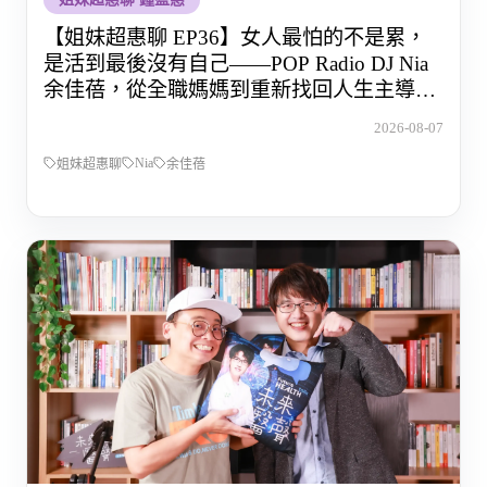
【姐妹超惠聊 EP36】女人最怕的不是累，
是活到最後沒有自己——POP Radio DJ Nia
余佳蓓，從全職媽媽到重新找回人生主導權
的那段路
2026-08-07
Nia
姐妹超惠聊
余佳蓓