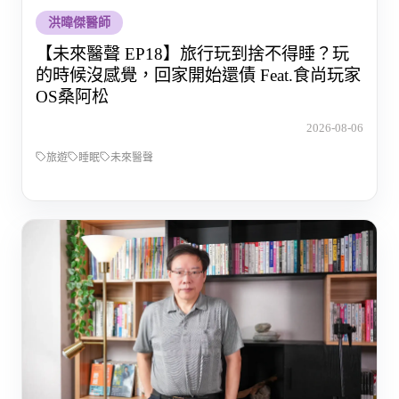
洪暐傑醫師
【未來醫聲 EP18】旅行玩到捨不得睡？玩
的時候沒感覺，回家開始還債 Feat.食尚玩家
OS桑阿松
2026-08-06
旅遊
睡眠
未來醫聲