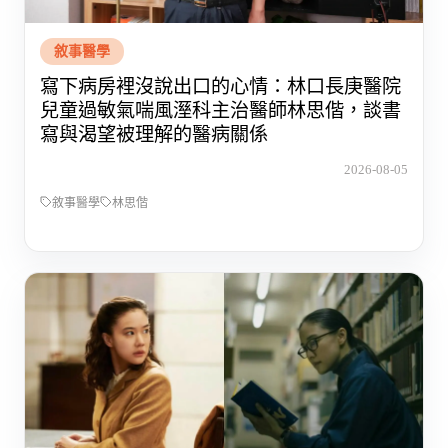
敘事醫學
寫下病房裡沒說出口的心情：林口長庚醫院
兒童過敏氣喘風溼科主治醫師林思偕，談書
寫與渴望被理解的醫病關係
2026-08-05
敘事醫學
林思偕