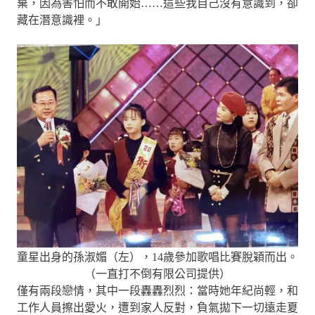
棄，因為害怕而不敢開始……這些我自己沒有意識到，卻
藏在潛意識裡。」
童星出身的孫淑媚（左），14歲參加歌唱比賽脫穎而出。
（一直打不倒有限公司提供）
僅有兩段戀情，其中一段轟轟烈烈：當時她年紀尚輕，和
工作人員擦出愛火，遭到家人反對，負氣拋下一切遠走夏