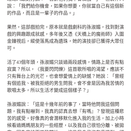
說：「我們給你機會，如果你想要，你就當自己有這個新
的作品，而且是一輩子的作品。」
果然，這部戲拍完，原本就是戲劇科的孫淑媚，找到對演
戲的興趣跟成就感，多年後又憑《天橋上的魔術師》入圍
金鐘視后，縱使落馬成為遺珠，她的演技卻已獲得大眾任
可。
活了43個年頭，孫淑媚只談過兩段感情，情路上是否有點
寂寞？所以，〈我要閃閃爍〉這首歌所唱的渴望，應該不
只有舞台上的光芒，也會想愛情上的缺憾？她說：「曾經
有個追我、被我拒絕的男生問我，會不會是因為我苦情的
歌唱太多，所以生活才變成這個樣子？」
孫淑媚說：「這是十幾年前的事了，當時他問我這個問
題，我有點嚇到，我真的認真去想『有嗎』？發現這種悲
苦的感受，好像真的會潛移默化進入我的生活，加上小時
候看過媽媽朋友的一些經歷，以及我自己很怕分離、被拋