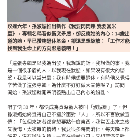
睽違六年，孫淑媚推出新作《我要閃閃爍 我要當米
蟲》，專輯名稱看似衝突矛盾，卻反應她的內心：14歲出
道的她，早已攢夠退休基金，卻還是想綻放：「工作才能
找到我生命上的方向跟意義吧！」
「這張專輯是以我為出發，我想說的話，我想做的事。我
是一個很矛盾的人，以我現在狀態，如果沒有很大的慾
望，我是可以當米蟲；我有時候想要退休，有時候又覺得
辛苦做了這張專輯，為什麼不好好做大宣傳呢？」訪問一
開始，孫淑媚就開宗明義點出自己內心的紛亂。
唱了快 30 年，都快成為資深藝人被叫「淑媚姐」了，但
孫淑媚始終覺得自己不擅於面對「人」，所以不喜歡做宣
傳：「每個來訪者都會想要點什麼東西，我常丟出來之後
又後悔，太複雜的情緒，我要很多時間消化，每天晚上都
好累、沒有辦法入睡，一直在檢討自己、又想要滿足對