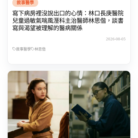
敘事醫學
寫下病房裡沒說出口的心情：林口長庚醫院
兒童過敏氣喘風溼科主治醫師林思偕，談書
寫與渴望被理解的醫病關係
2026-08-05
敘事醫學
林思偕