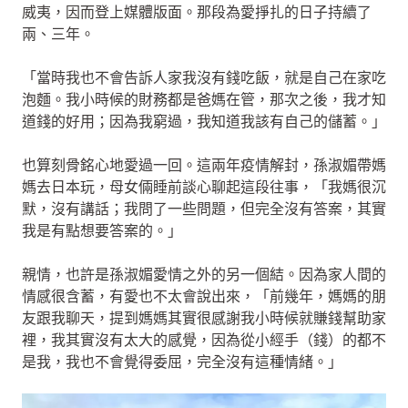
威夷，因而登上媒體版面。那段為愛掙扎的日子持續了
兩、三年。
「當時我也不會告訴人家我沒有錢吃飯，就是自己在家吃
泡麵。我小時候的財務都是爸媽在管，那次之後，我才知
道錢的好用；因為我窮過，我知道我該有自己的儲蓄。」
也算刻骨銘心地愛過一回。這兩年疫情解封，孫淑媚帶媽
媽去日本玩，母女倆睡前談心聊起這段往事，「我媽很沉
默，沒有講話；我問了一些問題，但完全沒有答案，其實
我是有點想要答案的。」
親情，也許是孫淑媚愛情之外的另一個結。因為家人間的
情感很含蓄，有愛也不太會說出來，「前幾年，媽媽的朋
友跟我聊天，提到媽媽其實很感謝我小時候就賺錢幫助家
裡，我其實沒有太大的感覺，因為從小經手（錢）的都不
是我，我也不會覺得委屈，完全沒有這種情緒。」