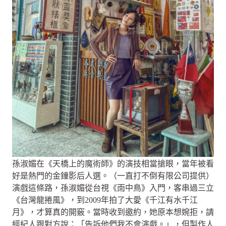
孫淑媚在《天橋上的魔術師》的演技相當搶眼，當年被看
好是熱門的金鐘影后人選。（一直打不倒有限公司提供）
演戲這條路，孫淑媚從台視《雨中鳥》入門，客串過三立
《台灣龍捲風》，到2009年拍了大愛《千江有水千江
月》，才算真的開竅。當時收到邀約，她原本想婉拒，請
經紀人跟對方說：「告訴他們我不會演戲。」，但製作人