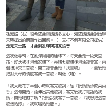
孫淑媚（右）很希望能與媽媽多交心，渴望媽媽能對她聊
天時提出的問題作出回應。（一直打不倒有限公司提供）
走完天堂路 才能到亂彈阿翔家錄音
這次做專輯，在亂彈阿翔的雕琢下，每天要走一段天堂
路、好漢坡才到他家樓下，再爬七層樓梯到達錄音室，兩
個禮拜交三首歌、開工錄音要她「找靈魂」……，最後她
把對父母的情感寫成一首歌，叫做〈咱〉。
「我大概花了半個小時就寫完歌詞，從『阮媽媽炒欸菜尚
香』這句開始，延伸出其他歌詞；寫完後我打電話給我
媽，問她吃飽了嗎？跟她說我寫了一首歌，『我想把這首
歌送給妳』，我就唱給她聽。」