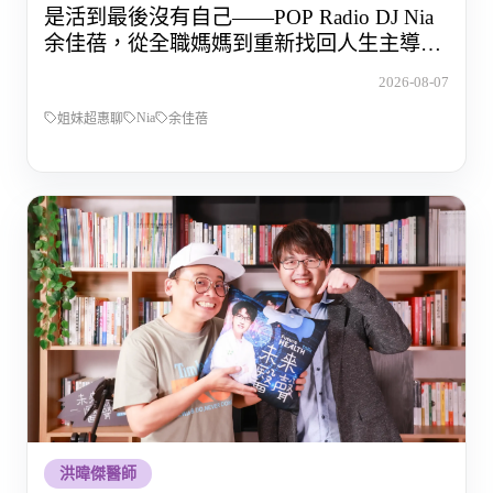
是活到最後沒有自己——POP Radio DJ Nia
余佳蓓，從全職媽媽到重新找回人生主導權
的那段路
2026-08-07
Nia
姐妹超惠聊
余佳蓓
洪暐傑醫師