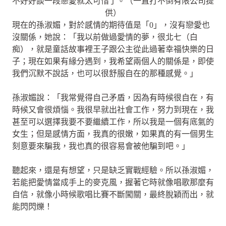
不好好談一段戀愛就太可惜了。（一直打不倒有限公司提
供）
現在的孫淑媚，對於感情的期待值是「0」，沒有戀愛也
沒關係，她說：「我以前做過愛情的夢，很北七（白
痴），就是童話故事裡王子跟公主從此過著幸福快樂的日
子；現在如果有緣分遇到，我希望兩個人的關係是，即使
我們沉默不說話，也可以很舒服自在的那種感覺。」
孫淑媚說：「我常覺得自己矛盾，因為有時候很自在，有
時候又會很煩惱。我很早就出社會工作，努力到現在，我
甚至可以選擇我要不要繼續工作，所以我是一個有底氣的
女生；但是感情方面，我真的很嫩，如果真的有一個男生
刻意要來騙我，我也真的很容易會被他騙到吧。」
聽起來，還是有想望，只是缺乏實戰經驗。所以孫淑媚，
若能把愛情當成手上的麥克風，握著它時就像唱歌那麼有
自信，就像小時候歌唱比賽不斷闖關，最終脫穎而出，就
能閃閃爍！