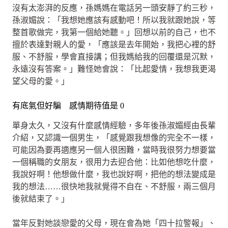
沒有太澎湃的反應，孫媽媽在電話另一頭安靜了約三秒，
孫淑媚說：「我想她應該有感動吧！所以我就跟她說，等
整首歌做完，我第一個給她聽。」回想以前的自己，也不
擅於表達對親人的愛，「應該是去年開始，我把心裡的舒
服、不舒服，學會直接講；但我媽給我的回覆還是沉默，
永遠沒有答案。」難怪她會說：「比起愛情，我想我更渴
望父母的愛。」
有底氣但好騙 感情期待值是 0
單身太久，又沒有什麼感情經驗，多年後孫淑媚經由長輩
介紹，又認識一個男生，「感覺跟我想像的完全不一樣，
可能因為要再適應另一個人很困難，當時我很努力想要當
一個稱職的女朋友，很用力去迎合他：比如他想吃什麼，
我說好啊！他想做什麼，我也說好啊，把他的想法變成是
我的想法……很快地我就覺得不自在、不舒服，兩三個月
後就結束了。」
當年反對她談戀愛的父母，現在會為她「四十拉警報」、