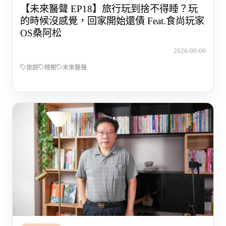
【未來醫聲 EP18】旅行玩到捨不得睡？玩
的時候沒感覺，回家開始還債 Feat.食尚玩家
OS桑阿松
2026-08-06
旅遊
睡眠
未來醫聲