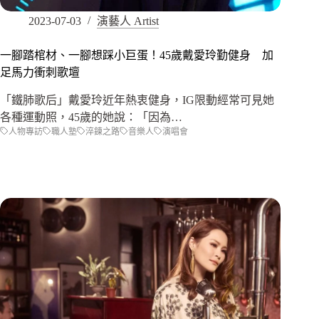
2023-07-03
演藝人 Artist
一腳踏棺材、一腳想踩小巨蛋！45歲戴愛玲勤健身 加
足馬力衝刺歌壇
「鐵肺歌后」戴愛玲近年熱衷健身，IG限動經常可見她
各種運動照，45歲的她說：「因為…
人物專訪
職人塾
淬鍊之路
音樂人
演唱會