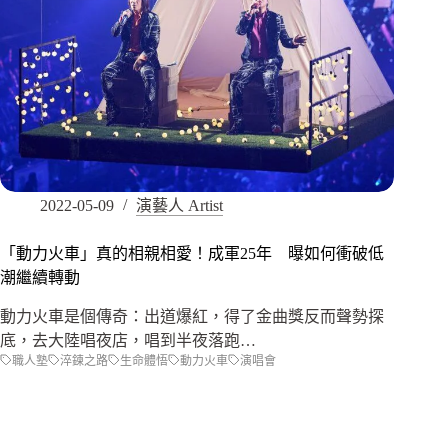
2022-05-09
演藝人 Artist
「動力火車」真的相親相愛！成軍25年 曝如何衝破低
潮繼續轉動
動力火車是個傳奇：出道爆紅，得了金曲獎反而聲勢探
底，去大陸唱夜店，唱到半夜落跑…
職人塾
淬鍊之路
生命體悟
動力火車
演唱會