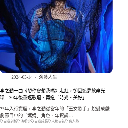
2024-03-14
演藝人生
李之勤一曲《想你會想我嗎》走紅，卻因追夢放棄光
環 30年後重返歌壇，再造「時光‧美好」
35年入行資歷，李之勤從當年的「玉女歌手」蛻變成戲
劇節目中的「媽媽」角色，年資說…
自我剖析
演唱會
自我成長
人物專訪
職人塾