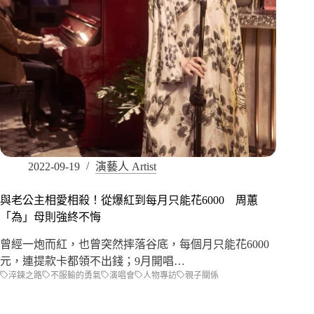
2022-09-19
演藝人 Artist
與老公主相愛相殺！從爆紅到每月只能花6000 周蕙
「為」母則強終不悔
曾經一炮而紅，也曾突然摔落谷底，每個月只能花6000
元，連提款卡都領不出錢；9月開唱…
淬鍊之路
不服輸的勇氣
演唱會
人物專訪
親子關係