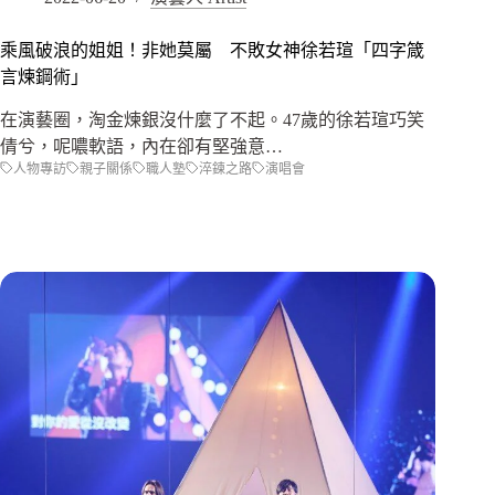
乘風破浪的姐姐！非她莫屬 不敗女神徐若瑄「四字箴
言煉鋼術」
在演藝圈，淘金煉銀沒什麼了不起。47歲的徐若瑄巧笑
倩兮，呢噥軟語，內在卻有堅強意…
人物專訪
親子關係
職人塾
淬鍊之路
演唱會