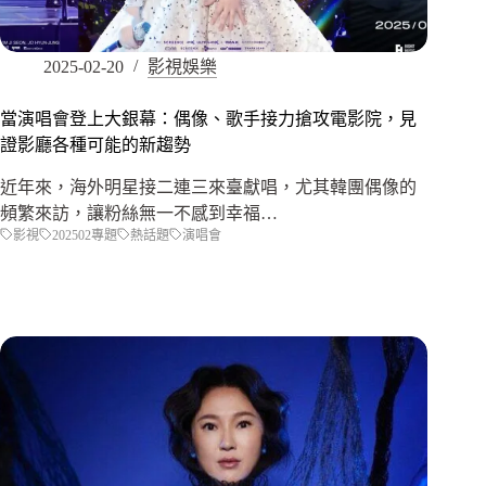
2025-02-20
影視娛樂
當演唱會登上大銀幕：偶像、歌手接力搶攻電影院，見
證影廳各種可能的新趨勢
近年來，海外明星接二連三來臺獻唱，尤其韓團偶像的
頻繁來訪，讓粉絲無一不感到幸福…
影視
202502專題
熱話題
演唱會