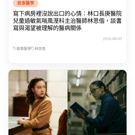
敘事醫學
寫下病房裡沒說出口的心情：林口長庚醫院
兒童過敏氣喘風溼科主治醫師林思偕，談書
寫與渴望被理解的醫病關係
2026-08-05
敘事醫學
林思偕