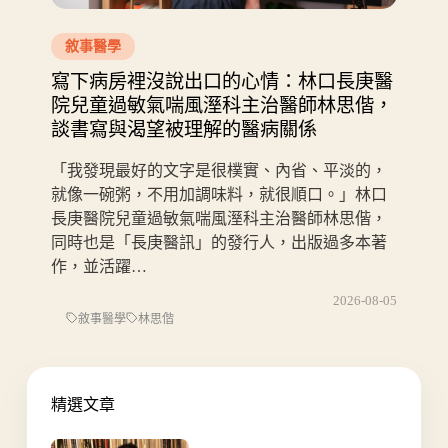
敘事醫學
寫下病房裡沒說出口的心情：林口長庚醫
院兒童過敏氣喘風溼科主治醫師林思偕，
談書寫與渴望被理解的醫病關係
「我發現最好的文字是很樸實、內省、平淡的，
就像一碗粥，不用加調味料，就很順口。」林口
長庚醫院兒童過敏氣喘風溼科主治醫師林思偕，
同時也是「長庚醫訊」的發行人，出版過多本著
作，並活躍…
2026-08-05
敘事醫學
林思偕
精選文章