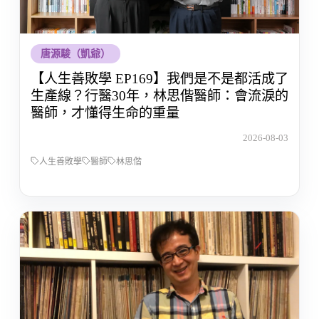
唐源駿（凱爺）
【人生善敗學 EP169】我們是不是都活成了
生產線？行醫30年，林思偕醫師：會流淚的
醫師，才懂得生命的重量
2026-08-03
人生善敗學
醫師
林思偕