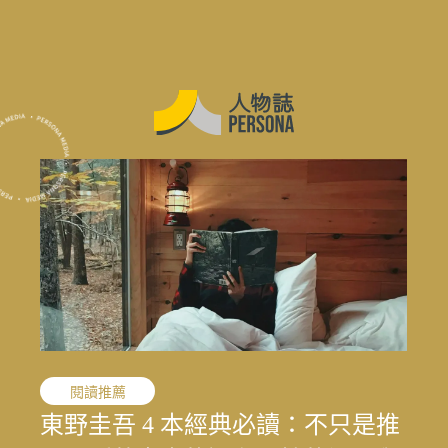
職人精神
閱讀推薦
職人精神
花蓮震後專題
花蓮震後專題
花蓮震後專題
敘事醫學
職人精神
演藝人生
媒體先鋒
「我的課題不是變成女人，而是成
東野圭吾 4 本經典必讀：不只是推
「我的課題不是變成女人，而是成
結合地方創生與文化生態的永續旅
寫下病房裡沒說出口的心情：林口
文史收藏家劉國煒，在泛黃文史資
一雙鼓棒敲過一甲子，「台灣鼓
王小棣：從問題學生到臺灣影視推
太魯閣按下暫停鍵後，花蓮觀光何
結合地方創生與文化生態的永續旅