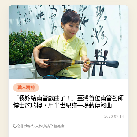
職人精神
「我嫁給南管戲曲了！」臺灣首位南管藝師
博士施瑞樓，用半世紀譜一場薪傳戀曲
2026-07-14
文化傳承
人物專訪
藝術家