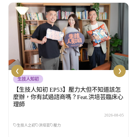
敏敏輕鬆學
【敏敏輕鬆學 EP51】主管以後只能佛系
當？勞基法專家小米老師：說話方式才是合
規關鍵
5
2026-08-04
敏敏輕鬆學
吳虹儀
職場霸凌