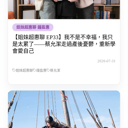
姐妹超惠聊 鐘盈惠
【姐妹超惠聊 EP33】我不是不幸福，我只
是太累了——蔡允潔走過產後憂鬱，重新學
會愛自己
2026-07-31
姐妹超惠聊
鐘盈惠
蔡允潔