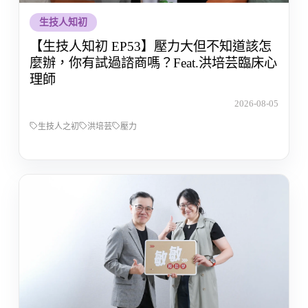
生技人知初
【生技人知初 EP53】壓力大但不知道該怎
麼辦，你有試過諮商嗎？Feat.洪培芸臨床心
理師
2026-08-05
生技人之初
洪培芸
壓力