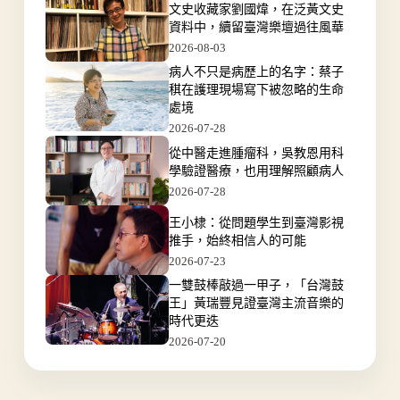
文史收藏家劉國煒，在泛黃文史
資料中，續留臺灣樂壇過往風華
2026-08-03
病人不只是病歷上的名字：蔡子
稘在護理現場寫下被忽略的生命
處境
2026-07-28
從中醫走進腫瘤科，吳教恩用科
學驗證醫療，也用理解照顧病人
2026-07-28
王小棣：從問題學生到臺灣影視
推手，始終相信人的可能
2026-07-23
一雙鼓棒敲過一甲子，「台灣鼓
王」黃瑞豐見證臺灣主流音樂的
時代更迭
2026-07-20