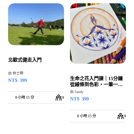
北歐式健走入門
由 林士聘
生命之花入門課｜15分鐘
NT$
399
從線條到色彩，一筆一畫
回到自己
由 Sandy
0 小時 15 分
0
NT$
399
0 小時 15 分
0