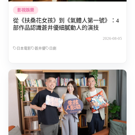
影視娛樂
從《扶桑花女孩》到《氣體人第一號》：4
部作品認識蒼井優細膩動人的演技
2026-08-05
日本電影
蒼井優
日劇