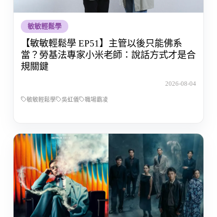
敏敏輕鬆學
【敏敏輕鬆學 EP51】主管以後只能佛系
當？勞基法專家小米老師：說話方式才是合
規關鍵
2026-08-04
敏敏輕鬆學
吳虹儀
職場霸凌