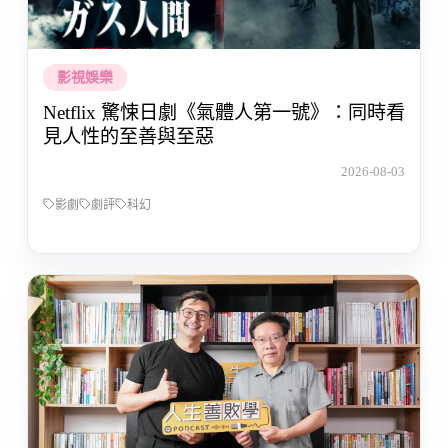
影視娛樂
Netflix 驚悚日劇《氣體人第一號》：同時看
見人性的至善與至惡
2026-08-03
影劇
劇評
科幻