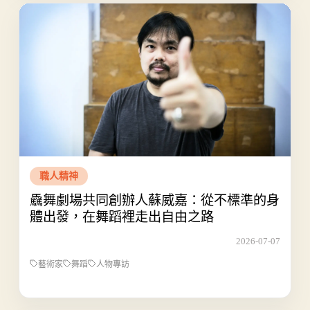
職人精神
驫舞劇場共同創辦人蘇威嘉：從不標準的身
體出發，在舞蹈裡走出自由之路
2026-07-07
藝術家
舞蹈
人物專訪