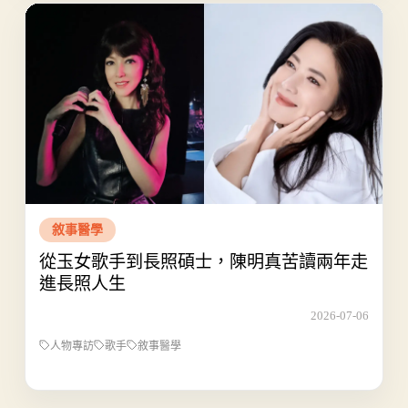
敘事醫學
從玉女歌手到長照碩士，陳明真苦讀兩年走
進長照人生
2026-07-06
人物專訪
歌手
敘事醫學