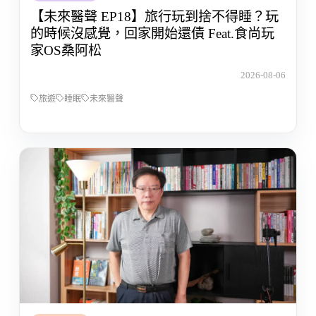
【未來醫聲 EP18】旅行玩到捨不得睡？玩
的時候沒感覺，回家開始還債 Feat.食尚玩
家OS桑阿松
2026-08-06
旅遊
睡眠
未來醫聲