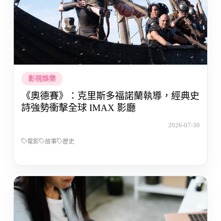
影視娛樂
《奧德賽》：克里斯多福諾蘭執導，經典史
詩強勢衝擊全球 IMAX 影廳
2026-07-30
電影
故事
歷史