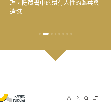
為我喜歡的自己」——最美律師樂
理，隱藏書中的還有人性的溫柔與
為我喜歡的自己」——最美律師樂
遊 重塑花蓮觀光新模式
長庚醫院兒童過敏氣喘風溼科主治
料中，續留臺灣樂壇過往風華
王」黃瑞豐見證臺灣主流音樂的時
手，始終相信人的可能
時再現榮景？震後兩年，觀光與永
遊 重塑花蓮觀光新模式
樂（陳漢章）的 40 年修課
遺憾
樂（陳漢章）的 40 年修課
醫師林思偕，談書寫與渴望被理解
代更迭
續發展的轉型考題
的醫病關係