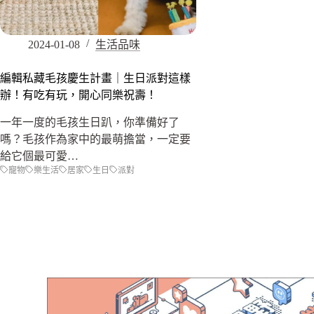
2024-01-08
生活品味
編輯私藏毛孩慶生計畫｜生日派對這樣
辦！有吃有玩，開心同樂祝壽！
一年一度的毛孩生日趴，你準備好了
嗎？毛孩作為家中的最萌擔當，一定要
給它個最可愛…
寵物
樂生活
居家
生日
派對