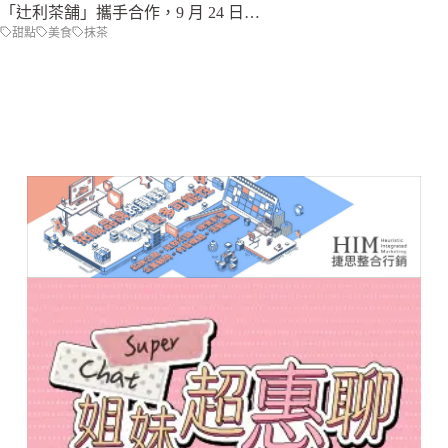
「辻利茶舗」攜手合作，9 月 24 日…
甜點
美食
抹茶