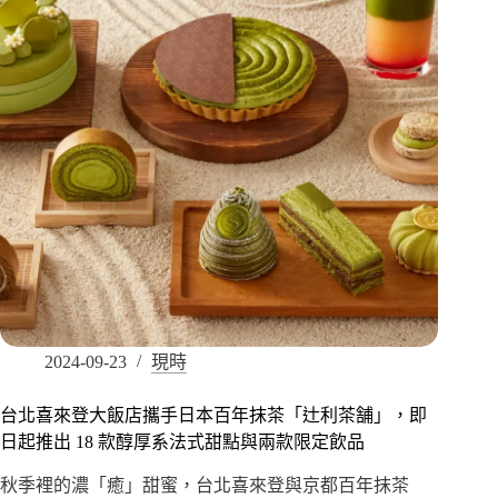
2024-09-23
現時
台北喜來登大飯店攜手日本百年抹茶「辻利茶舗」，即
日起推出 18 款醇厚系法式甜點與兩款限定飲品
秋季裡的濃「癒」甜蜜，台北喜來登與京都百年抹茶