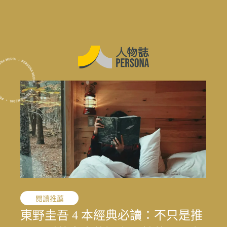
職人精神
閱讀推薦
職人精神
花蓮震後專題
花蓮震後專題
花蓮震後專題
敘事醫學
職人精神
演藝人生
媒體先鋒
「我的課題不是變成女人，而是成
東野圭吾 4 本經典必讀：不只是推
「我的課題不是變成女人，而是成
結合地方創生與文化生態的永續旅
寫下病房裡沒說出口的心情：林口
文史收藏家劉國煒，在泛黃文史資
一雙鼓棒敲過一甲子，「台灣鼓
王小棣：從問題學生到臺灣影視推
太魯閣按下暫停鍵後，花蓮觀光何
結合地方創生與文化生態的永續旅