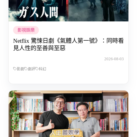
影視娛樂
Netflix 驚悚日劇《氣體人第一號》：同時看
見人性的至善與至惡
2026-08-03
影劇
劇評
科幻