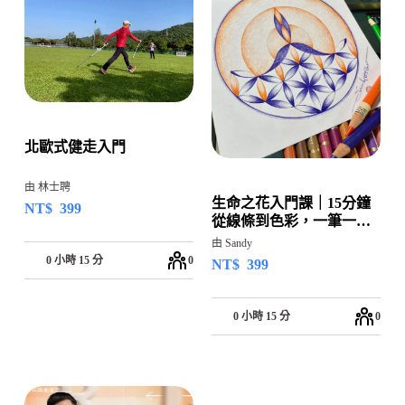
北歐式健走入門
由 林士聘
生命之花入門課｜15分鐘
NT$
399
從線條到色彩，一筆一畫
回到自己
由 Sandy
0 小時 15 分
0
NT$
399
0 小時 15 分
0