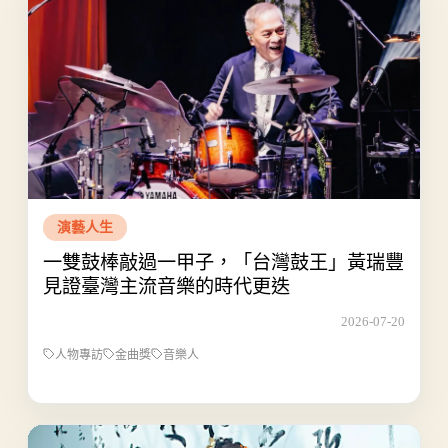
演藝人生
一雙鼓棒敲過一甲子，「台灣鼓王」黃瑞豐
見證臺灣主流音樂的時代更迭
2026-07-20
人物專訪
金曲獎
音樂人