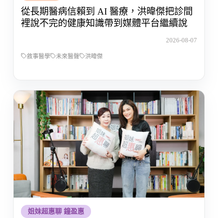
從長期醫病信賴到 AI 醫療，洪暐傑把診間
裡說不完的健康知識帶到媒體平台繼續說
2026-08-07
敘事醫學
未來醫聲
洪暐傑
姐妹超惠聊 鐘盈惠