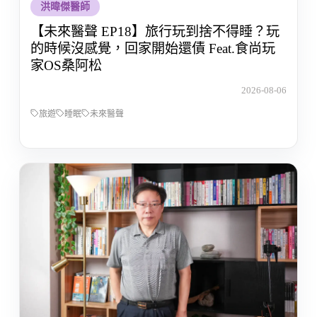
洪暐傑醫師
【未來醫聲 EP18】旅行玩到捨不得睡？玩
的時候沒感覺，回家開始還債 Feat.食尚玩
家OS桑阿松
2026-08-06
旅遊
睡眠
未來醫聲