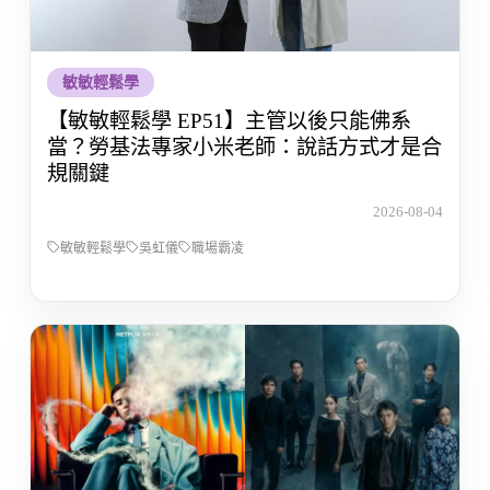
敏敏輕鬆學
【敏敏輕鬆學 EP51】主管以後只能佛系
當？勞基法專家小米老師：說話方式才是合
規關鍵
2026-08-04
敏敏輕鬆學
吳虹儀
職場霸凌