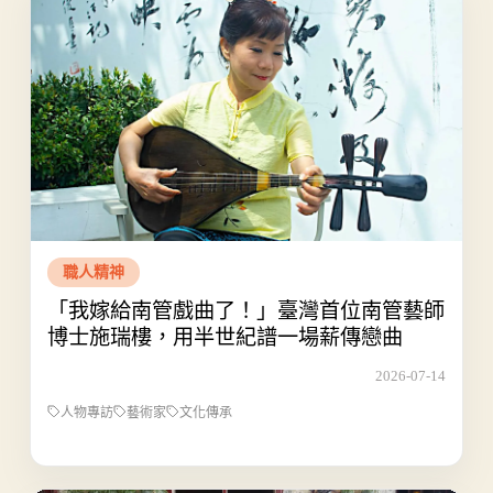
職人精神
「我嫁給南管戲曲了！」臺灣首位南管藝師
博士施瑞樓，用半世紀譜一場薪傳戀曲
2026-07-14
人物專訪
藝術家
文化傳承