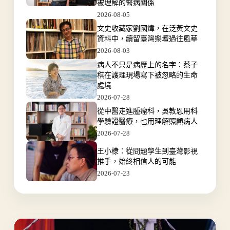
被理解的醫病關係
2026-08-05
文史收藏家劉國煒，在泛黃文史
資料中，續留臺灣樂壇過往風華
2026-08-03
病人不只是病歷上的名字：蔡子
稘在護理現場寫下被忽略的生命
處境
2026-07-28
從中醫走進腫瘤科，吳教恩用科
學驗證醫療，也用理解照顧病人
2026-07-28
王小棣：從問題學生到臺灣影視
推手，始終相信人的可能
2026-07-23