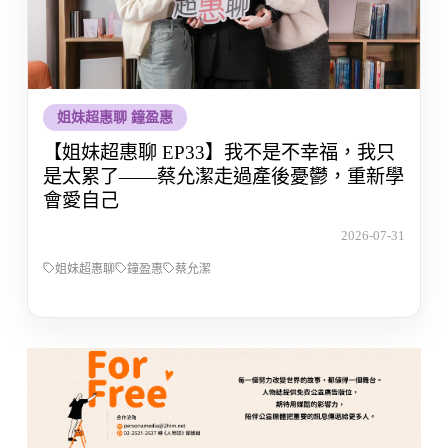
姐妹超惠聊 鐘盈惠
【姐妹超惠聊 EP33】我不是不幸福，我只
是太累了——蔡允潔走過產後憂鬱，重新學
會愛自己
2026-07-31
姐妹超惠聊
鐘盈惠
蔡允潔