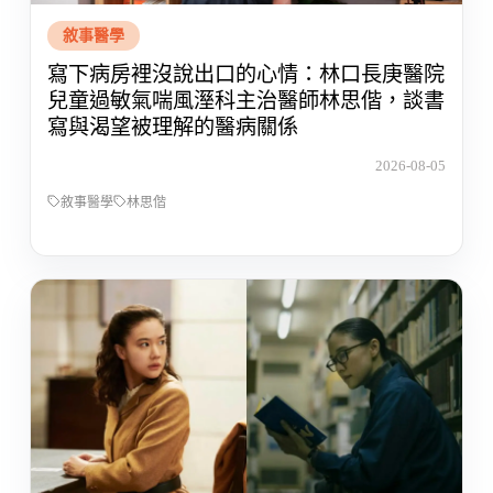
敘事醫學
寫下病房裡沒說出口的心情：林口長庚醫院
兒童過敏氣喘風溼科主治醫師林思偕，談書
寫與渴望被理解的醫病關係
2026-08-05
敘事醫學
林思偕