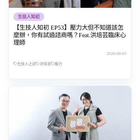
生技人知初
【生技人知初 EP53】壓力大但不知道該怎
麼辦，你有試過諮商嗎？Feat.洪培芸臨床心
理師
2026-08-05
生技人之初
洪培芸
壓力