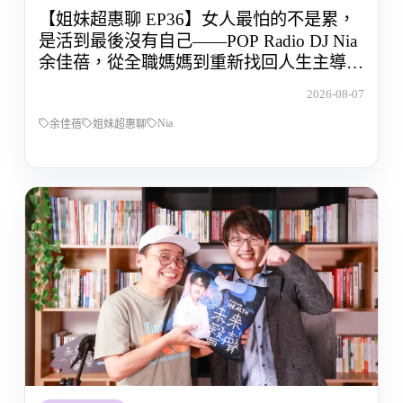
【姐妹超惠聊 EP36】女人最怕的不是累，
是活到最後沒有自己——POP Radio DJ Nia
余佳蓓，從全職媽媽到重新找回人生主導權
的那段路
2026-08-07
Nia
余佳蓓
姐妹超惠聊