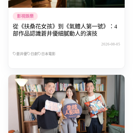
影視娛樂
從《扶桑花女孩》到《氣體人第一號》：4
部作品認識蒼井優細膩動人的演技
2026-08-05
蒼井優
日劇
日本電影