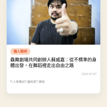
職人精神
驫舞劇場共同創辦人蘇威嘉：從不標準的身
體出發，在舞蹈裡走出自由之路
2026-07-07
人物專訪
藝術家
舞蹈