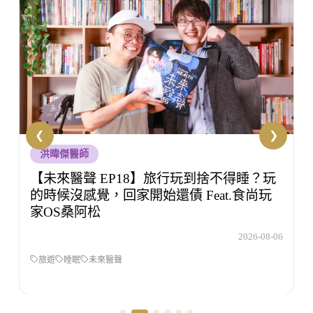
生技人知初
【生技人知初 EP53】壓力大但不知道該怎
麼辦，你有試過諮商嗎？Feat.洪培芸臨床心
理師
6
2026-08-05
生技人之初
洪培芸
壓力