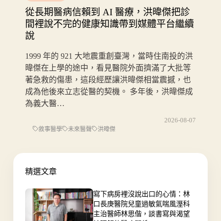
從長期醫病信賴到 AI 醫療，洪暐傑把診
間裡說不完的健康知識帶到媒體平台繼續
說
1999 年的 921 大地震重創臺灣，當時住南投的洪
暐傑在上學的途中，看見醫院外面擠滿了大批等
著急救的傷患，這段經歷讓洪暐傑相當震撼，也
成為他後來立志從醫的契機。 多年後，洪暐傑成
為義大醫…
2026-08-07
敘事醫學
未來醫聲
洪暐傑
精選文章
寫下病房裡沒說出口的心情：林
口長庚醫院兒童過敏氣喘風溼科
主治醫師林思偕，談書寫與渴望