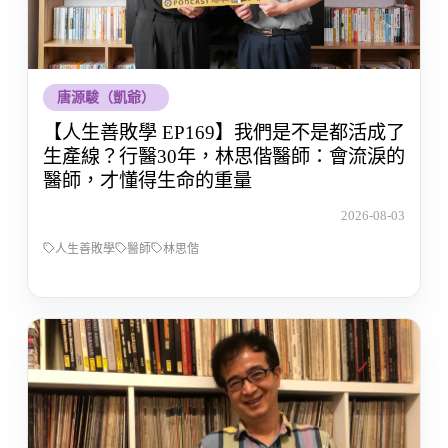
唐源駿（凱爺）
【人生善敗學 EP169】我們是不是都活成了
生產線？行醫30年，林思偕醫師：會流淚的
醫師，才懂得生命的重量
2026-08-03
人生善敗學
醫師
林思偕