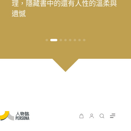
為我喜歡的自己」——最美律師樂
理，隱藏書中的還有人性的溫柔與
為我喜歡的自己」——最美律師樂
遊 重塑花蓮觀光新模式
長庚醫院兒童過敏氣喘風溼科主治
料中，續留臺灣樂壇過往風華
王」黃瑞豐見證臺灣主流音樂的時
手，始終相信人的可能
時再現榮景？震後兩年，觀光與永
遊 重塑花蓮觀光新模式
樂（陳漢章）的 40 年修課
遺憾
樂（陳漢章）的 40 年修課
醫師林思偕，談書寫與渴望被理解
代更迭
續發展的轉型考題
的醫病關係