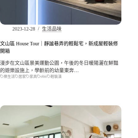
2023-12-28
生活品味
文山區 House Tour｜靜謐巷弄的輕鬆宅，新成屋輕裝修
開箱
漫步在文山區景美運動公園，午後的冬日暖陽灑在鮮豔
的遊樂設施上，學齡前的幼童東奔…
obis
樂生活
居家
家具
輕裝潢