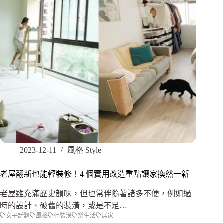
2023-12-11
風格 Style
老屋翻新也能輕裝修！4 個實用改造重點讓家換然一新
老屋雖充滿歷史韻味，但也常伴隨著諸多不便，例如過
時的設計、破舊的裝潢，或是不足…
女子話題
風格
輕裝潢
樂生活
居家