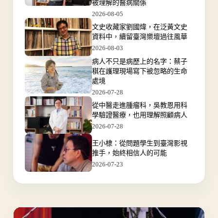
被理解的醫病關係
2026-08-05
文史收藏家劉國煒，在泛黃文史
資料中，續留臺灣樂壇過往風華
2026-08-03
病人不只是病歷上的名字：蔡子
稘在護理現場寫下被忽略的生命
處境
2026-07-28
從中醫走進腫瘤科，吳教恩用科
學驗證醫療，也用理解照顧病人
2026-07-28
王小棣：從問題學生到臺灣影視
推手，始終相信人的可能
2026-07-23