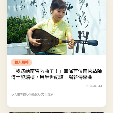
職人精神
「我嫁給南管戲曲了！」臺灣首位南管藝師
博士施瑞樓，用半世紀譜一場薪傳戀曲
2026-07-14
人物專訪
藝術家
文化傳承