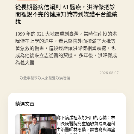
從長期醫病信賴到 AI 醫療，洪暐傑把診
間裡說不完的健康知識帶到媒體平台繼續
說
1999 年的 921 大地震重創臺灣，當時住南投的洪
暐傑在上學的途中，看見醫院外面擠滿了大批等
著急救的傷患，這段經歷讓洪暐傑相當震撼，也
成為他後來立志從醫的契機。 多年後，洪暐傑成
為義大醫…
2026-08-07
敘事醫學
未來醫聲
洪暐傑
精選文章
寫下病房裡沒說出口的心情：林
口長庚醫院兒童過敏氣喘風溼科
主治醫師林思偕，談書寫與渴望