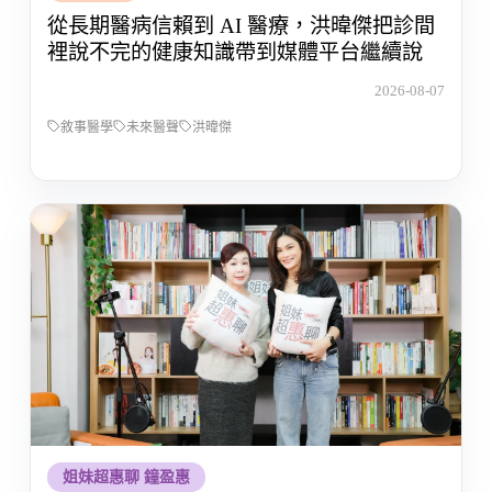
從長期醫病信賴到 AI 醫療，洪暐傑把診間
裡說不完的健康知識帶到媒體平台繼續說
2026-08-07
敘事醫學
未來醫聲
洪暐傑
姐妹超惠聊 鐘盈惠