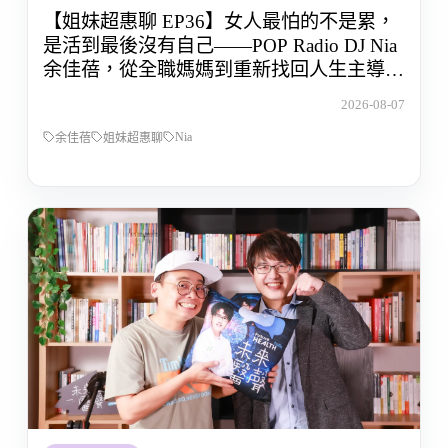
【姐妹超惠聊 EP36】女人最怕的不是累，
是活到最後沒有自己——POP Radio DJ Nia
余佳蓓，從全職媽媽到重新找回人生主導權
的那段路
2026-08-07
Nia
余佳蓓
姐妹超惠聊