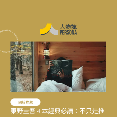
職人精神
閱讀推薦
職人精神
花蓮震後專題
花蓮震後專題
花蓮震後專題
敘事醫學
職人精神
演藝人生
媒體先鋒
「我的課題不是變成女人，而是成
東野圭吾 4 本經典必讀：不只是推
「我的課題不是變成女人，而是成
結合地方創生與文化生態的永續旅
寫下病房裡沒說出口的心情：林口
文史收藏家劉國煒，在泛黃文史資
一雙鼓棒敲過一甲子，「台灣鼓
王小棣：從問題學生到臺灣影視推
太魯閣按下暫停鍵後，花蓮觀光何
結合地方創生與文化生態的永續旅