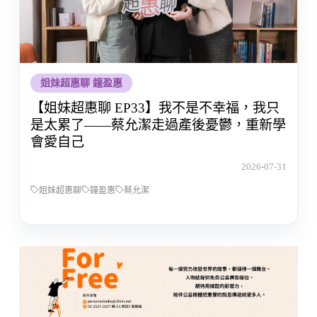
姐妹超惠聊 鐘盈惠
【姐妹超惠聊 EP33】我不是不幸福，我只
是太累了——蔡允潔走過產後憂鬱，重新學
會愛自己
2026-07-31
姐妹超惠聊
鐘盈惠
蔡允潔