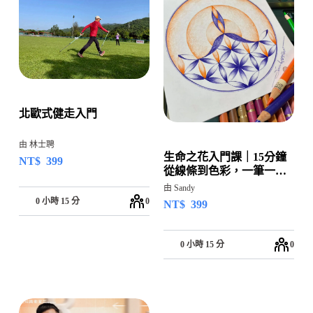
北歐式健走入門
由 林士聘
生命之花入門課｜15分鐘
NT$
399
從線條到色彩，一筆一畫
回到自己
由 Sandy
0 小時 15 分
0
NT$
399
0 小時 15 分
0