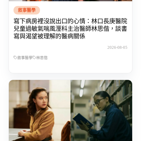
敘事醫學
寫下病房裡沒說出口的心情：林口長庚醫院
兒童過敏氣喘風溼科主治醫師林思偕，談書
寫與渴望被理解的醫病關係
2026-08-05
敘事醫學
林思偕