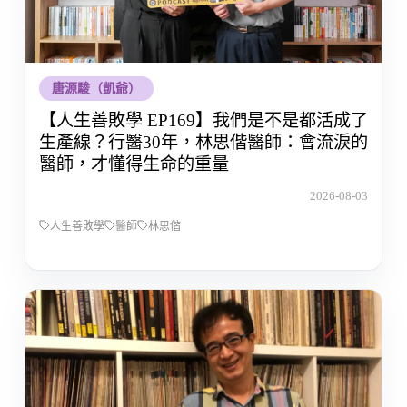
唐源駿（凱爺）
【人生善敗學 EP169】我們是不是都活成了
生產線？行醫30年，林思偕醫師：會流淚的
醫師，才懂得生命的重量
2026-08-03
人生善敗學
醫師
林思偕