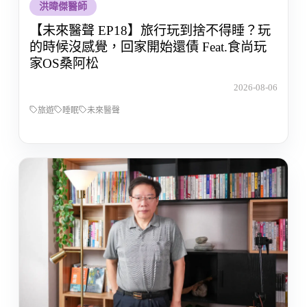
洪暐傑醫師
【未來醫聲 EP18】旅行玩到捨不得睡？玩
的時候沒感覺，回家開始還債 Feat.食尚玩
家OS桑阿松
2026-08-06
旅遊
睡眠
未來醫聲