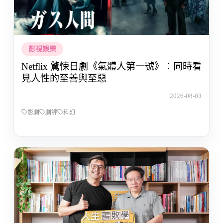
影視娛樂
Netflix 驚悚日劇《氣體人第一號》：同時看
見人性的至善與至惡
2026-08-03
影劇
劇評
科幻