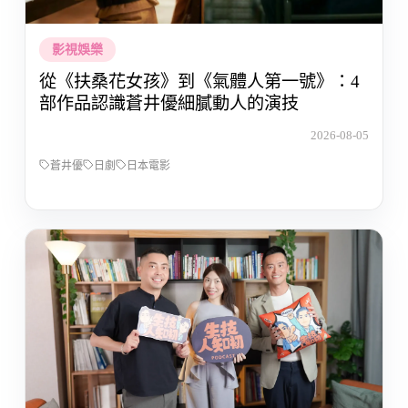
影視娛樂
從《扶桑花女孩》到《氣體人第一號》：4
部作品認識蒼井優細膩動人的演技
2026-08-05
蒼井優
日劇
日本電影