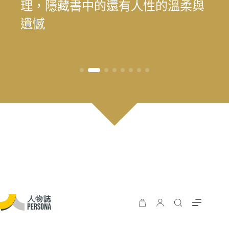
為我喜歡的自己」——最美律師樂
理，隱藏書中的還有人性的溫柔與
為我喜歡的自己」——最美律師樂
遊 重塑花蓮觀光新模式
長庚醫院兒童過敏氣喘風溼科主治
料中，續留臺灣樂壇過往風華
王」黃瑞豐見證臺灣主流音樂的時
手，始終相信人的可能
時再現榮景？震後兩年，觀光與永
遊 重塑花蓮觀光新模式
樂（陳漢章）的 40 年修課
遺憾
樂（陳漢章）的 40 年修課
醫師林思偕，談書寫與渴望被理解
代更迭
續發展的轉型考題
的醫病關係