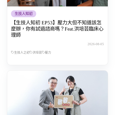
生技人知初
【生技人知初 EP53】壓力大但不知道該怎
麼辦，你有試過諮商嗎？Feat.洪培芸臨床心
理師
2026-08-05
生技人之初
洪培芸
壓力