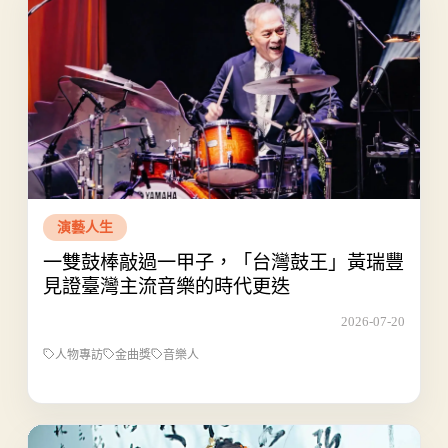
演藝人生
一雙鼓棒敲過一甲子，「台灣鼓王」黃瑞豐
見證臺灣主流音樂的時代更迭
2026-07-20
人物專訪
金曲獎
音樂人