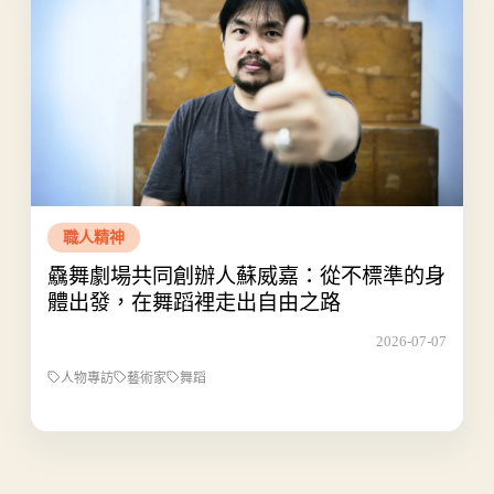
職人精神
驫舞劇場共同創辦人蘇威嘉：從不標準的身
體出發，在舞蹈裡走出自由之路
2026-07-07
人物專訪
藝術家
舞蹈