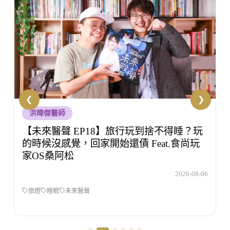
生技人知初
【生技人知初 EP53】壓力大但不知道該怎
麼辦，你有試過諮商嗎？Feat.洪培芸臨床心
理師
6
2026-08-05
生技人之初
洪培芸
壓力