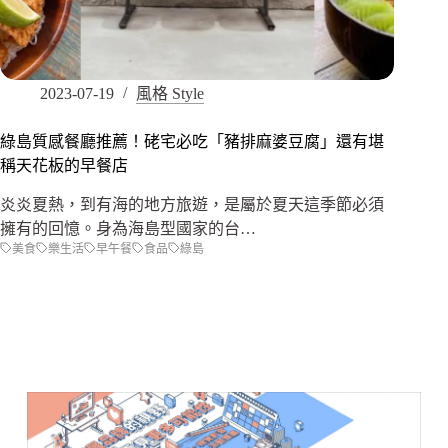
2023-07-19
風格 Style
綠島質感餐廳推薦！硓宅必吃「豬排麻婆豆腐」還有堪
稱天花板的早餐店
炎炎夏熱，到有海的地方旅遊，是屬於夏天這季節必須
擁有的回憶。身為海島型國家的台…
美食
樂生活
早午餐
食品
綠島