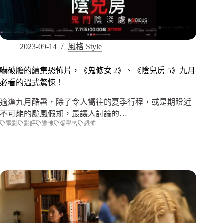
2023-09-14
風格 Style
嚇破膽的續集恐怖片，《鬼修女 2》、《陰兒房 5》九月
必看的溫式驚悚！
適逢九月酷暑，除了令人嚮往的夏季行程，或是期盼近
不可能的颱風假期，最讓人討論的…
電影
影評
驚悚
愛學習
恐怖