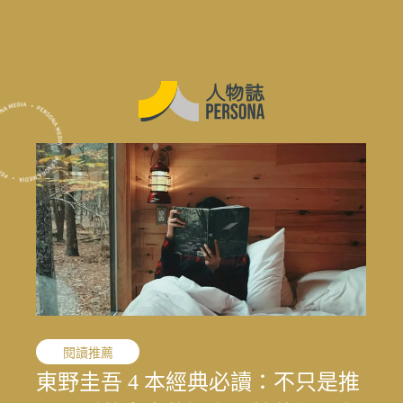
職人精神
閱讀推薦
職人精神
花蓮震後專題
花蓮震後專題
花蓮震後專題
敘事醫學
職人精神
演藝人生
媒體先鋒
「我的課題不是變成女人，而是成
東野圭吾 4 本經典必讀：不只是推
「我的課題不是變成女人，而是成
結合地方創生與文化生態的永續旅
寫下病房裡沒說出口的心情：林口
文史收藏家劉國煒，在泛黃文史資
一雙鼓棒敲過一甲子，「台灣鼓
王小棣：從問題學生到臺灣影視推
太魯閣按下暫停鍵後，花蓮觀光何
結合地方創生與文化生態的永續旅