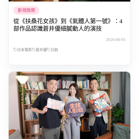
影視娛樂
從《扶桑花女孩》到《氣體人第一號》：4
部作品認識蒼井優細膩動人的演技
2026-08-05
日本電影
蒼井優
日劇