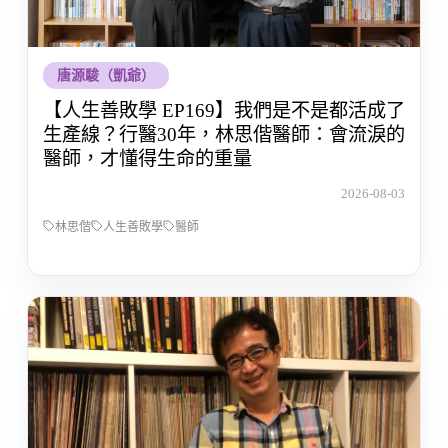
唐源駿（凱爺）
【人生善敗學 EP169】我們是不是都活成了
生產線？行醫30年，林思偕醫師：會流淚的
醫師，才懂得生命的重量
2026-08-03
林思偕
人生善敗學
醫師