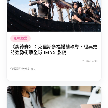
影視娛樂
《奧德賽》：克里斯多福諾蘭執導，經典史
詩強勢衝擊全球 IMAX 影廳
2026-07-30
電影
故事
歷史