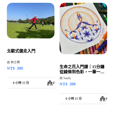
北歐式健走入門
由 林士聘
生命之花入門課｜15分鐘
NT$
399
從線條到色彩，一筆一畫
回到自己
由 Sandy
0 小時 15 分
0
NT$
399
0 小時 15 分
0