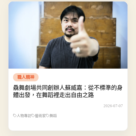
職人精神
驫舞劇場共同創辦人蘇威嘉：從不標準的身
體出發，在舞蹈裡走出自由之路
2026-07-07
人物專訪
藝術家
舞蹈