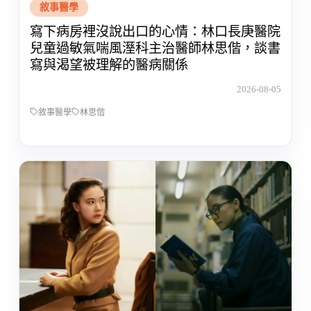
敘事醫學
寫下病房裡沒說出口的心情：林口長庚醫院
兒童過敏氣喘風溼科主治醫師林思偕，談書
寫與渴望被理解的醫病關係
2026-08-05
敘事醫學
林思偕