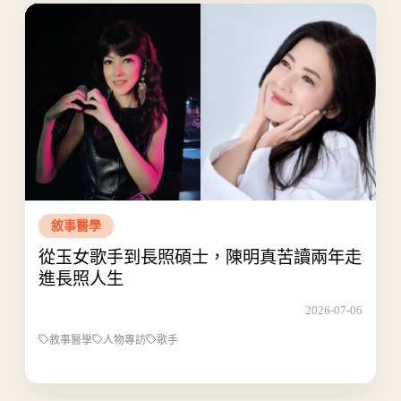
敘事醫學
從玉女歌手到長照碩士，陳明真苦讀兩年走
進長照人生
2026-07-06
敘事醫學
人物專訪
歌手