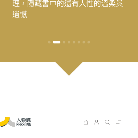
為我喜歡的自己」——最美律師樂
理，隱藏書中的還有人性的溫柔與
為我喜歡的自己」——最美律師樂
遊 重塑花蓮觀光新模式
長庚醫院兒童過敏氣喘風溼科主治
料中，續留臺灣樂壇過往風華
王」黃瑞豐見證臺灣主流音樂的時
手，始終相信人的可能
時再現榮景？震後兩年，觀光與永
遊 重塑花蓮觀光新模式
樂（陳漢章）的 40 年修課
遺憾
樂（陳漢章）的 40 年修課
醫師林思偕，談書寫與渴望被理解
代更迭
續發展的轉型考題
的醫病關係