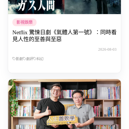
影視娛樂
Netflix 驚悚日劇《氣體人第一號》：同時看
見人性的至善與至惡
2026-08-03
影劇
劇評
科幻