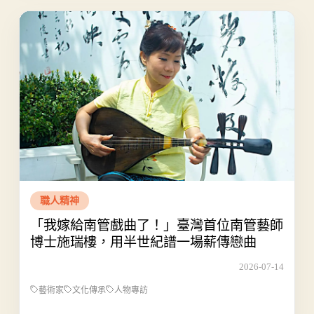
職人精神
「我嫁給南管戲曲了！」臺灣首位南管藝師
博士施瑞樓，用半世紀譜一場薪傳戀曲
2026-07-14
藝術家
文化傳承
人物專訪