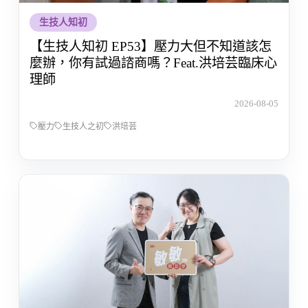
生技人知初
【生技人知初 EP53】壓力大但不知道該怎
麼辦，你有試過諮商嗎？Feat.洪培芸臨床心
理師
2026-08-05
壓力
生技人之初
洪培芸