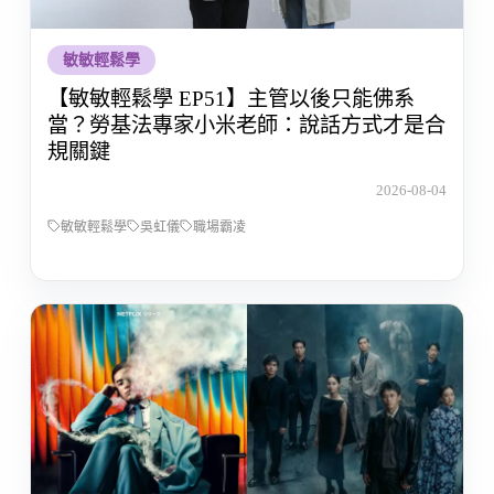
敏敏輕鬆學
【敏敏輕鬆學 EP51】主管以後只能佛系
當？勞基法專家小米老師：說話方式才是合
規關鍵
2026-08-04
敏敏輕鬆學
吳虹儀
職場霸凌