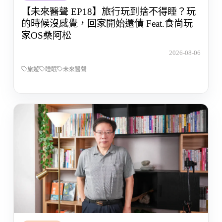
【未來醫聲 EP18】旅行玩到捨不得睡？玩
的時候沒感覺，回家開始還債 Feat.食尚玩
家OS桑阿松
2026-08-06
旅遊
睡眠
未來醫聲