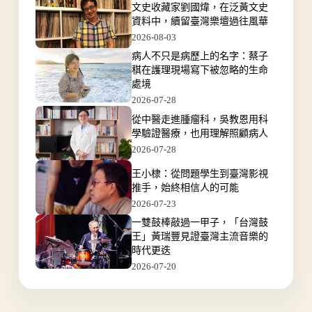
文史收藏家劉國煒，在泛黃文史
資料中，續留臺灣樂壇過往風華
2026-08-03
病人不只是病歷上的名字：蔡子
稘在護理現場寫下被忽略的生命
處境
2026-07-28
從中醫走進腫瘤科，吳教恩用科
學驗證醫療，也用理解照顧病人
2026-07-28
王小棣：從問題學生到臺灣影視
推手，始終相信人的可能
2026-07-23
一雙鼓棒敲過一甲子，「台灣鼓
王」黃瑞豐見證臺灣主流音樂的
時代更迭
2026-07-20