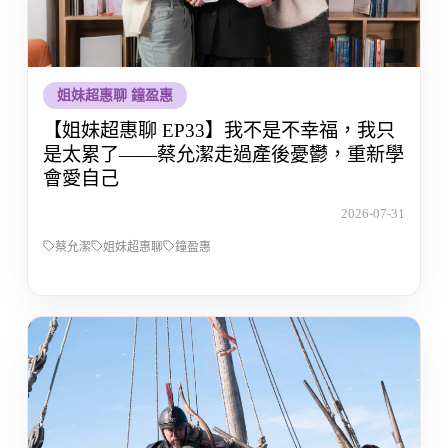
姐妹超惠聊 鐘盈惠
【姐妹超惠聊 EP33】我不是不幸福，我只
是太累了——蔡允潔走過產後憂鬱，重新學
會愛自己
2026-07-31
蔡允潔
姐妹超惠聊
鐘盈惠