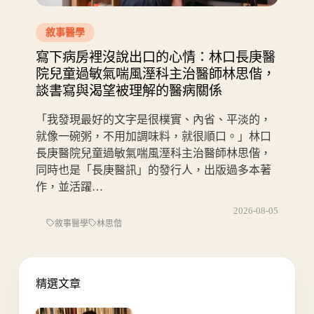
敘事醫學
寫下病房裡沒說出口的心情：林口長庚醫
院兒童過敏氣喘風溼科主治醫師林思偕，
談書寫與渴望被理解的醫病關係
「我發現最好的文字是很樸實、內省、平淡的，
就像一碗粥，不用加調味料，就很順口。」林口
長庚醫院兒童過敏氣喘風溼科主治醫師林思偕，
同時也是「長庚醫訊」的發行人，出版過多本著
作，並活躍…
2026-08-05
敘事醫學
林思偕
精選文章