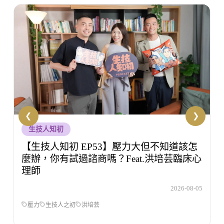
敏敏輕鬆學
【敏敏輕鬆學 EP51】主管以後只能佛系
當？勞基法專家小米老師：說話方式才是合
規關鍵
5
2026-08-04
敏敏輕鬆學
吳虹儀
職場霸凌