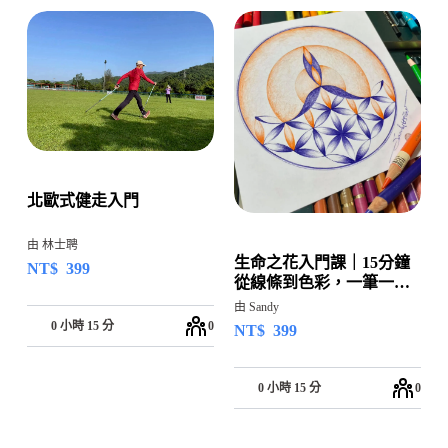
北歐式健走入門
由 林士聘
生命之花入門課｜15分鐘
NT$
399
從線條到色彩，一筆一畫
回到自己
由 Sandy
0 小時 15 分
0
NT$
399
0 小時 15 分
0