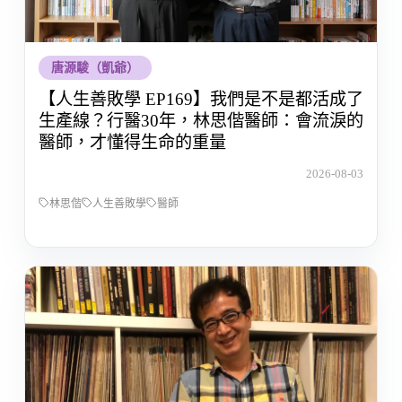
唐源駿（凱爺）
【人生善敗學 EP169】我們是不是都活成了
生產線？行醫30年，林思偕醫師：會流淚的
醫師，才懂得生命的重量
2026-08-03
林思偕
人生善敗學
醫師