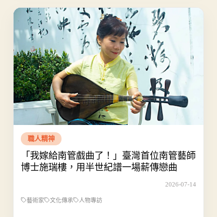
職人精神
「我嫁給南管戲曲了！」臺灣首位南管藝師
博士施瑞樓，用半世紀譜一場薪傳戀曲
2026-07-14
藝術家
文化傳承
人物專訪