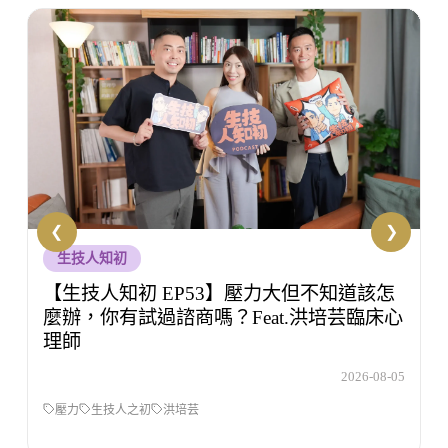
敏敏輕鬆學
【敏敏輕鬆學 EP51】主管以後只能佛系
當？勞基法專家小米老師：說話方式才是合
規關鍵
5
2026-08-04
敏敏輕鬆學
吳虹儀
職場霸凌