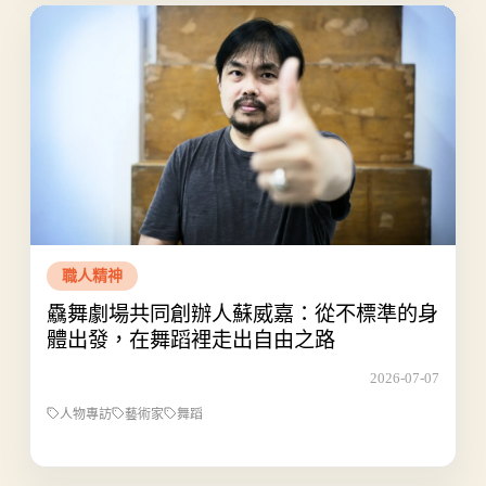
職人精神
驫舞劇場共同創辦人蘇威嘉：從不標準的身
體出發，在舞蹈裡走出自由之路
2026-07-07
人物專訪
藝術家
舞蹈