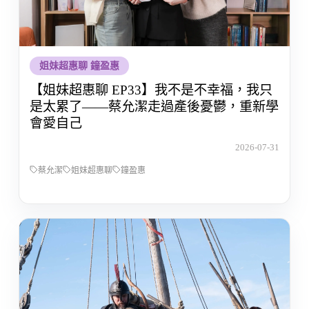
姐妹超惠聊 鐘盈惠
【姐妹超惠聊 EP33】我不是不幸福，我只
是太累了——蔡允潔走過產後憂鬱，重新學
會愛自己
2026-07-31
蔡允潔
姐妹超惠聊
鐘盈惠