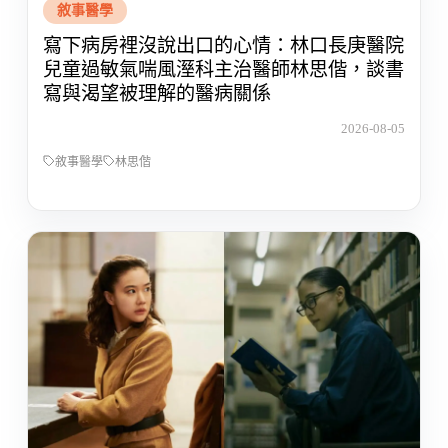
敘事醫學
寫下病房裡沒說出口的心情：林口長庚醫院
兒童過敏氣喘風溼科主治醫師林思偕，談書
寫與渴望被理解的醫病關係
2026-08-05
敘事醫學
林思偕