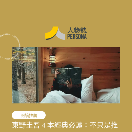
職人精神
閱讀推薦
職人精神
花蓮震後專題
花蓮震後專題
花蓮震後專題
敘事醫學
職人精神
演藝人生
媒體先鋒
「我的課題不是變成女人，而是成
東野圭吾 4 本經典必讀：不只是推
「我的課題不是變成女人，而是成
結合地方創生與文化生態的永續旅
寫下病房裡沒說出口的心情：林口
文史收藏家劉國煒，在泛黃文史資
一雙鼓棒敲過一甲子，「台灣鼓
王小棣：從問題學生到臺灣影視推
太魯閣按下暫停鍵後，花蓮觀光何
結合地方創生與文化生態的永續旅