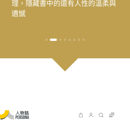
為我喜歡的自己」——最美律師樂
理，隱藏書中的還有人性的溫柔與
為我喜歡的自己」——最美律師樂
遊 重塑花蓮觀光新模式
長庚醫院兒童過敏氣喘風溼科主治
料中，續留臺灣樂壇過往風華
王」黃瑞豐見證臺灣主流音樂的時
手，始終相信人的可能
時再現榮景？震後兩年，觀光與永
遊 重塑花蓮觀光新模式
樂（陳漢章）的 40 年修課
遺憾
樂（陳漢章）的 40 年修課
醫師林思偕，談書寫與渴望被理解
代更迭
續發展的轉型考題
的醫病關係