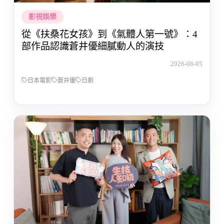
影視娛樂
從《扶桑花女孩》到《氣體人第一號》：4
部作品認識蒼井優細膩動人的演技
2026-08-05
日本電影
蒼井優
日劇