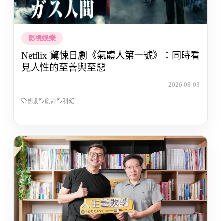
影視娛樂
Netflix 驚悚日劇《氣體人第一號》：同時看
見人性的至善與至惡
2026-08-03
影劇
劇評
科幻