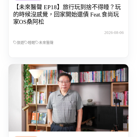
【未來醫聲 EP18】旅行玩到捨不得睡？玩
的時候沒感覺，回家開始還債 Feat.食尚玩
家OS桑阿松
2026-08-06
旅遊
睡眠
未來醫聲