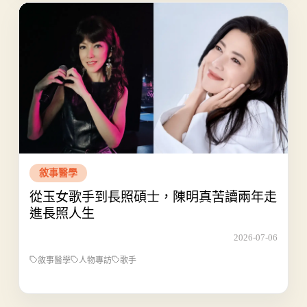
敘事醫學
從玉女歌手到長照碩士，陳明真苦讀兩年走
進長照人生
2026-07-06
敘事醫學
人物專訪
歌手