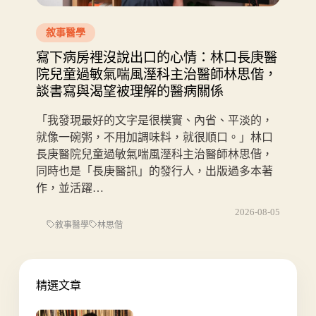
敘事醫學
寫下病房裡沒說出口的心情：林口長庚醫
院兒童過敏氣喘風溼科主治醫師林思偕，
談書寫與渴望被理解的醫病關係
「我發現最好的文字是很樸實、內省、平淡的，
就像一碗粥，不用加調味料，就很順口。」林口
長庚醫院兒童過敏氣喘風溼科主治醫師林思偕，
同時也是「長庚醫訊」的發行人，出版過多本著
作，並活躍…
2026-08-05
敘事醫學
林思偕
精選文章