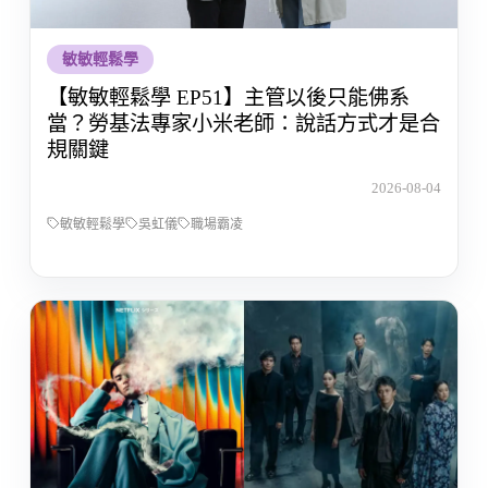
敏敏輕鬆學
【敏敏輕鬆學 EP51】主管以後只能佛系
當？勞基法專家小米老師：說話方式才是合
規關鍵
2026-08-04
敏敏輕鬆學
吳虹儀
職場霸凌