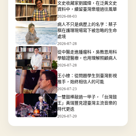
文史收藏家劉國煒，在泛黃文史
資料中，續留臺灣樂壇過往風華
2026-08-03
病人不只是病歷上的名字：蔡子
稘在護理現場寫下被忽略的生命
處境
2026-07-28
從中醫走進腫瘤科，吳教恩用科
學驗證醫療，也用理解照顧病人
2026-07-28
王小棣：從問題學生到臺灣影視
推手，始終相信人的可能
2026-07-23
一雙鼓棒敲過一甲子，「台灣鼓
王」黃瑞豐見證臺灣主流音樂的
時代更迭
2026-07-20