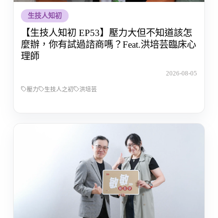
生技人知初
【生技人知初 EP53】壓力大但不知道該怎
麼辦，你有試過諮商嗎？Feat.洪培芸臨床心
理師
2026-08-05
壓力
生技人之初
洪培芸