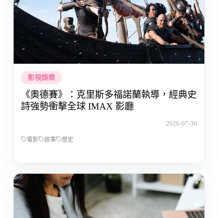
影視娛樂
《奧德賽》：克里斯多福諾蘭執導，經典史
詩強勢衝擊全球 IMAX 影廳
2026-07-30
電影
故事
歷史