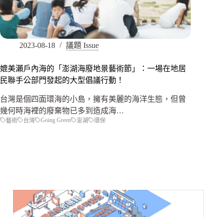
2023-08-18
議題 Issue
媲美瀨戶內海的「澎湖海廢地景藝術節」：一場在地居
民聯手公部門發起的大型倡議行動！
台灣是個四面環海的小島，擁有美麗的海洋生態，但曾
幾何時海裡的廢棄物已多到造成海…
Going Green
藝術
台灣
澎湖
環保