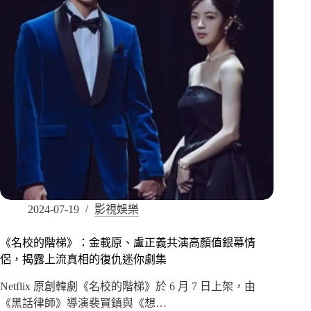
2024-07-19
影視娛樂
《名校的階梯》：金載原、盧正義共演高顏值銀幕情
侶，揭露上流真相的復仇迷你劇集
Netflix 原創韓劇《名校的階梯》於 6 月 7 日上架，由
《黑話律師》導演裴賢鎮與《想…