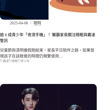
2025-04-08
現時
逾 6 成青少年「夜滑手機」！ 醫籲家長關注睡眠與霸凌
警訊
兒童節與清明連假剛結束，家長平日陪伴之餘，如果發
現孩子在該睡覺的時間仍頻繁使用…
霸凌
睡眠
青少年