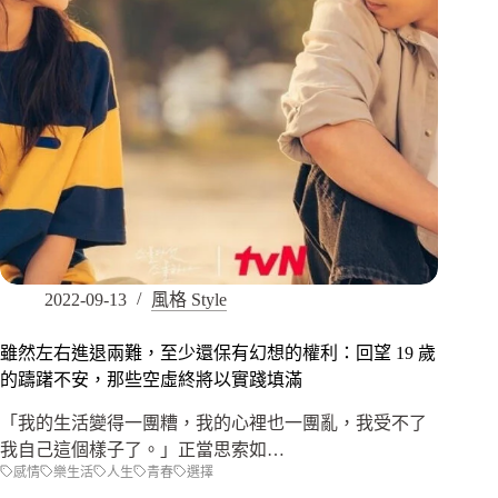
2022-09-13
風格 Style
雖然左右進退兩難，至少還保有幻想的權利：回望 19 歲
的躊躇不安，那些空虛終將以實踐填滿
「我的生活變得一團糟，我的心裡也一團亂，我受不了
我自己這個樣子了。」正當思索如…
感情
樂生活
人生
青春
選擇