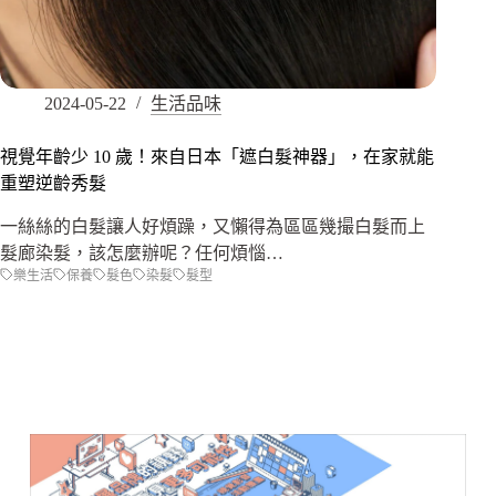
2024-05-22
生活品味
視覺年齡少 10 歲！來自日本「遮白髮神器」，在家就能
重塑逆齡秀髮
一絲絲的白髮讓人好煩躁，又懶得為區區幾撮白髮而上
髮廊染髮，該怎麼辦呢？任何煩惱…
樂生活
保養
髮色
染髮
髮型