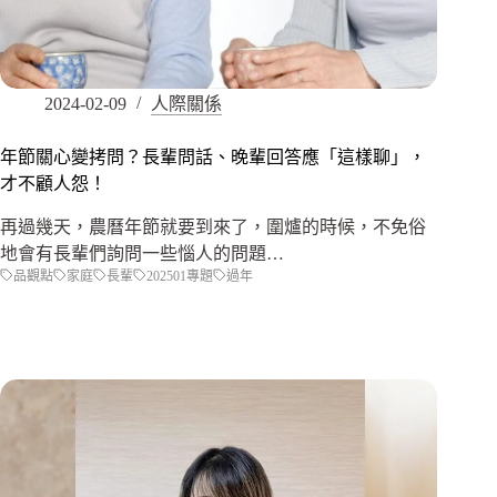
2024-02-09
人際關係
年節關心變拷問？長輩問話、晚輩回答應「這樣聊」，
才不顧人怨！
再過幾天，農曆年節就要到來了，圍爐的時候，不免俗
地會有長輩們詢問一些惱人的問題…
品觀點
家庭
長輩
202501專題
過年