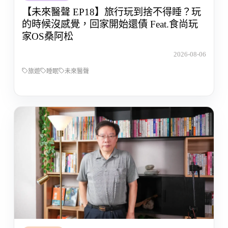
【未來醫聲 EP18】旅行玩到捨不得睡？玩
的時候沒感覺，回家開始還債 Feat.食尚玩
家OS桑阿松
2026-08-06
旅遊
睡眠
未來醫聲