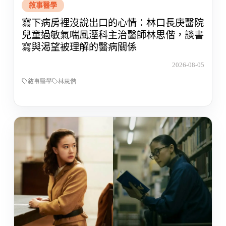
敘事醫學
寫下病房裡沒說出口的心情：林口長庚醫院
兒童過敏氣喘風溼科主治醫師林思偕，談書
寫與渴望被理解的醫病關係
2026-08-05
敘事醫學
林思偕