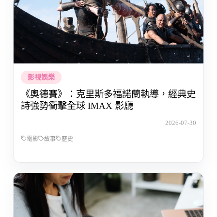
影視娛樂
《奧德賽》：克里斯多福諾蘭執導，經典史
詩強勢衝擊全球 IMAX 影廳
2026-07-30
電影
故事
歷史