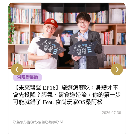
洪暐傑醫師
【未來醫聲 EP18】旅行玩到捨不得睡？玩
的時候沒感覺，回家開始還債 Feat.食尚玩
家OS桑阿松
0
2026-08-06
旅遊
睡眠
未來醫聲