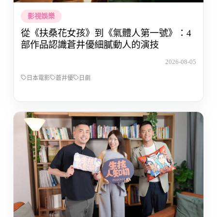
影視娛樂
從《扶桑花女孩》到《氣體人第一號》：4
部作品認識蒼井優細膩動人的演技
2026-08-05
日本電影
蒼井優
日劇