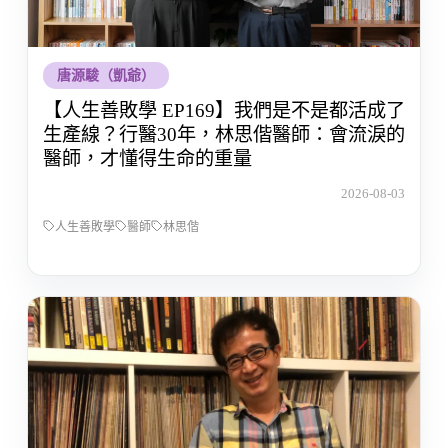
唐源駿（凱爺）
【人生善敗學 EP169】我們是不是都活成了
生產線？行醫30年，林思偕醫師：會流淚的
醫師，才懂得生命的重量
2026-08-03
人生善敗學
醫師
林思偕