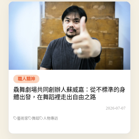
職人精神
驫舞劇場共同創辦人蘇威嘉：從不標準的身
體出發，在舞蹈裡走出自由之路
2026-07-07
藝術家
舞蹈
人物專訪