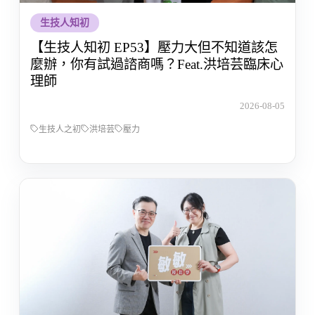
生技人知初
【生技人知初 EP53】壓力大但不知道該怎
麼辦，你有試過諮商嗎？Feat.洪培芸臨床心
理師
2026-08-05
生技人之初
洪培芸
壓力