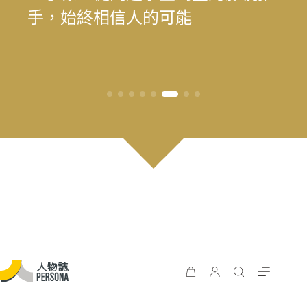
為我喜歡的自己」——最美律師樂
理，隱藏書中的還有人性的溫柔與
為我喜歡的自己」——最美律師樂
遊 重塑花蓮觀光新模式
長庚醫院兒童過敏氣喘風溼科主治
料中，續留臺灣樂壇過往風華
王」黃瑞豐見證臺灣主流音樂的時
手，始終相信人的可能
時再現榮景？震後兩年，觀光與永
遊 重塑花蓮觀光新模式
樂（陳漢章）的 40 年修課
遺憾
樂（陳漢章）的 40 年修課
醫師林思偕，談書寫與渴望被理解
代更迭
續發展的轉型考題
的醫病關係