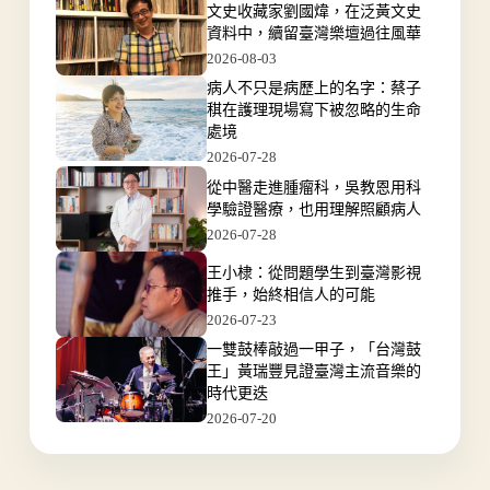
文史收藏家劉國煒，在泛黃文史
資料中，續留臺灣樂壇過往風華
2026-08-03
病人不只是病歷上的名字：蔡子
稘在護理現場寫下被忽略的生命
處境
2026-07-28
從中醫走進腫瘤科，吳教恩用科
學驗證醫療，也用理解照顧病人
2026-07-28
王小棣：從問題學生到臺灣影視
推手，始終相信人的可能
2026-07-23
一雙鼓棒敲過一甲子，「台灣鼓
王」黃瑞豐見證臺灣主流音樂的
時代更迭
2026-07-20