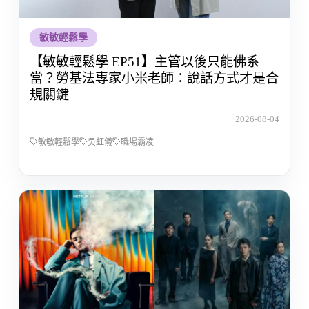
敏敏輕鬆學
【敏敏輕鬆學 EP51】主管以後只能佛系
當？勞基法專家小米老師：說話方式才是合
規關鍵
2026-08-04
敏敏輕鬆學
吳虹儀
職場霸凌