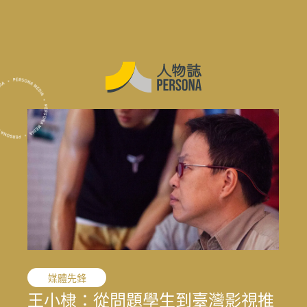
職人精神
閱讀推薦
職人精神
花蓮震後專題
花蓮震後專題
花蓮震後專題
敘事醫學
職人精神
演藝人生
媒體先鋒
「我的課題不是變成女人，而是成
東野圭吾 4 本經典必讀：不只是推
「我的課題不是變成女人，而是成
結合地方創生與文化生態的永續旅
寫下病房裡沒說出口的心情：林口
文史收藏家劉國煒，在泛黃文史資
一雙鼓棒敲過一甲子，「台灣鼓
王小棣：從問題學生到臺灣影視推
太魯閣按下暫停鍵後，花蓮觀光何
結合地方創生與文化生態的永續旅