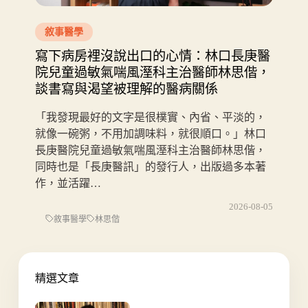
敘事醫學
寫下病房裡沒說出口的心情：林口長庚醫
院兒童過敏氣喘風溼科主治醫師林思偕，
談書寫與渴望被理解的醫病關係
「我發現最好的文字是很樸實、內省、平淡的，
就像一碗粥，不用加調味料，就很順口。」林口
長庚醫院兒童過敏氣喘風溼科主治醫師林思偕，
同時也是「長庚醫訊」的發行人，出版過多本著
作，並活躍…
2026-08-05
敘事醫學
林思偕
精選文章