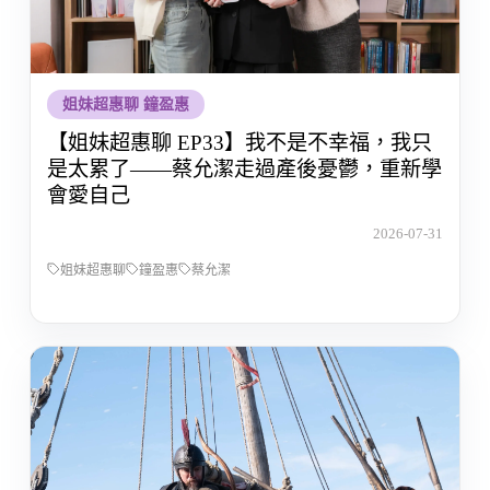
姐妹超惠聊 鐘盈惠
【姐妹超惠聊 EP33】我不是不幸福，我只
是太累了——蔡允潔走過產後憂鬱，重新學
會愛自己
2026-07-31
姐妹超惠聊
鐘盈惠
蔡允潔