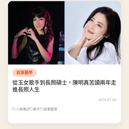
敘事醫學
從玉女歌手到長照碩士，陳明真苦讀兩年走
進長照人生
2026-07-06
人物專訪
歌手
敘事醫學