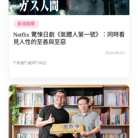
影視娛樂
Netflix 驚悚日劇《氣體人第一號》：同時看
見人性的至善與至惡
2026-08-03
影劇
劇評
科幻