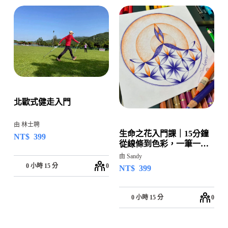
北歐式健走入門
由 林士聘
生命之花入門課｜15分鐘
NT$
399
從線條到色彩，一筆一畫
回到自己
由 Sandy
0 小時 15 分
0
NT$
399
0 小時 15 分
0