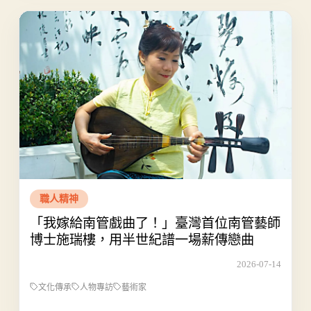
職人精神
「我嫁給南管戲曲了！」臺灣首位南管藝師
博士施瑞樓，用半世紀譜一場薪傳戀曲
2026-07-14
文化傳承
人物專訪
藝術家