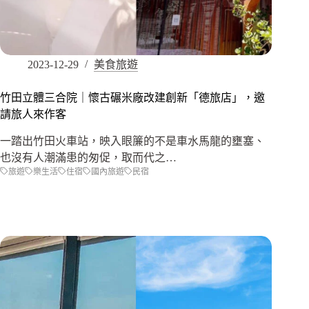
2023-12-29
美食旅遊
竹田立體三合院｜懷古碾米廠改建創新「德旅店」，邀
請旅人來作客
一踏出竹田火車站，映入眼簾的不是車水馬龍的壅塞、
也沒有人潮滿患的匆促，取而代之…
旅遊
樂生活
住宿
國內旅遊
民宿