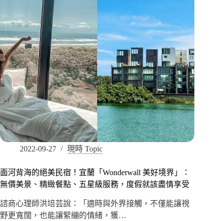
2022-09-27
現時 Topic
面河背海的絕美民宿！宜蘭「Wonderwall 美好境界」：
無價美景、精緻餐點、五星級服務，度假就該盡情享受
諮商心理師洪培芸說：「適時與外界接觸，不僅能讓視
野更寬闊，也能讓緊繃的情緒，獲…