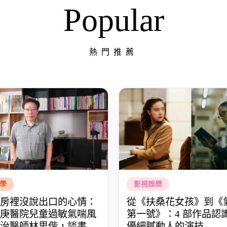
Popular
熱門推薦
學
影視娛樂
房裡沒說出口的心情：
從《扶桑花女孩》到《
庚醫院兒童過敏氣喘風
第一號》：4 部作品認
治醫師林思偕，談書寫
優細膩動人的演技