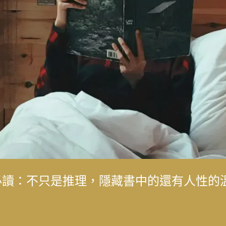
成女人，而是成為我喜歡的自己」——最美
典必讀：不只是推理，隱藏書中的還有人性的
成女人，而是成為我喜歡的自己」——最美
化生態的永續旅遊 重塑花蓮觀光新模式
口的心情：林口長庚醫院兒童過敏氣喘風溼
，在泛黃文史資料中，續留臺灣樂壇過往風
子，「台灣鼓王」黃瑞豐見證臺灣主流音樂
生到臺灣影視推手，始終相信人的可能
後，花蓮觀光何時再現榮景？震後兩年，觀
化生態的永續旅遊 重塑花蓮觀光新模式
解的醫病關係