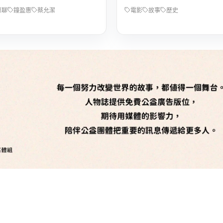
惠聊
鐘盈惠
蔡允潔
電影
故事
歷史