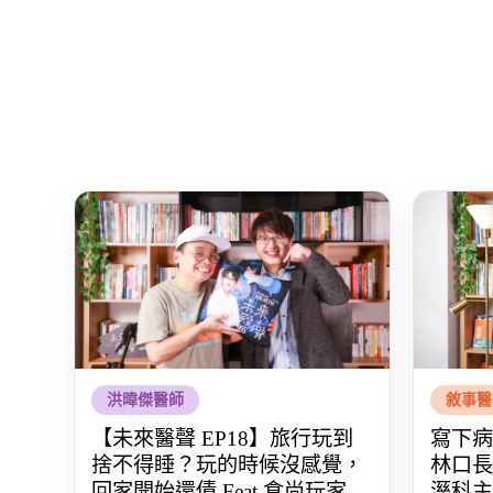
洪暐傑醫師
敘事醫
【未來醫聲 EP18】旅行玩到
寫下病
捨不得睡？玩的時候沒感覺，
林口長
回家開始還債 Feat.食尚玩家
溼科主