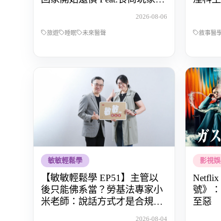
OS桑阿松
與渴望
2026-08-06
旅遊
睡眠
未來醫聲
敘事醫
敏敏輕鬆學
影視娛
【敏敏輕鬆學 EP51】主管以
Netf
後只能佛系當？勞基法專家小
號》：
米老師：說話方式才是合規關
至惡
鍵
2026-08-04