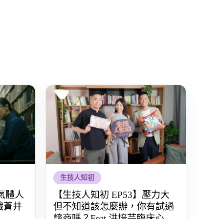
生技人知初
氣體人
【生技人知初 EP53】壓力大
識蒼井
但不知道該怎麼辦，你有試過
諮商嗎？Feat.洪培芸臨床心理