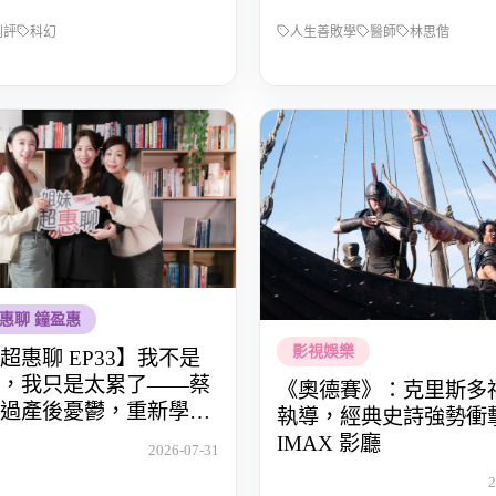
劇評
科幻
人生善敗學
醫師
林思偕
惠聊 鐘盈惠
影視娛樂
超惠聊 EP33】我不是
，我只是太累了——蔡
《奧德賽》：克里斯多
過產後憂鬱，重新學會
執導，經典史詩強勢衝
IMAX 影廳
2026-07-31
2