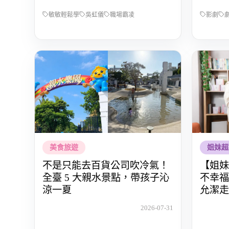
敏敏輕鬆學
吳虹儀
職場霸凌
影劇
美食旅遊
姐妹超
不是只能去百貨公司吹冷氣！
【姐妹
全臺 5 大親水景點，帶孩子沁
不幸福
涼一夏
允潔走
愛自己
2026-07-31