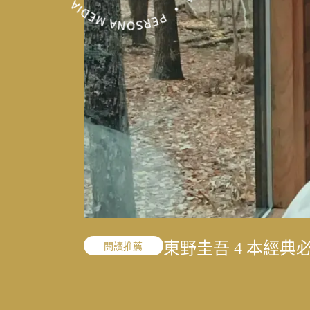
「我的課題不是變
東野圭吾 4 本經
「我的課題不是變
職人精神
閱讀推薦
職人精神
的 40 年修課
的 40 年修課
結合地方創生與文
寫下病房裡沒說出
文史收藏家劉國煒
一雙鼓棒敲過一甲
王小棣：從問題學
太魯閣按下暫停鍵
結合地方創生與文
花蓮震後專題
花蓮震後專題
花蓮震後專題
敘事醫學
職人精神
演藝人生
媒體先鋒
談書寫與渴望被理
考題