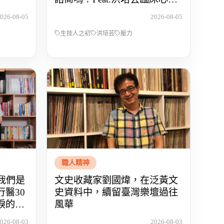
師
026-08-05
2026-08-05
生技人之初
洪培芸
壓力
職人精神
】我們是
文史收藏家劉國煒，在泛黃文
醫30
史資料中，續留臺灣樂壇過往
淚的醫
風華
026-08-03
2026-08-03