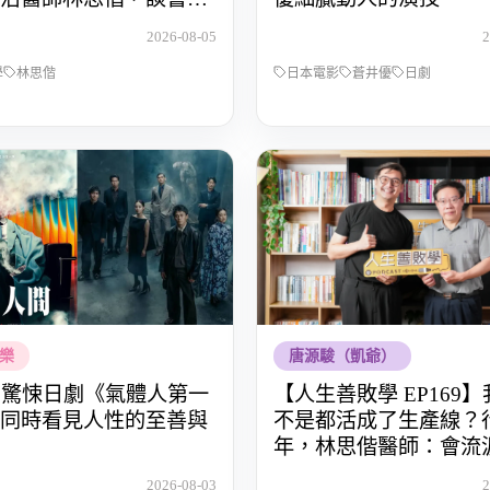
被理解的醫病關係
2026-08-05
2
學
林思偕
日本電影
蒼井優
日劇
樂
唐源駿（凱爺）
lix 驚悚日劇《氣體人第一
【人生善敗學 EP169
同時看見人性的至善與
不是都活成了生產線？行
年，林思偕醫師：會流
師，才懂得生命的重量
2026-08-03
2