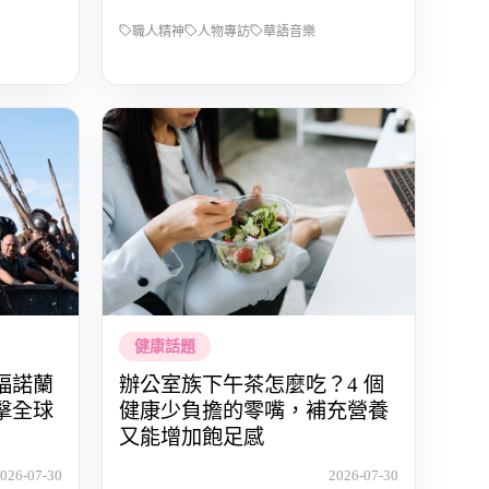
職人精神
人物專訪
華語音樂
健康話題
福諾蘭
辦公室族下午茶怎麼吃？4 個
擊全球
健康少負擔的零嘴，補充營養
又能增加飽足感
026-07-30
2026-07-30