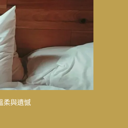
律師樂樂（陳漢章）
溫柔與遺憾
律師樂樂（陳漢章）
科主治醫師林思偕，
華
的時代更迭
光與永續發展的轉型