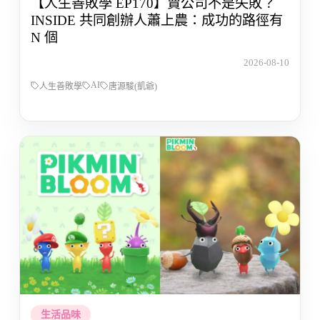
【人生善敗學 EP170】賣公司不是失敗？
INSIDE 共同創辦人蕭上農：成功的路徑有
N 個
2026-08-10
AI
人生善敗學
唐源駿(凱爺)
生活品味