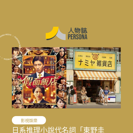
花蓮震後專題
花蓮震後專題
花蓮震後專題
職人精神
影視娛樂
敘事醫學
媒體先鋒
職人精神
職人精神
結合地方創生與文化生態的永續旅
文史收藏家劉國煒，在泛黃文史資
日系推理小說代名詞「東野圭
病人不只是病歷上的名字：蔡子稘
王小棣：從問題學生到臺灣影視推
太魯閣按下暫停鍵後，花蓮觀光何
結合地方創生與文化生態的永續旅
文史收藏家劉國煒，在泛黃文史資