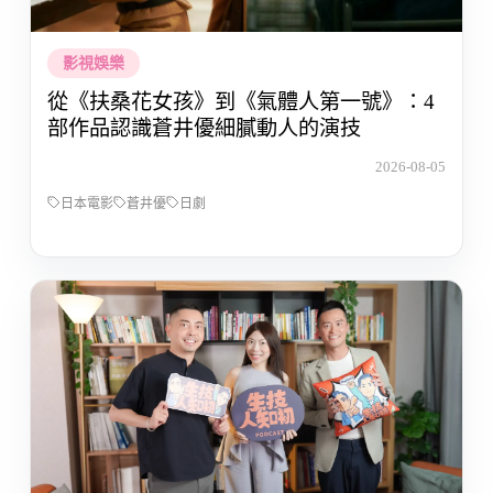
影視娛樂
從《扶桑花女孩》到《氣體人第一號》：4
部作品認識蒼井優細膩動人的演技
2026-08-05
日本電影
蒼井優
日劇