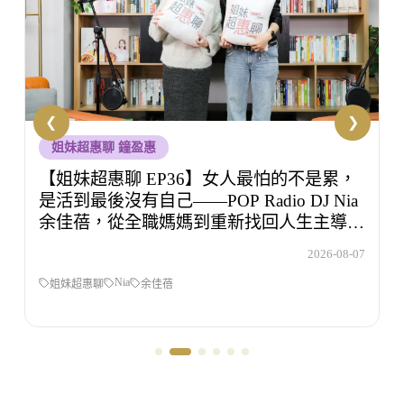
洪暐傑醫師
【未來醫聲 EP18】旅行玩到捨不得睡？玩
的時候沒感覺，回家開始還債 Feat.食尚玩
家OS桑阿松
7
2026-08-06
睡眠
未來醫聲
旅遊