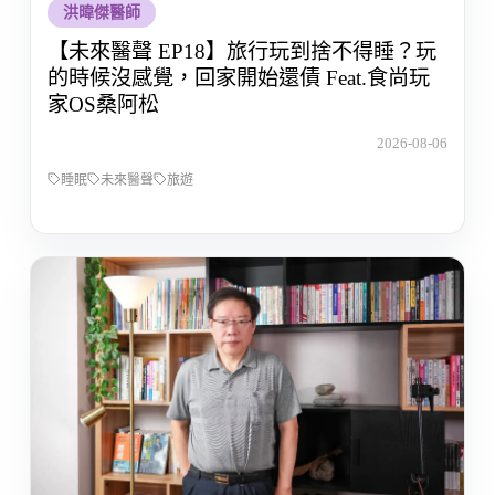
洪暐傑醫師
【未來醫聲 EP18】旅行玩到捨不得睡？玩
的時候沒感覺，回家開始還債 Feat.食尚玩
家OS桑阿松
2026-08-06
睡眠
未來醫聲
旅遊