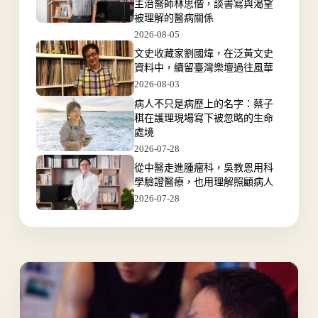
主治醫師林思偕，談書寫與渴望
被理解的醫病關係
2026-08-05
文史收藏家劉國煒，在泛黃文史
資料中，續留臺灣樂壇過往風華
2026-08-03
病人不只是病歷上的名字：蔡子
稘在護理現場寫下被忽略的生命
處境
2026-07-28
從中醫走進腫瘤科，吳教恩用科
學驗證醫療，也用理解照顧病人
2026-07-28