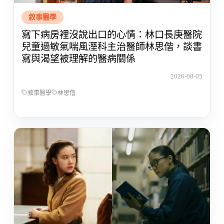
敘事醫學
寫下病房裡沒說出口的心情：林口長庚醫院
兒童過敏氣喘風溼科主治醫師林思偕，談書
寫與渴望被理解的醫病關係
2026-08-05
敘事醫學
林思偕