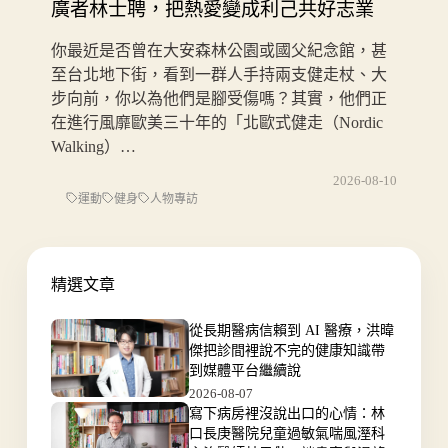
廣者林士聘，把熱愛變成利己共好志業
你最近是否曾在大安森林公園或國父紀念館，甚
至台北地下街，看到一群人手持兩支健走杖、大
步向前，你以為他們是腳受傷嗎？其實，他們正
在進行風靡歐美三十年的「北歐式健走（Nordic
Walking）…
2026-08-10
運動
健身
人物專訪
精選文章
從長期醫病信賴到 AI 醫療，洪暐
傑把診間裡說不完的健康知識帶
到媒體平台繼續說
2026-08-07
寫下病房裡沒說出口的心情：林
口長庚醫院兒童過敏氣喘風溼科