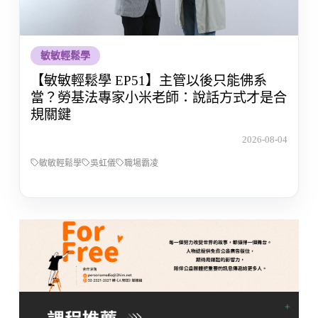
敏敏輕鬆學
【敏敏輕鬆學 EP51】主管以後只能佛系
當？勞基法專家小米老師：說話方式才是合
規關鍵
2026-08-04
敏敏輕鬆學
吳虹儀
職場霸凌