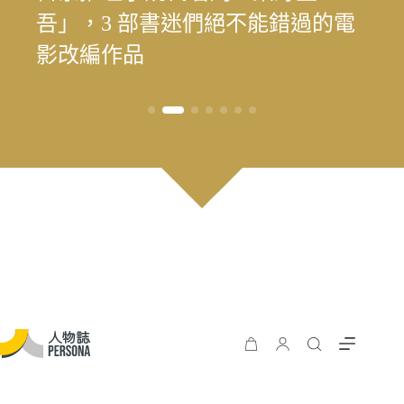
「我嫁給南管戲曲了！」臺灣首位
遊 重塑花蓮觀光新模式
料中，續留臺灣樂壇過往風華
吾」，3 部書迷們絕不能錯過的電
在護理現場寫下被忽略的生命處境
手，始終相信人的可能
時再現榮景？震後兩年，觀光與永
遊 重塑花蓮觀光新模式
料中，續留臺灣樂壇過往風華
南管藝師博士施瑞樓，用半世紀譜
影改編作品
續發展的轉型考題
一場薪傳戀曲