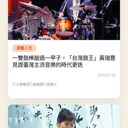
演藝人生
一雙鼓棒敲過一甲子，「台灣鼓王」黃瑞豐
見證臺灣主流音樂的時代更迭
2026-07-20
人物專訪
金曲獎
音樂人