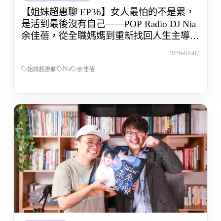
【姐妹超惠聊 EP36】女人最怕的不是累，
是活到最後沒有自己——POP Radio DJ Nia
余佳蓓，從全職媽媽到重新找回人生主導權
的那段路
2026-08-07
Nia
姐妹超惠聊
余佳蓓