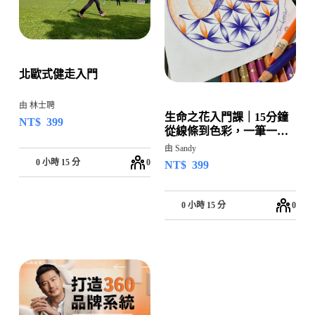
北歐式健走入門
由 林士聘
生命之花入門課｜15分鐘
NT$
399
從線條到色彩，一筆一畫
回到自己
由 Sandy
0 小時 15 分
0
NT$
399
0 小時 15 分
0