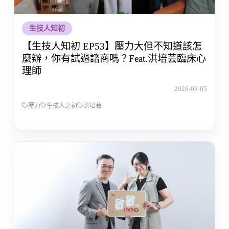
生技人知初
【生技人知初 EP53】壓力大但不知道該怎
麼辦，你有試過諮商嗎？Feat.洪培芸臨床心
理師
2026-08-05
壓力
生技人之初
洪培芸