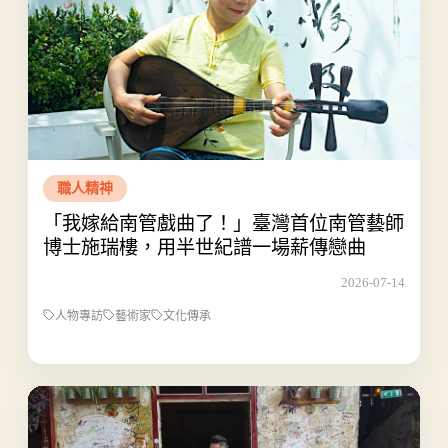
職人精神
「我嫁給南管戲曲了！」臺灣首位南管藝師
博士施瑞樓，用半世紀譜一場薪傳戀曲
2026-07-14
人物專訪
藝術家
文化傳承