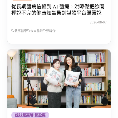
從長期醫病信賴到 AI 醫療，洪暐傑把診間
裡說不完的健康知識帶到媒體平台繼續說
2026-08-07
敘事醫學
未來醫聲
洪暐傑
姐妹超惠聊 鐘盈惠