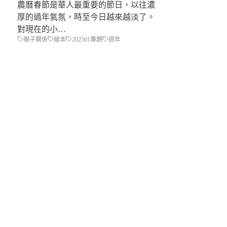
農曆春節是華人最重要的節日，以往濃
厚的過年氣氛，時至今日越來越淡了。
對現在的小…
親子關係
繪本
202501專題
過年