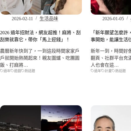
2026-02-11
生活品味
2026-01-05
2026 過年招財法，網友超推！麻將、刮
「新年願望怎麼許
刮樂就靠它，帶你「馬上迎錢」！
事開始，能讓生活
農曆新年快到了，一到這段時間家家戶
新年一到，時間好
戶就開始熱鬧起來！親友圍爐、吃團圓
翻頁、社群平台充
飯、打麻將…
人也會在這…
過年
遊戲
熱話題
過年
計畫
熱話題