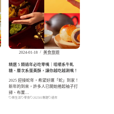
2024-01-18
美食旅遊
精選 5 類過年必吃零嘴｜咀嚼系牛軋
糖、層次系蛋黃酥，讓你越吃越涮嘴！
2025 迎接蛇年，希望好運「蛇」到家！
新年的到來，許多人已開始捲起袖子打
掃、布置…
樂生活
零食
202501專題
過年