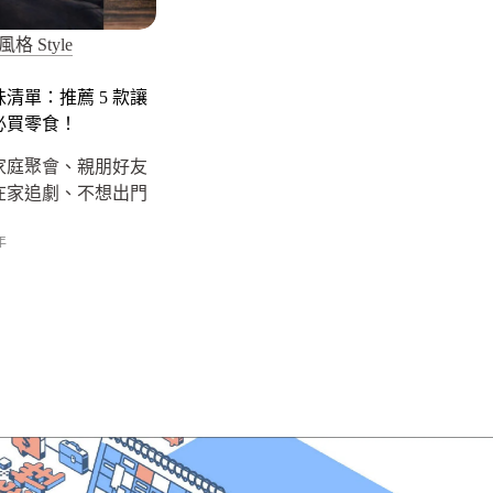
風格 Style
清單：推薦 5 款讓
必買零食！
家庭聚會、親朋好友
在家追劇、不想出門
年