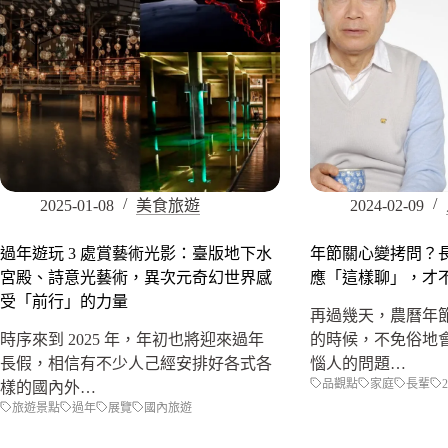
2025-01-08
美食旅遊
2024-02-09
過年遊玩 3 處賞藝術光影：臺版地下水
年節關心變拷問？
宮殿、詩意光藝術，異次元奇幻世界感
應「這樣聊」，才
受「前行」的力量
再過幾天，農曆年
時序來到 2025 年，年初也將迎來過年
的時候，不免俗地
長假，相信有不少人己經安排好各式各
惱人的問題…
品觀點
家庭
長輩
樣的國內外…
旅遊景點
過年
展覽
國內旅遊