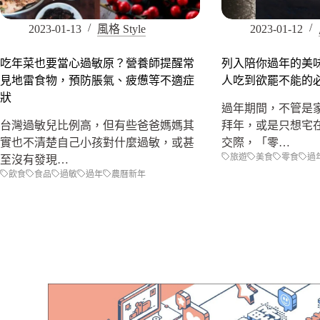
2023-01-13
風格 Style
2023-01-12
吃年菜也要當心過敏原？營養師提醒常
列入陪你過年的美味
見地雷食物，預防脹氣、疲憊等不適症
人吃到欲罷不能的
狀
過年期間，不管是
台灣過敏兒比例高，但有些爸爸媽媽其
拜年，或是只想宅
實也不清楚自己小孩對什麼過敏，或甚
交際，「零…
旅遊
美食
零食
過
至沒有發現…
飲食
食品
過敏
過年
農曆新年