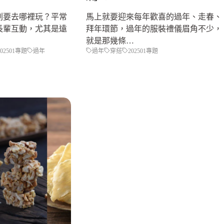
劃要去哪裡玩？平常
馬上就要迎來每年歡喜的過年、走春、
長輩互動，尤其是遠
拜年環節，過年的服裝禮儀眉角不少，
就是那幾條…
202501專題
過年
過年
穿搭
202501專題