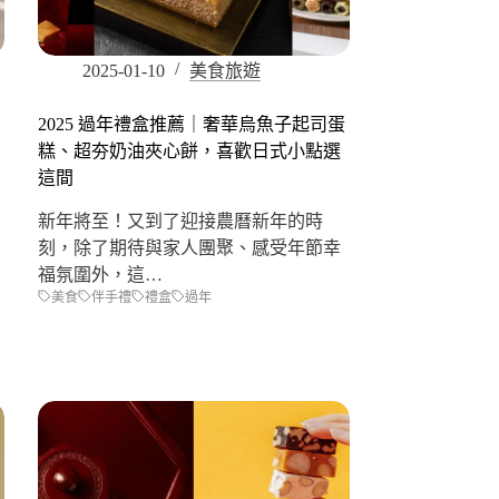
2025-01-10
美食旅遊
2025 過年禮盒推薦｜奢華烏魚子起司蛋
糕、超夯奶油夾心餅，喜歡日式小點選
這間
新年將至！又到了迎接農曆新年的時
刻，除了期待與家人團聚、感受年節幸
福氛圍外，這…
美食
伴手禮
禮盒
過年