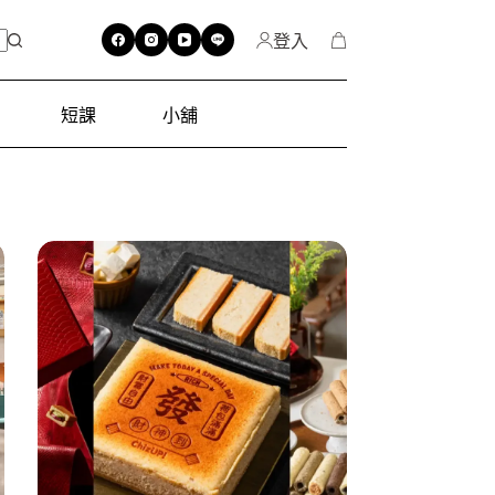
登入
短課
小舖