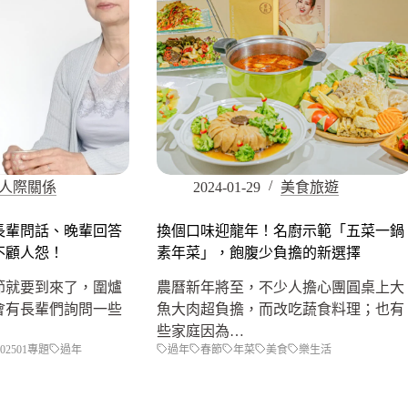
人際關係
2024-01-29
美食旅遊
長輩問話、晚輩回答
換個口味迎龍年！名廚示範「五菜一鍋
不顧人怨！
素年菜」，飽腹少負擔的新選擇
節就要到來了，圍爐
農曆新年將至，不少人擔心團圓桌上大
會有長輩們詢問一些
魚大肉超負擔，而改吃蔬食料理；也有
些家庭因為…
202501專題
過年
過年
春節
年菜
美食
樂生活