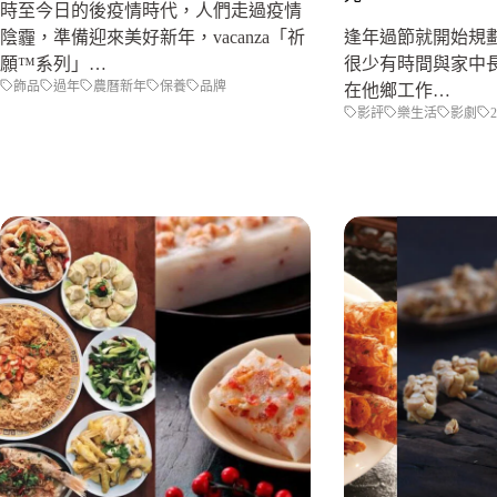
時至今日的後疫情時代，人們走過疫情
陰霾，準備迎來美好新年，vacanza「祈
逢年過節就開始規
願™系列」…
很少有時間與家中
飾品
過年
農曆新年
保養
品牌
在他鄉工作…
影評
樂生活
影劇