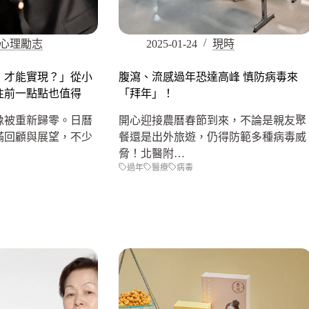
心理勵志
2025-01-24
現時
，才能實現？」從小
腹瀉、流感過年恐達高峰 慎防病毒來
往前一點點也值得
「拜年」！
像被重新歸零。日曆
開心迎接農曆春節到來，不論是親友聚
滿回顧與展望，不少
餐還是出外旅遊，仍得防範多種病毒威
脅！北醫附…
過年
醫療
病毒