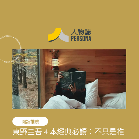
職人精神
閱讀推薦
職人精神
花蓮震後專題
花蓮震後專題
花蓮震後專題
敘事醫學
職人精神
演藝人生
媒體先鋒
「我的課題不是變成女人，而是成
東野圭吾 4 本經典必讀：不只是推
「我的課題不是變成女人，而是成
結合地方創生與文化生態的永續旅
寫下病房裡沒說出口的心情：林口
文史收藏家劉國煒，在泛黃文史資
一雙鼓棒敲過一甲子，「台灣鼓
王小棣：從問題學生到臺灣影視推
太魯閣按下暫停鍵後，花蓮觀光何
結合地方創生與文化生態的永續旅