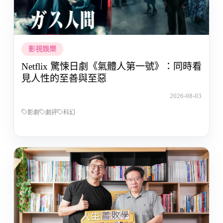
影視娛樂
Netflix 驚悚日劇《氣體人第一號》：同時看
見人性的至善與至惡
2026-08-03
影劇
劇評
科幻