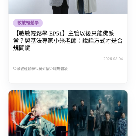
敏敏輕鬆學
【敏敏輕鬆學 EP51】主管以後只能佛系
當？勞基法專家小米老師：說話方式才是合
規關鍵
2026-08-04
敏敏輕鬆學
吳虹儀
職場霸凌