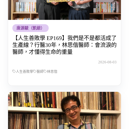
唐源駿（凱爺）
【人生善敗學 EP169】我們是不是都活成了
生產線？行醫30年，林思偕醫師：會流淚的
醫師，才懂得生命的重量
2026-08-03
人生善敗學
醫師
林思偕