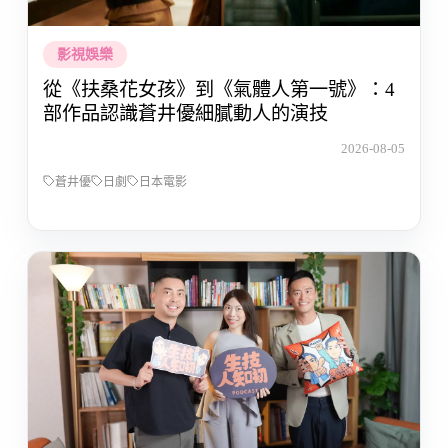
影視娛樂
從《扶桑花女孩》到《氣體人第一號》：4
部作品認識蒼井優細膩動人的演技
2026-08-05
蒼井優
日劇
日本電影