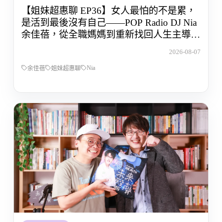
【姐妹超惠聊 EP36】女人最怕的不是累，
是活到最後沒有自己——POP Radio DJ Nia
余佳蓓，從全職媽媽到重新找回人生主導權
的那段路
2026-08-07
Nia
余佳蓓
姐妹超惠聊