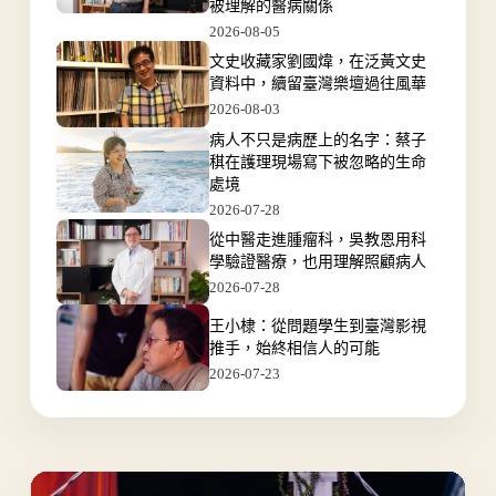
被理解的醫病關係
2026-08-05
文史收藏家劉國煒，在泛黃文史
資料中，續留臺灣樂壇過往風華
2026-08-03
病人不只是病歷上的名字：蔡子
稘在護理現場寫下被忽略的生命
處境
2026-07-28
從中醫走進腫瘤科，吳教恩用科
學驗證醫療，也用理解照顧病人
2026-07-28
王小棣：從問題學生到臺灣影視
推手，始終相信人的可能
2026-07-23