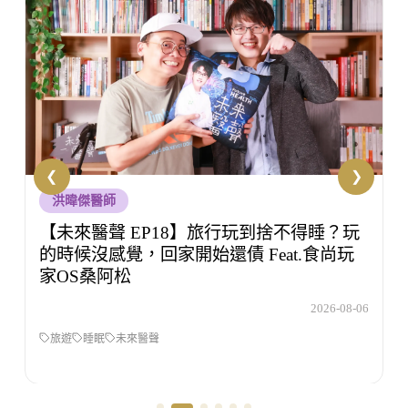
生技人知初
【生技人知初 EP53】壓力大但不知道該怎
麼辦，你有試過諮商嗎？Feat.洪培芸臨床心
理師
6
2026-08-05
生技人之初
洪培芸
壓力