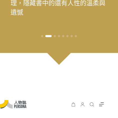
為我喜歡的自己」——最美律師樂
理，隱藏書中的還有人性的溫柔與
為我喜歡的自己」——最美律師樂
遊 重塑花蓮觀光新模式
長庚醫院兒童過敏氣喘風溼科主治
料中，續留臺灣樂壇過往風華
王」黃瑞豐見證臺灣主流音樂的時
手，始終相信人的可能
時再現榮景？震後兩年，觀光與永
遊 重塑花蓮觀光新模式
樂（陳漢章）的 40 年修課
遺憾
樂（陳漢章）的 40 年修課
醫師林思偕，談書寫與渴望被理解
代更迭
續發展的轉型考題
的醫病關係