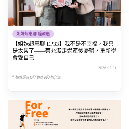
姐妹超惠聊 鐘盈惠
【姐妹超惠聊 EP33】我不是不幸福，我只
是太累了——蔡允潔走過產後憂鬱，重新學
會愛自己
2026-07-31
姐妹超惠聊
鐘盈惠
蔡允潔