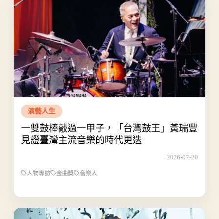
演藝人生
一雙鼓棒敲過一甲子，「台灣鼓王」黃瑞豐
見證臺灣主流音樂的時代更迭
2026-07-20
人物專訪
金曲獎
音樂人