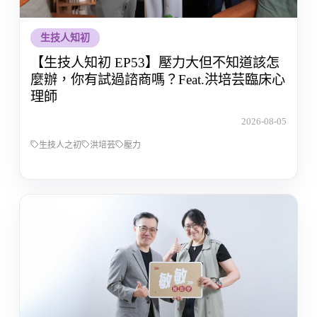
生技人知初
【生技人知初 EP53】壓力大但不知道該怎
麼辦，你有試過諮商嗎？Feat.洪培芸臨床心
理師
2026-08-05
生技人之初
洪培芸
壓力