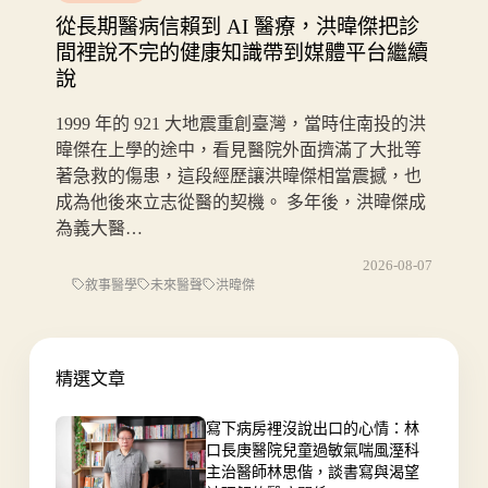
從長期醫病信賴到 AI 醫療，洪暐傑把診
間裡說不完的健康知識帶到媒體平台繼續
說
1999 年的 921 大地震重創臺灣，當時住南投的洪
暐傑在上學的途中，看見醫院外面擠滿了大批等
著急救的傷患，這段經歷讓洪暐傑相當震撼，也
成為他後來立志從醫的契機。 多年後，洪暐傑成
為義大醫…
2026-08-07
敘事醫學
未來醫聲
洪暐傑
精選文章
寫下病房裡沒說出口的心情：林
口長庚醫院兒童過敏氣喘風溼科
主治醫師林思偕，談書寫與渴望