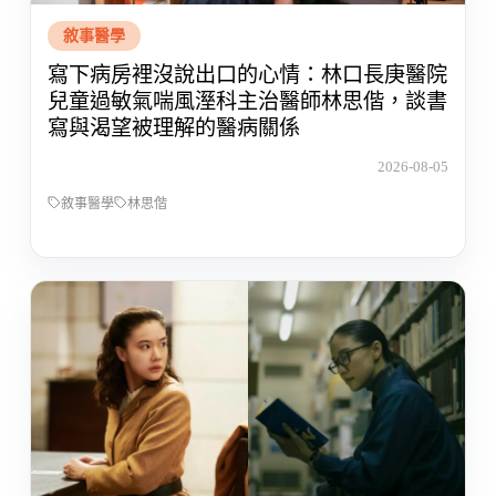
敘事醫學
寫下病房裡沒說出口的心情：林口長庚醫院
兒童過敏氣喘風溼科主治醫師林思偕，談書
寫與渴望被理解的醫病關係
2026-08-05
敘事醫學
林思偕