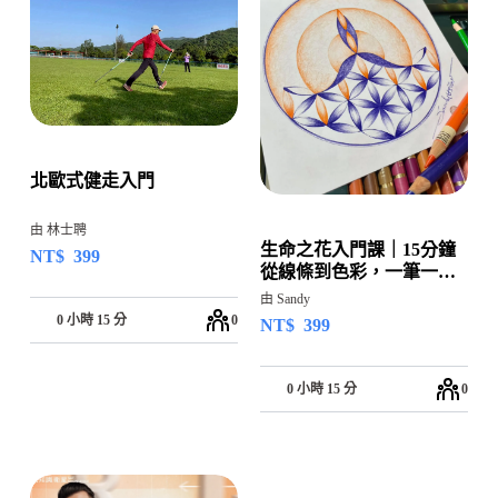
北歐式健走入門
由 林士聘
生命之花入門課｜15分鐘
NT$
399
從線條到色彩，一筆一畫
回到自己
由 Sandy
0 小時 15 分
0
NT$
399
0 小時 15 分
0