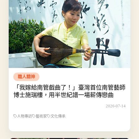
職人精神
「我嫁給南管戲曲了！」臺灣首位南管藝師
博士施瑞樓，用半世紀譜一場薪傳戀曲
2026-07-14
人物專訪
藝術家
文化傳承