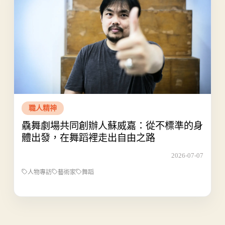
職人精神
驫舞劇場共同創辦人蘇威嘉：從不標準的身
體出發，在舞蹈裡走出自由之路
2026-07-07
人物專訪
藝術家
舞蹈