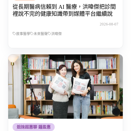
從長期醫病信賴到 AI 醫療，洪暐傑把診間
裡說不完的健康知識帶到媒體平台繼續說
2026-08-07
敘事醫學
未來醫聲
洪暐傑
姐妹超惠聊 鐘盈惠