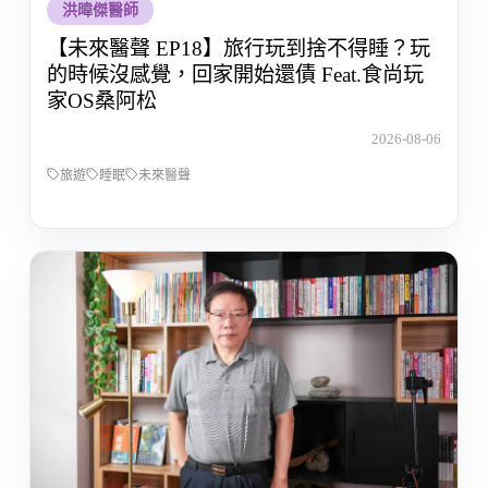
洪暐傑醫師
【未來醫聲 EP18】旅行玩到捨不得睡？玩
的時候沒感覺，回家開始還債 Feat.食尚玩
家OS桑阿松
2026-08-06
旅遊
睡眠
未來醫聲