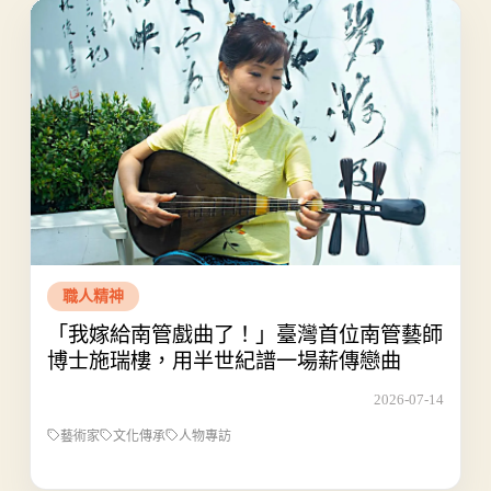
職人精神
「我嫁給南管戲曲了！」臺灣首位南管藝師
博士施瑞樓，用半世紀譜一場薪傳戀曲
2026-07-14
藝術家
文化傳承
人物專訪