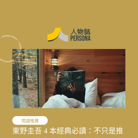
職人精神
閱讀推薦
職人精神
花蓮震後專題
花蓮震後專題
花蓮震後專題
敘事醫學
職人精神
演藝人生
媒體先鋒
「我的課題不是變成女人，而是成
東野圭吾 4 本經典必讀：不只是推
「我的課題不是變成女人，而是成
結合地方創生與文化生態的永續旅
寫下病房裡沒說出口的心情：林口
文史收藏家劉國煒，在泛黃文史資
一雙鼓棒敲過一甲子，「台灣鼓
王小棣：從問題學生到臺灣影視推
太魯閣按下暫停鍵後，花蓮觀光何
結合地方創生與文化生態的永續旅