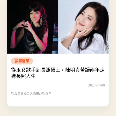
敘事醫學
從玉女歌手到長照碩士，陳明真苦讀兩年走
進長照人生
2026-07-06
敘事醫學
人物專訪
歌手