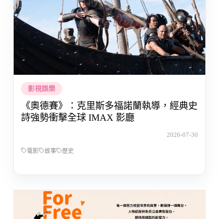
影視娛樂
《奧德賽》：克里斯多福諾蘭執導，經典史
詩強勢衝擊全球 IMAX 影廳
2026-07-30
電影
故事
歷史