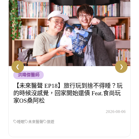
生技人知初
【生技人知初 EP53】壓力大但不知道該怎
麼辦，你有試過諮商嗎？Feat.洪培芸臨床心
理師
6
2026-08-05
壓力
生技人之初
洪培芸