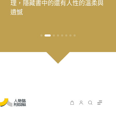
為我喜歡的自己」——最美律師樂
理，隱藏書中的還有人性的溫柔與
為我喜歡的自己」——最美律師樂
遊 重塑花蓮觀光新模式
長庚醫院兒童過敏氣喘風溼科主治
料中，續留臺灣樂壇過往風華
王」黃瑞豐見證臺灣主流音樂的時
手，始終相信人的可能
時再現榮景？震後兩年，觀光與永
遊 重塑花蓮觀光新模式
樂（陳漢章）的 40 年修課
遺憾
樂（陳漢章）的 40 年修課
醫師林思偕，談書寫與渴望被理解
代更迭
續發展的轉型考題
的醫病關係