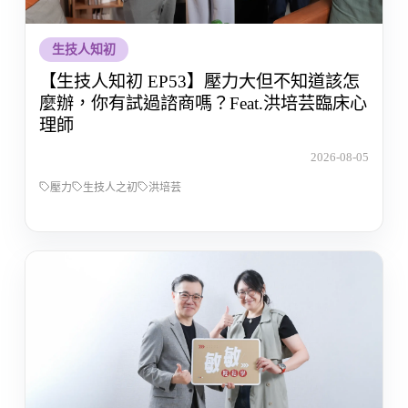
生技人知初
【生技人知初 EP53】壓力大但不知道該怎
麼辦，你有試過諮商嗎？Feat.洪培芸臨床心
理師
2026-08-05
壓力
生技人之初
洪培芸