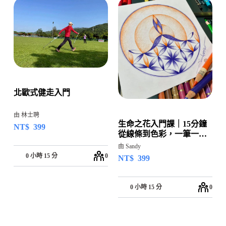
北歐式健走入門
由 林士聘
生命之花入門課｜15分鐘
NT$
399
從線條到色彩，一筆一畫
回到自己
由 Sandy
0 小時 15 分
0
NT$
399
0 小時 15 分
0