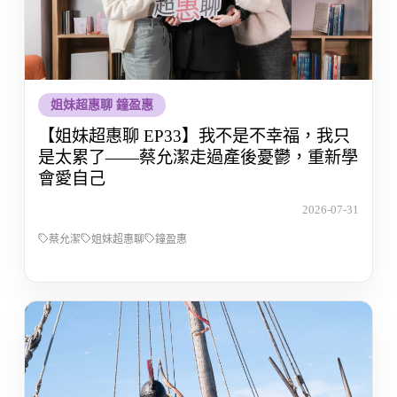
姐妹超惠聊 鐘盈惠
【姐妹超惠聊 EP33】我不是不幸福，我只
是太累了——蔡允潔走過產後憂鬱，重新學
會愛自己
2026-07-31
蔡允潔
姐妹超惠聊
鐘盈惠