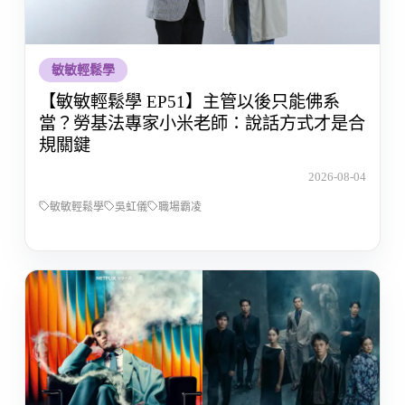
敏敏輕鬆學
【敏敏輕鬆學 EP51】主管以後只能佛系
當？勞基法專家小米老師：說話方式才是合
規關鍵
2026-08-04
敏敏輕鬆學
吳虹儀
職場霸凌