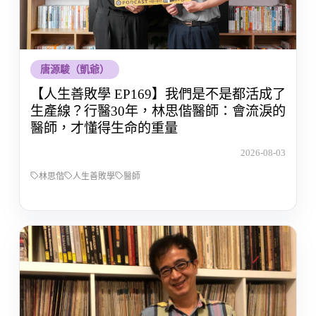
唐源駿（凱爺）
【人生善敗學 EP169】我們是不是都活成了
生產線？行醫30年，林思偕醫師：會流淚的
醫師，才懂得生命的重量
2026-08-03
林思偕
人生善敗學
醫師