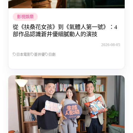
影視娛樂
從《扶桑花女孩》到《氣體人第一號》：4
部作品認識蒼井優細膩動人的演技
2026-08-05
日本電影
蒼井優
日劇