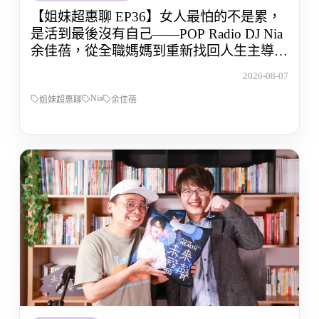
【姐妹超惠聊 EP36】女人最怕的不是累，
是活到最後沒有自己——POP Radio DJ Nia
余佳蓓，從全職媽媽到重新找回人生主導權
的那段路
2026-08-07
Nia
姐妹超惠聊
余佳蓓