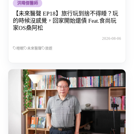
洪暐傑醫師
【未來醫聲 EP18】旅行玩到捨不得睡？玩
的時候沒感覺，回家開始還債 Feat.食尚玩
家OS桑阿松
2026-08-06
睡眠
未來醫聲
旅遊