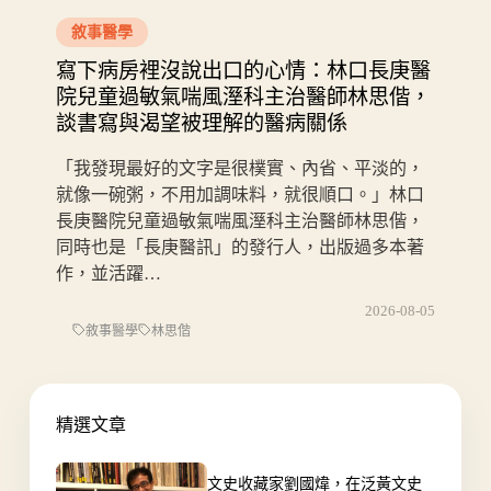
敘事醫學
寫下病房裡沒說出口的心情：林口長庚醫
院兒童過敏氣喘風溼科主治醫師林思偕，
談書寫與渴望被理解的醫病關係
「我發現最好的文字是很樸實、內省、平淡的，
就像一碗粥，不用加調味料，就很順口。」林口
長庚醫院兒童過敏氣喘風溼科主治醫師林思偕，
同時也是「長庚醫訊」的發行人，出版過多本著
作，並活躍…
2026-08-05
敘事醫學
林思偕
精選文章
文史收藏家劉國煒，在泛黃文史