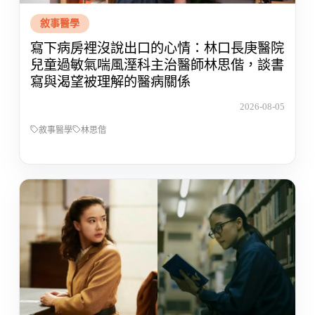
敘事醫學
寫下病房裡沒說出口的心情：林口長庚醫院
兒童過敏氣喘風溼科主治醫師林思偕，談書
寫與渴望被理解的醫病關係
2026-08-05
敘事醫學
林思偕