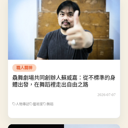
職人精神
驫舞劇場共同創辦人蘇威嘉：從不標準的身
體出發，在舞蹈裡走出自由之路
2026-07-07
人物專訪
藝術家
舞蹈