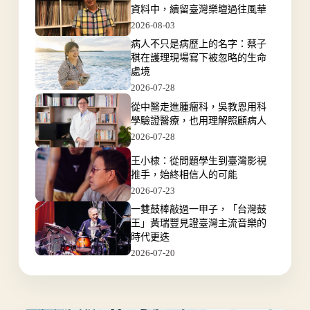
資料中，續留臺灣樂壇過往風華
2026-08-03
病人不只是病歷上的名字：蔡子
稘在護理現場寫下被忽略的生命
處境
2026-07-28
從中醫走進腫瘤科，吳教恩用科
學驗證醫療，也用理解照顧病人
2026-07-28
王小棣：從問題學生到臺灣影視
推手，始終相信人的可能
2026-07-23
一雙鼓棒敲過一甲子，「台灣鼓
王」黃瑞豐見證臺灣主流音樂的
時代更迭
2026-07-20