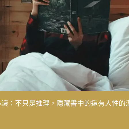
成女人，而是成為我喜歡的自己」——最美
典必讀：不只是推理，隱藏書中的還有人性的
成女人，而是成為我喜歡的自己」——最美
化生態的永續旅遊 重塑花蓮觀光新模式
口的心情：林口長庚醫院兒童過敏氣喘風溼
，在泛黃文史資料中，續留臺灣樂壇過往風
子，「台灣鼓王」黃瑞豐見證臺灣主流音樂
生到臺灣影視推手，始終相信人的可能
後，花蓮觀光何時再現榮景？震後兩年，觀
化生態的永續旅遊 重塑花蓮觀光新模式
解的醫病關係