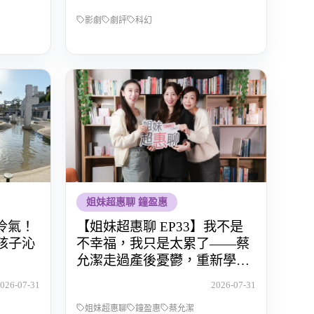
影劇
劇評
科幻
姐妹超惠聊 鐘盈惠
冷氣！
【姐妹超惠聊 EP33】我不是
帶孩子沁
不幸福，我只是太累了——蔡
允潔走過產後憂鬱，重新學會
愛自己
026-07-31
2026-07-31
姐妹超惠聊
鐘盈惠
蔡允潔