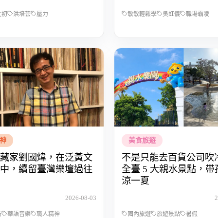
之初
洪培芸
壓力
敏敏輕鬆學
吳虹儀
職場霸凌
神
美食旅遊
藏家劉國煒，在泛黃文
不是只能去百貨公司吹
中，續留臺灣樂壇過往
全臺 5 大親水景點，
涼一夏
2026-08-03
2
訪
華語音樂
職人精神
國內旅遊
旅遊景點
暑假