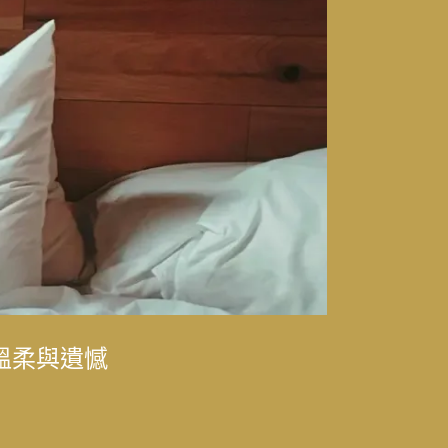
律師樂樂（陳漢章）
溫柔與遺憾
律師樂樂（陳漢章）
科主治醫師林思偕，
華
的時代更迭
光與永續發展的轉型