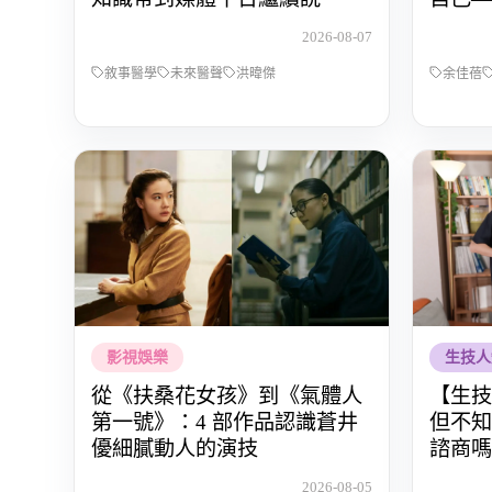
佳蓓，
2026-08-07
人生主
敘事醫學
未來醫聲
洪暐傑
余佳蓓
影視娛樂
生技人
從《扶桑花女孩》到《氣體人
【生技
第一號》：4 部作品認識蒼井
但不知
優細膩動人的演技
諮商嗎
師
2026-08-05