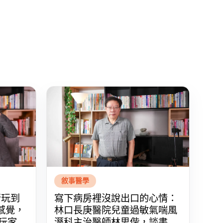
敘事醫學
行玩到
寫下病房裡沒說出口的心情：
感覺，
林口長庚醫院兒童過敏氣喘風
尚玩家
溼科主治醫師林思偕，談書寫