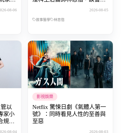
與渴望被理解的醫病關係
026-08-06
2026-08-05
敘事醫學
林思偕
影視娛樂
主管以
Netflix 驚悚日劇《氣體人第一
專家小
號》：同時看見人性的至善與
合規關
至惡
026-08-04
2026-08-03