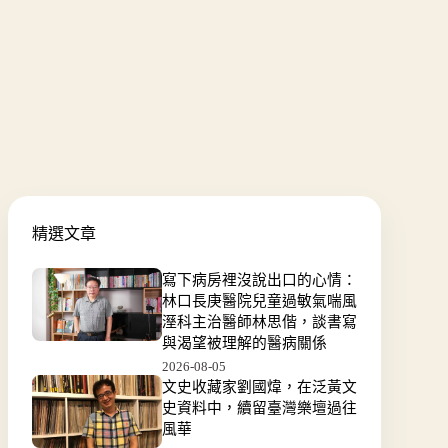
精選文章
寫下病房裡沒說出口的心情：
林口長庚醫院兒童過敏氣喘風
溼科主治醫師林思偕，談書寫
與渴望被理解的醫病關係
2026-08-05
文史收藏家劉國煒，在泛黃文
史資料中，續留臺灣樂壇過往
風華