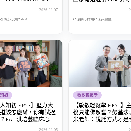
從全職媽媽到重新找回
OS桑阿松
2026-08-07
2
導權的那段路
Nia
姐妹超惠聊
旅遊
睡眠
未來醫聲
知初
敏敏輕鬆學
人知初 EP53】壓力大
【敏敏輕鬆學 EP51】
道該怎麼辦，你有試過
後只能佛系當？勞基法
？Feat.洪培芸臨床心理
米老師：說話方式才是
鍵
2026-08-05
2