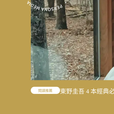
「我的課題不是變
東野圭吾 4 本經
「我的課題不是變
職人精神
閱讀推薦
職人精神
的 40 年修課
的 40 年修課
結合地方創生與文
寫下病房裡沒說出
文史收藏家劉國煒
一雙鼓棒敲過一甲
王小棣：從問題學
太魯閣按下暫停鍵
結合地方創生與文
花蓮震後專題
花蓮震後專題
花蓮震後專題
敘事醫學
職人精神
演藝人生
媒體先鋒
談書寫與渴望被理
考題