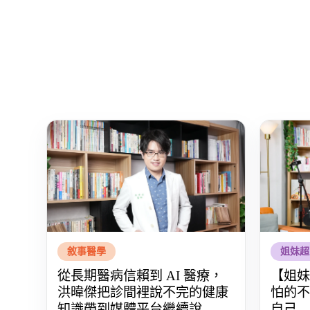
敘事醫學
姐妹超
從長期醫病信賴到 AI 醫療，
【姐妹
洪暐傑把診間裡說不完的健康
怕的不
知識帶到媒體平台繼續說
自己——P