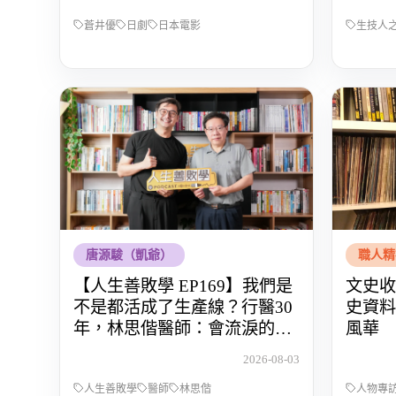
蒼井優
日劇
日本電影
生技人
唐源駿（凱爺）
職人精
【人生善敗學 EP169】我們是
文史收
不是都活成了生產線？行醫30
史資料
年，林思偕醫師：會流淚的醫
風華
師，才懂得生命的重量
2026-08-03
人生善敗學
醫師
林思偕
人物專