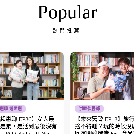
Popular
熱門推薦
惠聊 鐘盈惠
洪暐傑醫師
超惠聊 EP36】女人最
【未來醫聲 EP18】旅
是累，是活到最後沒有
捨不得睡？玩的時候沒
OP Radio DJ Nia 余
回家開始還債 Feat.食