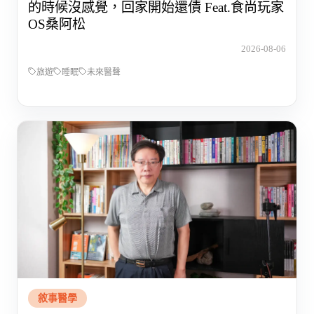
的時候沒感覺，回家開始還債 Feat.食尚玩家
OS桑阿松
2026-08-06
旅遊
睡眠
未來醫聲
敘事醫學