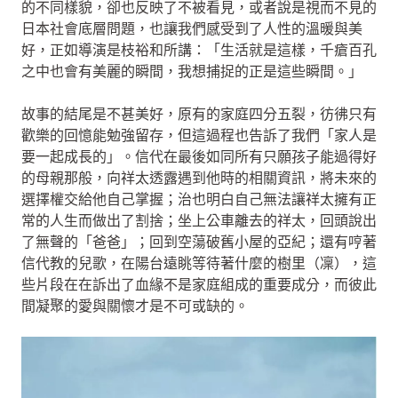
的不同樣貌，卻也反映了不被看見，或者說是視而不見的
日本社會底層問題，也讓我們感受到了人性的溫暖與美
好，正如導演是枝裕和所講：「生活就是這樣，千瘡百孔
之中也會有美麗的瞬間，我想捕捉的正是這些瞬間。」
故事的結尾是不甚美好，原有的家庭四分五裂，彷彿只有
歡樂的回憶能勉強留存，但這過程也告訴了我們「家人是
要一起成長的」。信代在最後如同所有只願孩子能過得好
的母親那般，向祥太透露遇到他時的相關資訊，將未來的
選擇權交給他自己掌握；治也明白自己無法讓祥太擁有正
常的人生而做出了割捨；坐上公車離去的祥太，回頭說出
了無聲的「爸爸」；回到空蕩破舊小屋的亞紀；還有哼著
信代教的兒歌，在陽台遠眺等待著什麼的樹里（凜），這
些片段在在訴出了血緣不是家庭組成的重要成分，而彼此
間凝聚的愛與關懷才是不可或缺的。