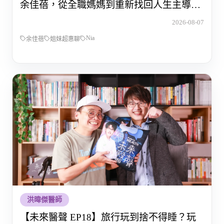
余佳蓓，從全職媽媽到重新找回人生主導權
的那段路
2026-08-07
Nia
余佳蓓
姐妹超惠聊
洪暐傑醫師
【未來醫聲 EP18】旅行玩到捨不得睡？玩