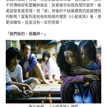
不符傳統卻有愛羈絆彼此，前者被世俗視為理所當然，後
者卻是背違常理。但「家」背後的千絲萬縷真的能被理性
判斷嗎？當看到是枝裕和執導的電影《小偷家族》後，便
更加確信，這並沒有一定的答案。
「我們偷的，是羈絆。」
圖片來源：《小偷家族》劇照