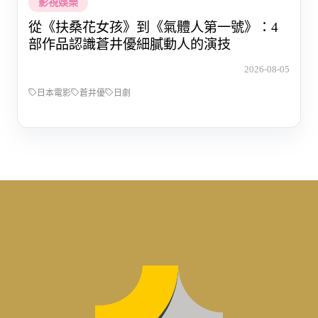
影視娛樂
從《扶桑花女孩》到《氣體人第一號》：4
部作品認識蒼井優細膩動人的演技
2026-08-05
日本電影
蒼井優
日劇