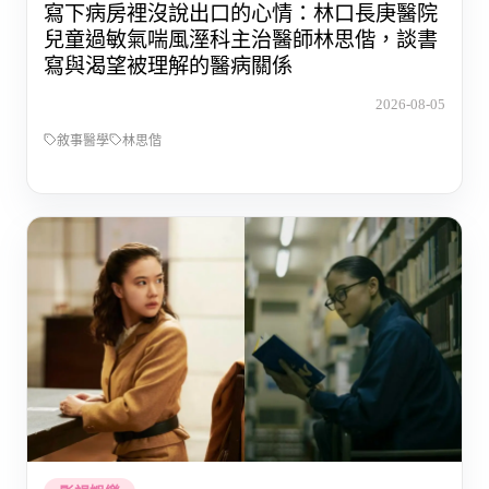
寫下病房裡沒說出口的心情：林口長庚醫院
兒童過敏氣喘風溼科主治醫師林思偕，談書
寫與渴望被理解的醫病關係
2026-08-05
敘事醫學
林思偕