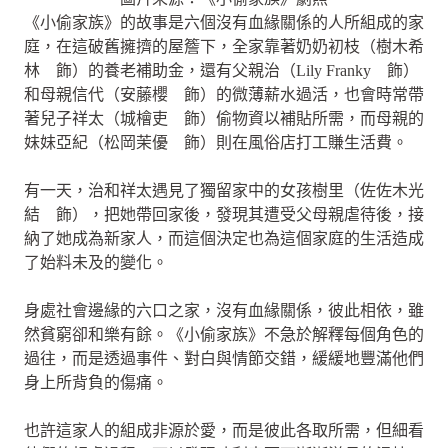
《小偷家族》的故事是六個沒有血緣關係的人所組成的家
庭，在這破舊擁擠的屋簷下，全家靠著奶奶初枝（樹木希
林 飾）的養老補助金，還有父親治（Lily Franky 飾）
和母親信代（安藤櫻 飾）的微薄薪水過活，也會時常帶
著兒子祥太（城檜吏 飾）偷物資以補貼所需，而母親的
妹妹亞紀（松岡茉優 飾）則在風俗店打工賺生活費。
有一天，治和祥太遇見了獨留家中的女孩樹里（佐佐木光
結 飾），把她帶回家後，發現其遭受父母親虐待後，接
納了她成為新家人，而這個決定也為這個家庭的生活造成
了始料未及的變化。
身處社會邊緣的六口之家，沒有血緣關係，彼此相依，雖
然貧窮卻和樂有餘。《小偷家族》不急於解釋每個角色的
過往，而是透過事件、對白與情節交錯，緩緩地豐滿他們
身上所背負的傷痛。
也許這家人的組成非源於愛，而是彼此各取所需，但細看