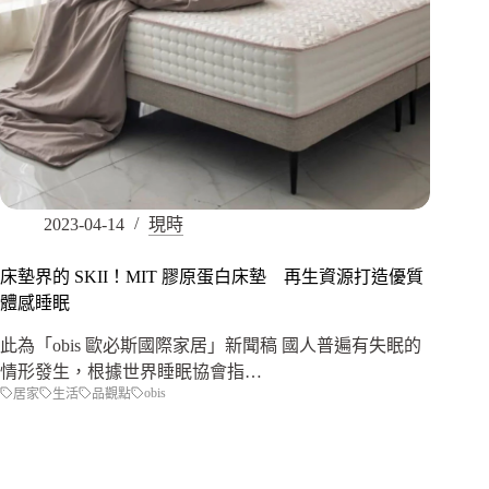
2023-04-14
現時
床墊界的 SKII！MIT 膠原蛋白床墊 再生資源打造優質
體感睡眠
此為「obis 歐必斯國際家居」新聞稿 國人普遍有失眠的
情形發生，根據世界睡眠協會指…
obis
居家
生活
品觀點