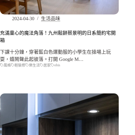
2024-04-30
生活品味
充滿童心的魔法角落！九州鬆餅蔡景明的日系簡約宅開
箱
下課十分鐘，穿著藍白色運動服的小學生在操場上玩
耍，嬉鬧聲此起彼落。打開 Google M…
obis
風格
輕裝修
樂生活
居家