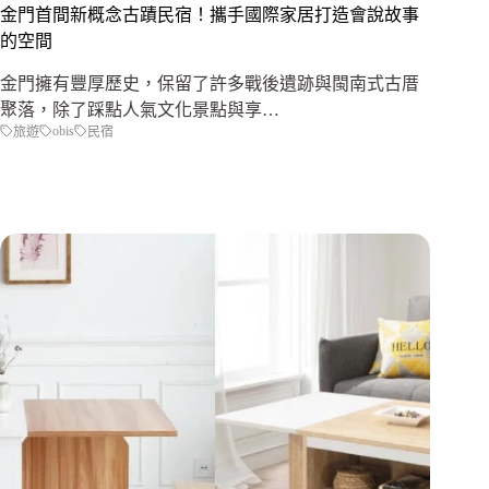
金門首間新概念古蹟民宿！攜手國際家居打造會說故事
的空間
金門擁有豐厚歷史，保留了許多戰後遺跡與閩南式古厝
聚落，除了踩點人氣文化景點與享…
obis
旅遊
民宿