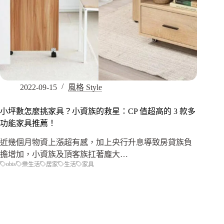
2022-09-15
風格 Style
小坪數怎麼挑家具？小資族的救星：CP 值超高的 3 款多
功能家具推薦！
近幾個月物資上漲超有感，加上央行升息導致房貸族負
擔增加，小資族及頂客族扛著龐大…
obis
樂生活
居家
生活
家具