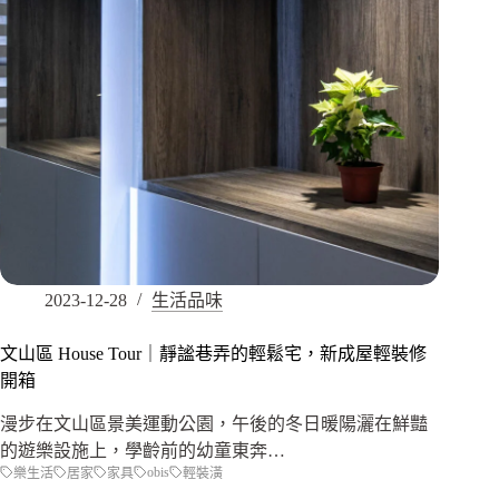
2023-12-28
生活品味
文山區 House Tour｜靜謐巷弄的輕鬆宅，新成屋輕裝修
開箱
漫步在文山區景美運動公園，午後的冬日暖陽灑在鮮豔
的遊樂設施上，學齡前的幼童東奔…
obis
樂生活
居家
家具
輕裝潢