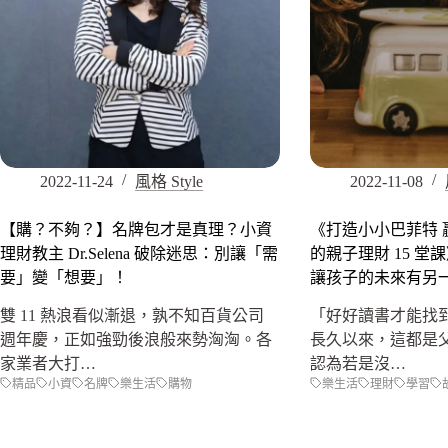
2022-11-24
風格 Style
2022-11-08
【購？不夠？】名牌包才是真理？小資
《打造小小巴菲特 
理財教主 Dr.Selena 破除迷思：別讓「需
的親子理財 15 
要」變「想要」！
讓孩子的未來有另
雙 11 熱浪看似漸退，孰不知百貨公司
「好好讀書才能找
週年慶，正如強勁後浪般來勢洶洶。各
長久以來，這都是
家業者大打…
認為若是沒…
精品
小資
名牌
樂生活
購物
樂生活
理財
學習