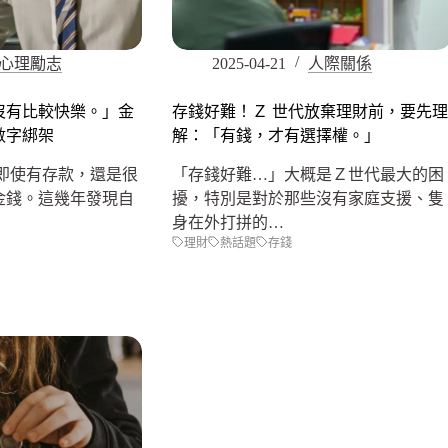
心理勵志
2025-04-21
人際關係
沒有比較快樂。」金
存錢好難！Ｚ 世代放棄理財前，要先理
數字綁架
解：「有錢，才有選擇權。」
即使有存款，還是很
「存錢好難…」大概是Ｚ世代最大的困
金錢。這幾年發現自
擾，特別是對於那些沒有家庭支援、隻
身在外打拼的…
理財
熱話題
存錢