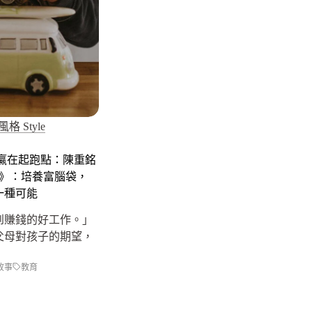
風格 Style
贏在起跑點：陳重銘
堂課》：培養富腦袋，
一種可能
到賺錢的好工作。」
父母對孩子的期望，
故事
教育