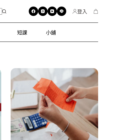
登入
短課
小舖