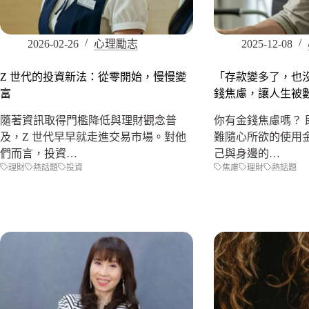
2026-02-26
心理勵志
2025-12-08
Z 世代的投資新法：從零開始，慢慢變
「存款變多了，也
富
錢焦慮，讓人生被
隨著資訊取得門檻降低與理財觀念普
你有金錢焦慮嗎？ 
及，Z 世代早早就走進交易市場。對他
難隨心所欲的使用
們而言，投資…
己與身邊的…
理財
熱話題
投資
焦慮
理財
熱話題