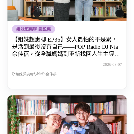
姐妹超惠聊 鐘盈惠
【姐妹超惠聊 EP36】女人最怕的不是累，
是活到最後沒有自己——POP Radio DJ Nia
余佳蓓，從全職媽媽到重新找回人生主導權
的那段路
2026-08-07
Nia
姐妹超惠聊
余佳蓓