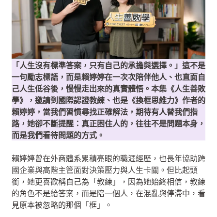
「人生沒有標準答案，只有自己的承擔與選擇。」這不是
一句勵志標語，而是賴婷婷在一次次陪伴他人、也直面自
己人生低谷後，慢慢走出來的真實體悟。本集《人生善敗
學》，邀請到國際認證教練、也是《換框思維力》作者的
賴婷婷，當我們習慣尋找正確解法，期待有人替我們指
路，她卻不斷提醒：真正困住人的，往往不是問題本身，
而是我們看待問題的方式。
賴婷婷曾在外商體系累積亮眼的職涯經歷，也長年協助跨
國企業與高階主管面對決策壓力與人生卡關。但比起頭
銜，她更喜歡稱自己為「教練」，因為她始終相信，教練
的角色不是給答案，而是陪一個人，在混亂與停滯中，看
見原本被忽略的那個「框」。