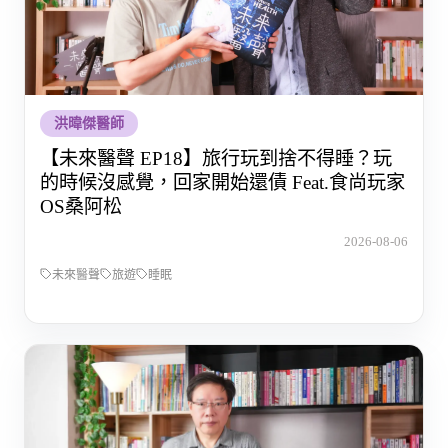
洪暐傑醫師
【未來醫聲 EP18】旅行玩到捨不得睡？玩
的時候沒感覺，回家開始還債 Feat.食尚玩家
OS桑阿松
2026-08-06
未來醫聲
旅遊
睡眠