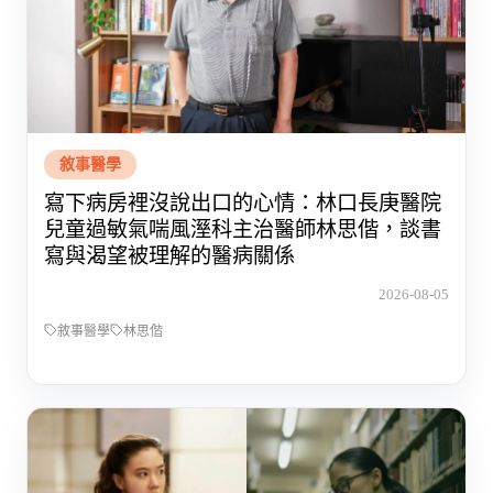
敘事醫學
寫下病房裡沒說出口的心情：林口長庚醫院
兒童過敏氣喘風溼科主治醫師林思偕，談書
寫與渴望被理解的醫病關係
2026-08-05
敘事醫學
林思偕