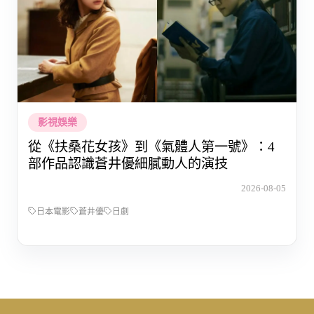
影視娛樂
從《扶桑花女孩》到《氣體人第一號》：4
部作品認識蒼井優細膩動人的演技
2026-08-05
日本電影
蒼井優
日劇