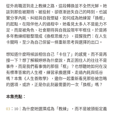
從外商職涯到走上教練之路，這段轉換並不全然光鮮。她
談到那些被期待、被投射、卻逐漸迷失自己的時刻，也誠
實分享內耗、糾結與自我懷疑，如何成為她練習「換框」
的起點。在陪伴他人的過程中，她看見太多人不是能力不
足，而是被角色、社會期待與自我設限牢牢框住，於是將
多年教練經驗整理成《換框思維力》，提醒我們：在人生
卡關時，至少為自己保留一條重新思考與選擇的出口。
想知道什麼時候該相信自己「卡住了」的感覺，而不是再
撐一下？想了解賴婷婷為什麼說，真正困住人的往往不是
事件，而是我們看事情的那個「框」？也想聽她如何在沒
有標準答案的人生裡，練習承擔選擇、走過內耗與低谷
嗎？本集《人生善敗學》，邀你一起重新看見那些被忽略
的選項，或許，正是你此刻最需要的一次「換框」嗎？
本集亮點：
03
：10｜為什麼她選擇成為「教練」，而不是被頭銜定義