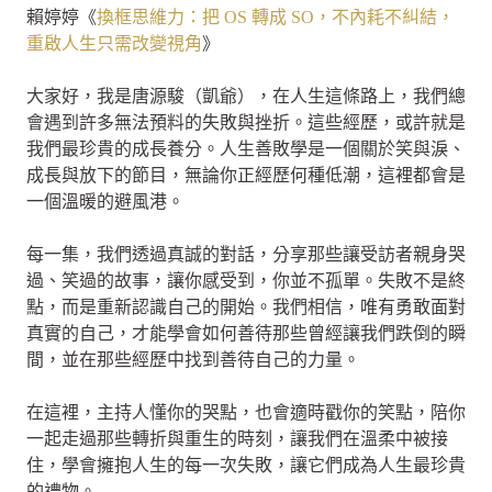
賴婷婷《
換框思維力：把 OS 轉成 SO，不內耗不糾結，
重啟人生只需改變視角
》
大家好，我是唐源駿（凱爺），在人生這條路上，我們總
會遇到許多無法預料的失敗與挫折。這些經歷，或許就是
我們最珍貴的成長養分。人生善敗學是一個關於笑與淚、
成長與放下的節目，無論你正經歷何種低潮，這裡都會是
一個溫暖的避風港。
每一集，我們透過真誠的對話，分享那些讓受訪者親身哭
過、笑過的故事，讓你感受到，你並不孤單。失敗不是終
點，而是重新認識自己的開始。我們相信，唯有勇敢面對
真實的自己，才能學會如何善待那些曾經讓我們跌倒的瞬
間，並在那些經歷中找到善待自己的力量。
在這裡，主持人懂你的哭點，也會適時戳你的笑點，陪你
一起走過那些轉折與重生的時刻，讓我們在溫柔中被接
住，學會擁抱人生的每一次失敗，讓它們成為人生最珍貴
的禮物。