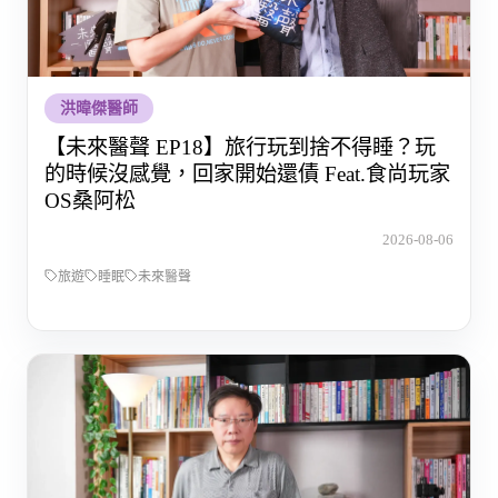
洪暐傑醫師
【未來醫聲 EP18】旅行玩到捨不得睡？玩
的時候沒感覺，回家開始還債 Feat.食尚玩家
OS桑阿松
2026-08-06
旅遊
睡眠
未來醫聲