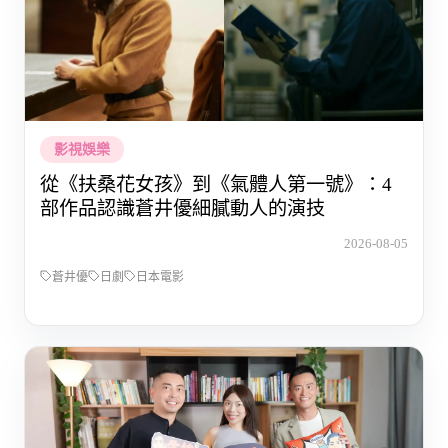
影視娛樂
從《扶桑花女孩》到《氣體人第一號》：4
部作品認識蒼井優細膩動人的演技
2026-08-05
蒼井優
日劇
日本電影