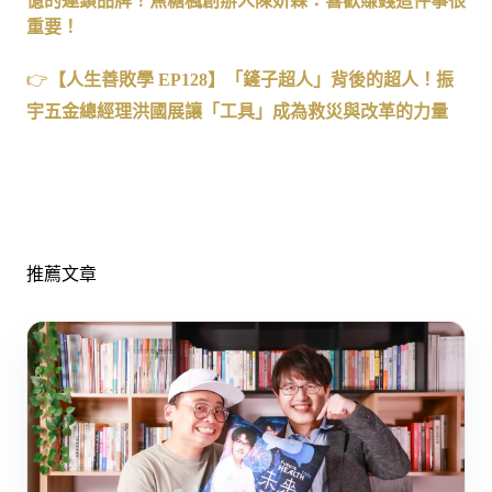
億的連鎖品牌！焦糖楓創辦人陳妍霖：喜歡賺錢這件事很
重要！
👉
【人生善敗學
EP128
】
「鏟子超人」背後的超人！振
宇五金總經理洪國展讓「工具」成為救災與改革的力量
推薦文章