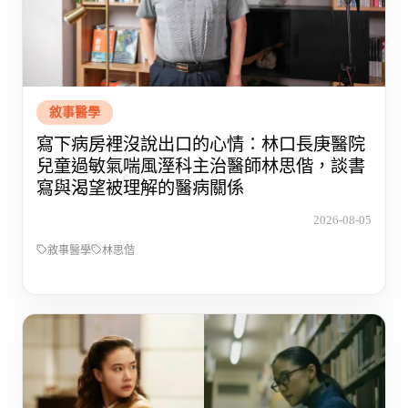
敘事醫學
寫下病房裡沒說出口的心情：林口長庚醫院
兒童過敏氣喘風溼科主治醫師林思偕，談書
寫與渴望被理解的醫病關係
2026-08-05
敘事醫學
林思偕