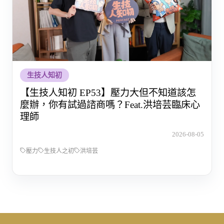
生技人知初
【生技人知初 EP53】壓力大但不知道該怎
麼辦，你有試過諮商嗎？Feat.洪培芸臨床心
理師
2026-08-05
壓力
生技人之初
洪培芸