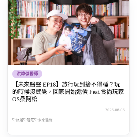
洪暐傑醫師
【未來醫聲 EP18】旅行玩到捨不得睡？玩
的時候沒感覺，回家開始還債 Feat.食尚玩家
OS桑阿松
2026-08-06
旅遊
睡眠
未來醫聲