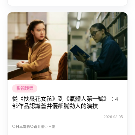
影視娛樂
從《扶桑花女孩》到《氣體人第一號》：4
部作品認識蒼井優細膩動人的演技
2026-08-05
日本電影
蒼井優
日劇