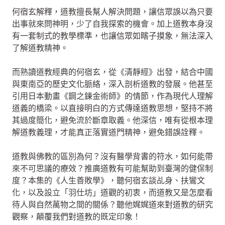
何宿玄解釋，道教擅長幫人解決問題，讓信眾誤以為只要
出事就來問神明，少了自我探索的機會。加上道教本身沒
有一套制式的教學標準，也讓信眾如瞎子摸象，無法深入
了解道教精神。
而熟讀道教經典的何宿玄，從《清靜經》出發，結合中國
與東南亞的歷史文化脈絡，深入剖析道教的發展。他甚至
引用日本動畫《鋼之鍊金術師》的情節，作為現代人理解
道義的橋梁。以直接明白的方式傳達道教思想，堅持不將
其過度簡化，避免流於斷章取義。他深信，唯有從根本理
解道教義理，才能真正落實道門精神，避免錯誤詮釋。
道教與佛教的區別為何？沒有醫學背書的符水，如何能帶
來不可思議的療效？推廣道教有可能幫助到臺灣的健保制
度？本集的《人生善敗學》，聽何宿玄談乩身、扶鸞文
化，以及設立「羽仕坊」道觀的初衷，而道教又是怎麼看
待人與自然萬物之間的關係？聽他娓娓道來對道教的研究
觀察，顛覆我們對道教的既定印象！