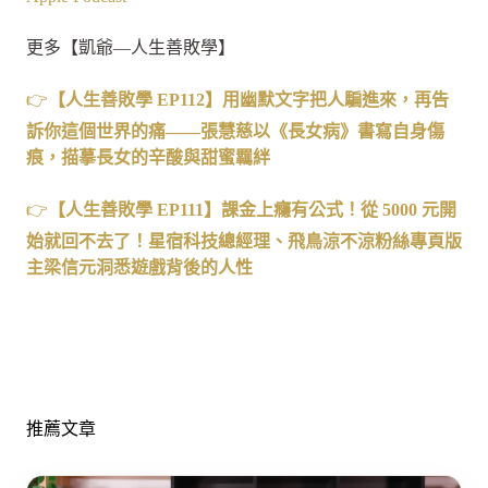
更多【凱爺—人生善敗學】
👉
【人生善敗學 EP112
】用幽默文字把人騙進來，再告
訴你這個世界的痛——
張慧慈以《長女病》書寫自身傷
痕，描摹長女的辛酸與甜蜜羈絆
👉
【人生善敗學
EP111
】課金上癮有公式！從
5000
元開
始就回不去了！星宿科技總經理、飛鳥涼不涼粉絲專頁版
主梁信元洞悉遊戲背後的人性
推薦文章