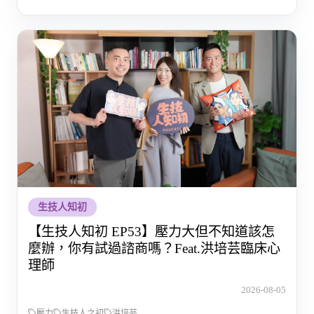
生技人知初
【生技人知初 EP53】壓力大但不知道該怎
麼辦，你有試過諮商嗎？Feat.洪培芸臨床心
理師
2026-08-05
壓力
生技人之初
洪培芸