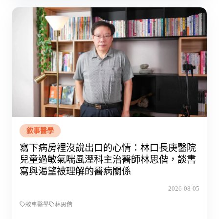
敘事醫學
寫下病房裡沒說出口的心情：林口長庚醫院
兒童過敏氣喘風溼科主治醫師林思偕，談書
寫與渴望被理解的醫病關係
2026-08-05
敘事醫學
林思偕