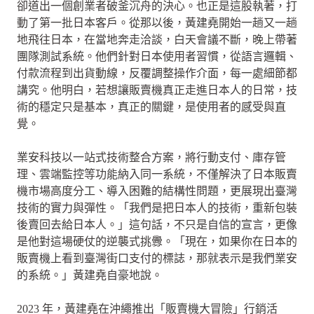
卻道出一個創業者破釜沉舟的決心。也正是這股執著，打
動了第一批日本客戶。從那以後，黃建堯開始一趟又一趟
地飛往日本，在當地奔走洽談，白天會議不斷，晚上帶著
團隊測試系統。他們針對日本使用者習慣，從語言邏輯、
付款流程到出貨動線，反覆調整操作介面，每一處細節都
講究。他明白，若想讓販賣機真正走進日本人的日常，技
術的穩定只是基本，真正的關鍵，是使用者的感受與直
覺。
業安科技以一站式技術整合方案，將行動支付、庫存管
理、雲端監控等功能納入同一系統，不僅解決了日本販賣
機市場高度分工、導入困難的結構性問題，更展現出臺灣
技術的實力與彈性。「我們是把日本人的技術，重新包裝
後賣回去給日本人。」這句話，不只是自信的宣言，更像
是他對這場硬仗的逆襲式挑釁。「現在，如果你在日本的
販賣機上看到臺灣街口支付的標誌，那就表示是我們業安
的系統。」黃建堯自豪地說。
2023 年，黃建堯在沖繩推出「販賣機大冒險」行銷活