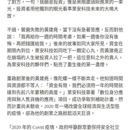
了對方，一句「我願意投資」像是黑暗盡頭照進來的一束
光，投資者用他獨到的眼光看準業安科技未來的大鳴大
放。
不過，嘗遍失敗的黃建堯，當下沒有急著答應，反而對他
說：「我再給你一週的時間考慮，如果一週後你沒有後
悔，再把錢匯給我。」後來的故事如同大家所見，資金在
期限內到位，業安科技如同吃下一顆定心丸，而黃建堯正
在崩塌的人生被投資人拉了一把，這位意料之外的貴人，
為業安科技的夥伴們，點亮了重生後的第一盞燈。
重啟創業後的黃建堯，像陀螺一樣不斷奔走。他知道時間
與資源都不等人：「資金有限，我們必須用一年的時間就
達到先前八年累積的高度。」業安科技靠著「數位身分應
用與無人售貨機的應用」項目，成功爭取到補助計畫，然
而計畫尚未驗收，2020 年一場改變全球經濟與生活型態
的疫情，卻為他的創業之路掀起滔天巨浪。
「2020 年的 Covid 疫情，政府呼籲群眾要保持安全社交