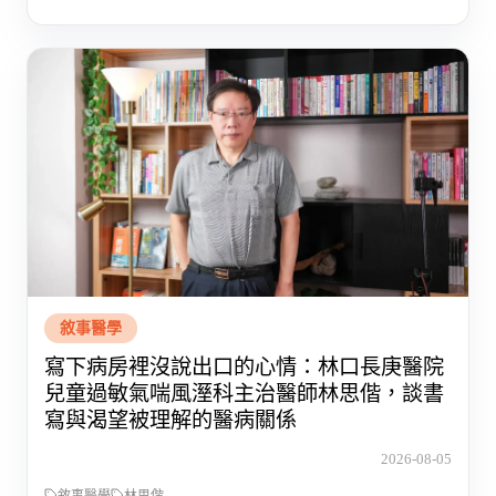
敘事醫學
寫下病房裡沒說出口的心情：林口長庚醫院
兒童過敏氣喘風溼科主治醫師林思偕，談書
寫與渴望被理解的醫病關係
2026-08-05