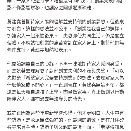
棄；一家人旅遊打卡，唯獨沒有 tag 我。」創業失敗的陰
影不僅影響財務，也讓家庭關係逐漸疏離。
黃建堯曾期待家人能夠理解並支持他的創業夢想，但後來
才明白，這樣的想法並不公平，「創業是我自己的選擇，
卻讓家人一起承擔後果。」夫妻即使共同生活，仍是獨立
個體，不應該把創業的痛苦寄託在家人身上，期待他們無
條件支持，黃建堯坦然地表示。
他開始調整自己的心態，不再一味地期待家人感同身受，
而是試著去理解妻子對他創業失利的不滿與失望，「可以
先拋棄『希望家人完全支持創業』的想法，去理解家人為
什麼憤怒或不開心。」一直到現在，黃建堯無論再忙，都
還是每天親自送孩子上學，盡量做家事，真正做到以行動
陪伴家人，彌補過去無法參與的時光。
或許正因為這些年重新學會珍惜，他才更明白，人生中有
些錯過，是永遠無法彌補的。他最深的遺憾，是在飛往矽
谷尋求資金時，錯過了與父親的最後一面。「老婆傳訊息