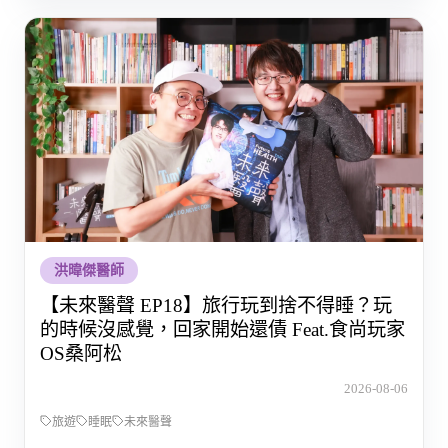
洪暐傑醫師
【未來醫聲 EP18】旅行玩到捨不得睡？玩
的時候沒感覺，回家開始還債 Feat.食尚玩家
OS桑阿松
2026-08-06
旅遊
睡眠
未來醫聲