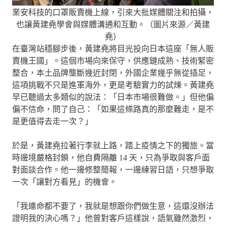
業安科技的口罩販賣機上線，引來大批媒體關注和拍攝，
也讓黃建堯學會與媒體溝通和互動。（圖片來源／黃建
堯）
在臺灣站穩腳步後，黃建堯將目光投向日本這座「無人販
賣機王國」。這個市場向來保守，供應鏈成熟、技術緊密
整合，本土品牌壟斷幾近封閉，外國企業幾乎無從插足，
這項挑戰不只是進軍海外，更是考驗實力的試煉。黃建堯
早已聽過太多類似的說法：「日本市場很難做。」但他偏
偏不信命，問了自己：「如果這條路真的那麼難走，是不
是更值得去走一次？」
於是，黃建堯拉著行李就上路，踏上疫情之下的獨旅。當
時邊境嚴格封鎖，他自費隔離 14 天，只為爭取與客戶面
對面談合作。他一邊修整簡報，一邊練習日語，只想爭取
一次「讓對方看見」的機會。
「我連命都不要了，我就是想跟你們做生意，這還沒辦法
證明我的決心嗎？」他曾對客戶這樣說，語氣雖然激烈，