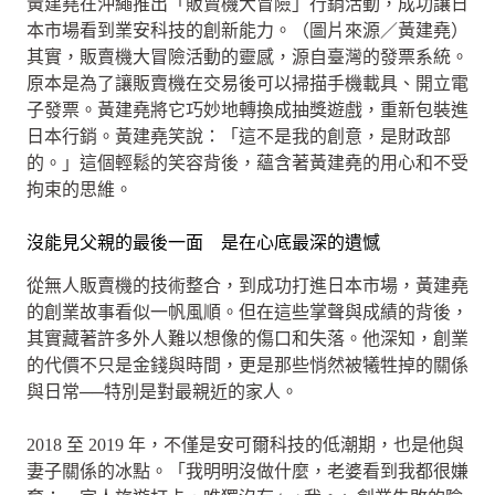
黃建堯在沖繩推出「販賣機大冒險」行銷活動，成功讓日
本市場看到業安科技的創新能力。（圖片來源／黃建堯）
其實，販賣機大冒險活動的靈感，源自臺灣的發票系統。
原本是為了讓販賣機在交易後可以掃描手機載具、開立電
子發票。黃建堯將它巧妙地轉換成抽獎遊戲，重新包裝進
日本行銷。黃建堯笑說：「這不是我的創意，是財政部
的。」這個輕鬆的笑容背後，蘊含著黃建堯的用心和不受
拘束的思維。
沒能見父親的最後一面 是在心底最深的遺憾
從無人販賣機的技術整合，到成功打進日本市場，黃建堯
的創業故事看似一帆風順。但在這些掌聲與成績的背後，
其實藏著許多外人難以想像的傷口和失落。他深知，創業
的代價不只是金錢與時間，更是那些悄然被犧牲掉的關係
與日常──特別是對最親近的家人。
2018 至 2019 年，不僅是安可爾科技的低潮期，也是他與
妻子關係的冰點。「我明明沒做什麼，老婆看到我都很嫌