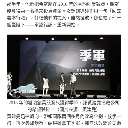
那半年，他們把希望壓在 2018 年的雲豹創業競賽，期望
能奪得第一名換來投資資金。沒想到導師卻用一句「回去
老本行吧」，打槍他們的提案，雖然挫敗，卻也給了他一
個臺階下——承認錯誤、重新開始。
2018 年的雲豹創業競賽只獲得季軍，讓黃建堯拯救公司
的希望夢碎。（圖片來源／黃建堯）
黃建堯迅速轉向，帶領團隊兩個多月內改寫企劃、放手一
搏，再次參加競賽，結果雖拿下季軍，卻無法改變公司命