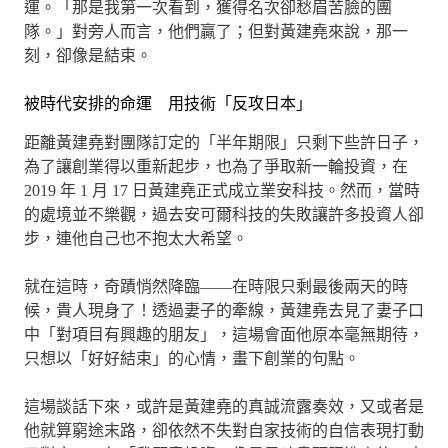
運。「那是我第一次看到，獲得名次卻愁眉苦臉的團
隊。」對旁人而言，他們贏了；但對黃建堯來說，那一
刻，卻像是結束。
被時代安排的命運 用技術「反攻日本」
距離黃建堯對團隊訂定的「半年期限」只剩下些許日子，
為了讓創業得以重新起步，也為了爭取新一輪投資，在
2019 年 1 月 17 日黃建堯正式成立業安科技。然而，當時
的處境並不樂觀，過去安可爾科技的失敗讓許多投資人卻
步，連他自己也不抱太大希望。
就在這時，奇蹟悄然降臨——在時限只剩最後兩天的時
候，貴人現身了！透過妻子的牽線，黃建堯去見了妻子口
中「對項目有興趣的朋友」，這場會面他原本毫無期待，
只想以「好好結束」的心情，畫下創業的句點。
這場談話下來，或許是黃建堯的真誠流露奏效，又或者是
他就算窮途末路，卻依然不失對自家技術的自信表現打動