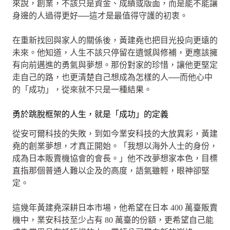
來說，創業，不該只是資金、成績或版面，而是能不能讓
身邊的人過得更好──這才是最值得守護的初衷。
在重新找回與家人的關係後，黃建堯也把目光投向更遠的
未來。他知道，人生不該只停留在遺憾與修補，更應該擁
有向前邁進的勇氣與夢想。那份對家的珍惜，讓他更堅定
走自己的路，也更清楚自己想成為怎樣的人──而他心中
的「成功」，從來就不只是一種結果。
勇於跳脫框架的人生，就是「成功」的定義
從安可爾科技的失敗，到如今業安科技的大放異彩，黃建
堯的創業夢想，才真正開始。「我想以海外人士的身份，
成為日本販賣機協會的會長。」他不改夢想家本色，目標
直指那個普通人難以企及的高度，語氣雖輕，眼神卻堅
定。
這幾年黃建堯深耕日本市場，他希望在日本 400 萬臺販賣
機中，業安科技至少占有 80 萬臺的份額，更希望自己能