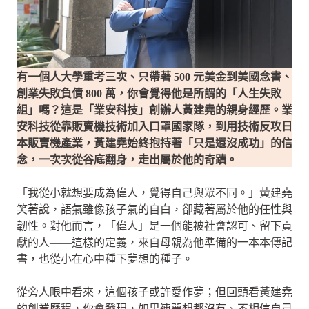
有一個人大學重考三次、只帶著 500 元美金到美國念書、
創業失敗負債 800 萬，你會覺得他是所謂的「人生失敗
組」嗎？這是「業安科技」創辦人黃建堯的親身經歷。業
安科技從靠販賣機技術加入口罩國家隊，到用技術反攻日
本販賣機產業，黃建堯始終抱持著「只是還沒成功」的信
念，一次次從谷底翻身，走出屬於他的奇蹟。
「我從小就想要成為偉人，覺得自己與眾不同。」黃建堯
笑著說，語氣雖像孩子氣的自白，卻藏著屬於他的任性與
韌性。對他而言，「偉人」是一個能被社會認可、留下貢
獻的人——這樣的定義，來自母親為他準備的一本本傳記
書，也從小在心中種下夢想的種子。
從旁人眼中看來，這個孩子或許愛作夢；但回頭看黃建堯
的創業歷程，你會發現，如果連夢想都沒有、不相信自己