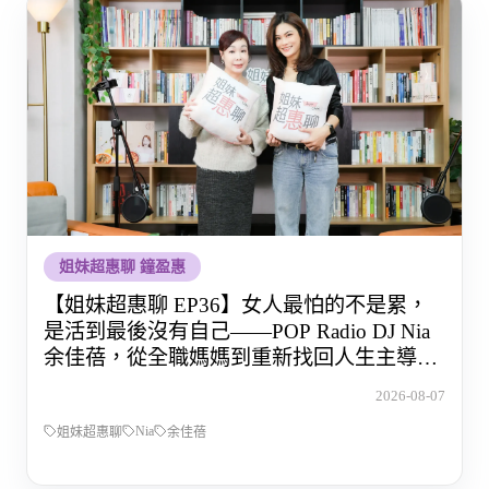
姐妹超惠聊 鐘盈惠
【姐妹超惠聊 EP36】女人最怕的不是累，
是活到最後沒有自己——POP Radio DJ Nia
余佳蓓，從全職媽媽到重新找回人生主導權
的那段路
2026-08-07
Nia
姐妹超惠聊
余佳蓓