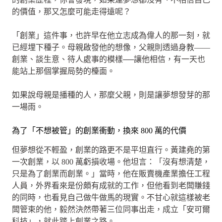
的價值，那又怎麼可能走得遠呢？
「創業」這件事，也許早在他立志成為偉人的那一刻，就
已經埋下種子。母親啟發他的想像，父親則透過身教——
創業、談生意、待人處事的模樣──讓他相信，有一天也
能站上那個掌握局勢的檯面。
如果說母親是播種的人，那麼父親，則是讓夢想發芽的那
一場雨。
為了「不想被管」的創業衝動，換來 800 萬的代價
但夢想從不輕盈，創業的路更不是平坦直行。黃建堯的第
一次創業，以 800 萬虧損收場。他坦言：「沒有想清楚，
只是為了創業而創業。」當時，他在販賣機產業擔任工程
人員，外界看來是份頗有成就的工作，但他看到老闆賺錢
的同時，也看見自己做牛做馬的現實。不甘心就這樣被老
闆管束的他，毅然決然帶著三位同事出走，成立「安可爾
科技」，就此踏上創業之路。