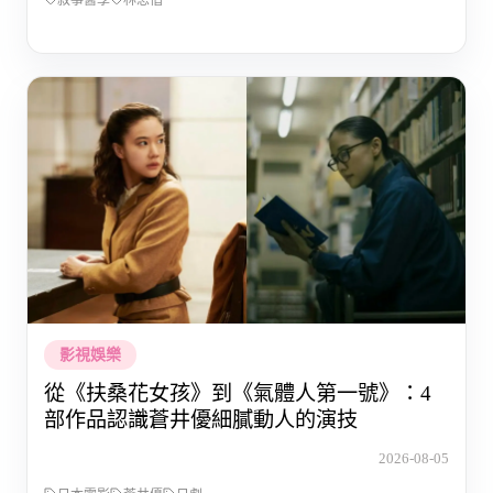
敘事醫學
林思偕
影視娛樂
從《扶桑花女孩》到《氣體人第一號》：4
部作品認識蒼井優細膩動人的演技
2026-08-05