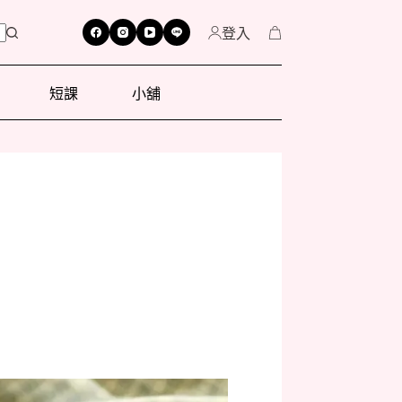
登入
短課
小舖