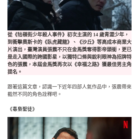
從《牯嶺街少年殺人事件》初次主演的 14 歲青澀少年，
到衝擊奧斯卡的《臥虎藏龍》、《沙丘》等高成本商業大
片演出，臺灣演員張震不只在金馬獎奪得影帝頭銜，更已
是走入國際的跨國影星，以獨特口條與銳利眼神為招牌特
色的張震，本屆金馬獎再次以《幸福之路》獲最佳男主角
提名。
跟著這篇文章，認識一下近年四部人氣作品中，張震帶來
截然不同的角色詮釋吧。
《毒梟聖徒》