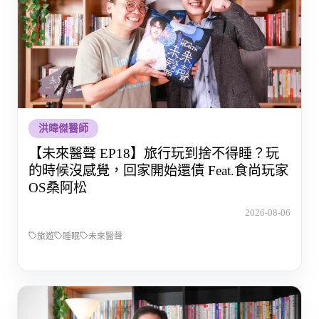
洪暐傑醫師
【未來醫聲 EP18】旅行玩到捨不得睡？玩
的時候沒感覺，回家開始還債 Feat.食尚玩家
OS桑阿松
2026-08-06
旅遊
睡眠
未來醫聲