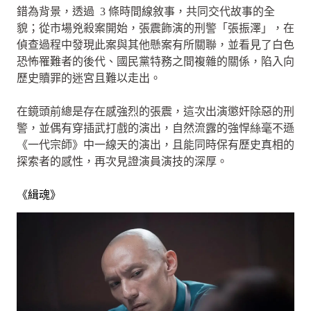
錯為背景，透過 3 條時間線敘事，共同交代故事的全
貌；從市場兇殺案開始，張震飾演的刑警「張振澤」，在
偵查過程中發現此案與其他懸案有所關聯，並看見了白色
恐怖罹難者的後代、國民黨特務之間複雜的關係，陷入向
歷史贖罪的迷宮且難以走出。
在鏡頭前總是存在感強烈的張震，這次出演懲奸除惡的刑
警，並偶有穿插武打戲的演出，自然流露的強悍絲毫不遜
《一代宗師》中一線天的演出，且能同時保有歷史真相的
探索者的感性，再次見證演員演技的深厚。
《緝魂》