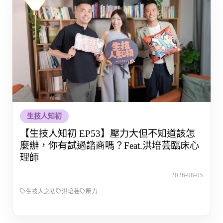
生技人知初
【生技人知初 EP53】壓力大但不知道該怎
麼辦，你有試過諮商嗎？Feat.洪培芸臨床心
理師
2026-08-05
生技人之初
洪培芸
壓力