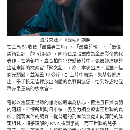
圖片來源／《緝魂》劇照
在金馬 58 收穫「最佳男主角」、「最佳剪輯」、「最佳
美術設計」的《緝魂》，同時也是張震成為金馬影帝的代
表作。在這部中、臺合拍的犯罪懸疑片中，張震飾演處於
癌症末期的檢察官「梁文超」，為了本次出演，張震不惜
剃光頭髮，並減重 12 公斤，加上片中癱瘓、失禁戲份演
出，舉手投足皆釋放出肉體的衰弱與疲憊，恰到好處地詮
釋身患重病的檢察官。
電影以富豪王世聰的離奇凶殺案為核心，罹癌且日漸衰弱
的阿超，不懼所剩時日不多，仍全力調查殺害王世聰的真
凶；隨著案件的調查，從普通的刑案偵查竟走向邪門的降
頭詛咒、超乎理解的 RNA 複製手術，而王世聰的兒子、