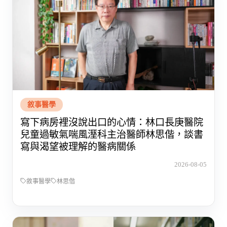
敘事醫學
寫下病房裡沒說出口的心情：林口長庚醫院
兒童過敏氣喘風溼科主治醫師林思偕，談書
寫與渴望被理解的醫病關係
2026-08-05
敘事醫學
林思偕