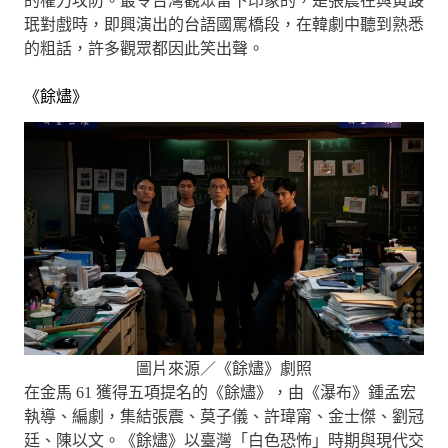
的權力攻防。最令台灣觀眾留下印象的，是張震在與黃晸
珉對戲時，即興演出的台語國罵橋段，在韓劇中聽到熟悉
的粗話，許多觀眾都因此笑出聲。
《餘燼》
圖片來源／《餘燼》劇照
在金馬 61 獲得五項提名的《餘燼》，由《瀑布》鍾孟宏
執導、編劇，集結張震、莫子儀、許瑋甯、金士傑、劉冠
廷、陳以文。《餘燼》以臺灣「白色恐怖」時期與現代交