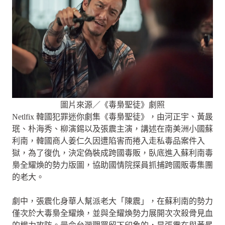
圖片來源／《毒梟聖徒》劇照
Netlfix 韓國犯罪迷你劇集《毒梟聖徒》，由河正宇、黃晸
珉、朴海秀、柳演錫以及張震主演，講述在南美洲小國蘇
利南，韓國商人姜仁久因遭陷害而捲入走私毒品案件入
獄，為了復仇，決定偽裝成跨國毒販，臥底進入蘇利南毒
梟全耀煥的勢力版圖，協助國情院探員抓捕跨國販毒集團
的老大。
劇中，張震化身華人幫派老大「陳震」，在蘇利南的勢力
僅次於大毒梟全耀煥，並與全耀煥勢力展開次次殺骨見血