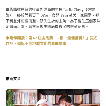
電影講述在紐約從事外送員的主角 Lu Jia Cheng（張震
飾），終於等到妻子 SiYu、女兒 Yaya 赴美一家團聚，卻
不料意外相繼而至，頓失生計的主角，為了撐住這個家決
定鋌而走險，寫實呈現美國底層移民的艱辛紀實。
◆延伸閱讀：第 62 屆金馬獎：5 部「最佳劇情片」提名
作品，傾訴不同地域文化的專屬故事
推薦文章