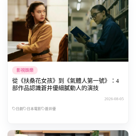
影視娛樂
從《扶桑花女孩》到《氣體人第一號》：4
部作品認識蒼井優細膩動人的演技
2026-08-05
日劇
日本電影
蒼井優