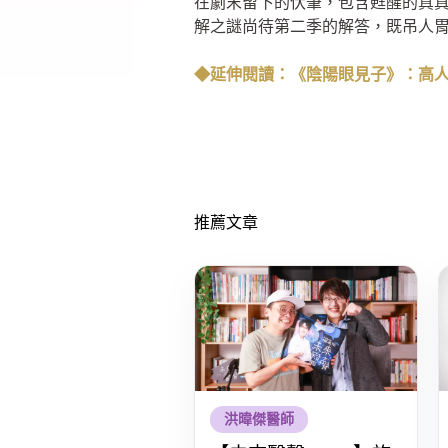
在劇末留下的伏筆，包含甦醒的真真
解之謎尚待第二季的解答，既吊人
◆延伸閱讀：《陰陽眼見子》：高
推薦文章
洪暐傑醫師