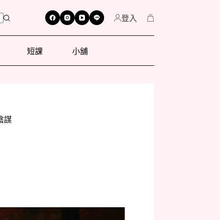
登入
短課
小舖
陰謀