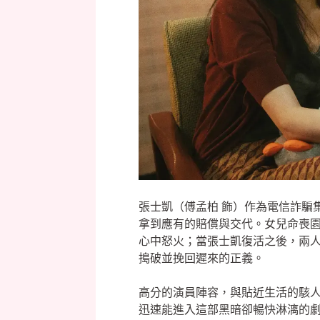
張士凱（傅孟柏 飾）作為電信詐騙集
拿到應有的賠償與交代。女兒命喪園
心中怒火；當張士凱復活之後，兩
搗破並挽回遲來的正義。
高分的演員陣容，與貼近生活的駭人
迅速能進入這部黑暗卻暢快淋漓的