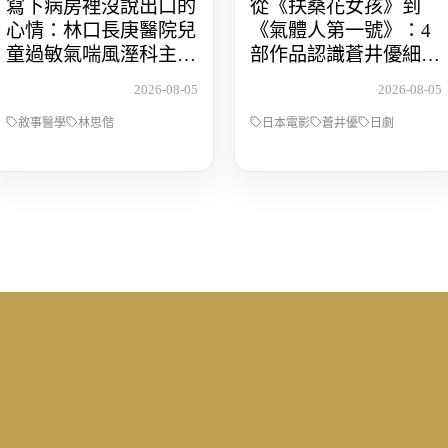
寫下病房裡沒說出口的
從《扶桑花女孩》到
心情：林口長庚醫院兒
《氣體人第一號》：4
童過敏氣喘風溼科主治
部作品認識蒼井優細膩
醫師林思偕，談書寫與
動人的演技
2026-08-05
2026-08-05
渴望被理解的醫病關係
敘事醫學
林思偕
日本電影
蒼井優
日劇