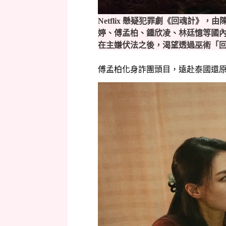
Netflix 懸疑犯罪劇《回魂計
婷、傅孟柏、鍾欣凌、林廷憶等國內金
在主嫌伏法之後，渴望透過巫術「
傅孟柏化身詐團頭目，遠赴泰國還