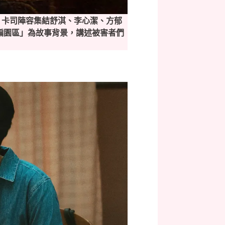
作，卡司陣容集結舒淇、李心潔、方郁
詐騙園區」為故事背景，講述被害者們