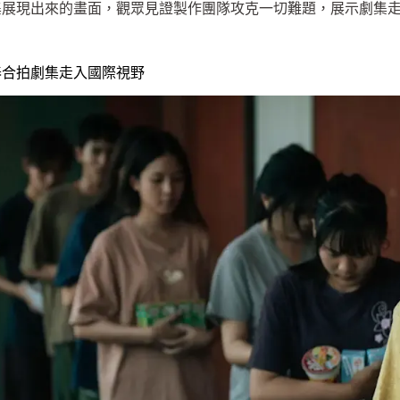
集展現出來的畫面，觀眾見證製作團隊攻克一切難題，展示劇集
泰合拍劇集走入國際視野