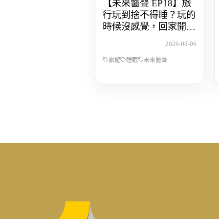
【未來醫聲 EP18】旅
行玩到捨不得睡？玩的
時候沒感覺，回家開始
還債 Feat.食尚玩家OS
2026-08-06
桑阿松
旅遊
睡眠
未來醫聲