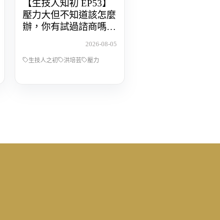
【生技人知初 EP53】
壓力大但不知道該怎麼
辦，你有試過諮商嗎？
Feat.洪培芸臨床心理師
2026-08-05
生技人之初
洪培芸
壓力