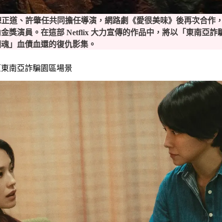
》，由陳正道、許肇任共同擔任導演，網路劇《愛很美味》後再次合
獎演員。在這部 Netflix 大力宣傳的作品中，將以「東南亞
回魂」血債血還的復仇影集。
原東南亞詐騙園區場景