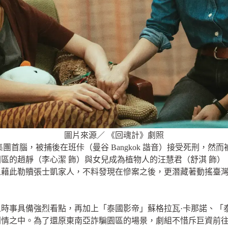
圖片來源／ 《回魂計》劇照
團首腦，被捕後在班佧（曼谷 Bangkok 諧音）接受死刑，然
區的趙靜（李心潔 飾）與女兒成為植物人的汪慧君（舒淇 飾
人藉此勒贖張士凱家人，不料發現在慘案之後，更潛藏著動搖臺
時事具備強烈看點，再加上「泰國影帝」蘇格拉瓦·卡那諾、「
劇情之中。為了還原東南亞詐騙園區的場景，劇組不惜斥巨資前