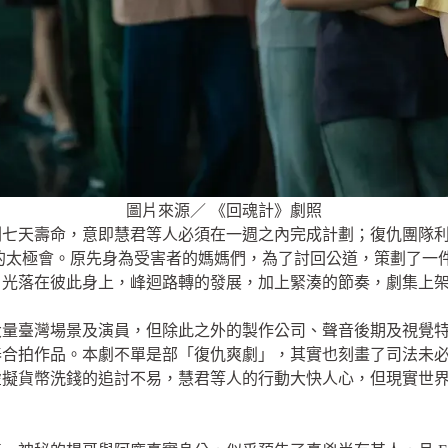
圖片來源／ 《回魂計》劇照
剩七天壽命，意即慧君等人必須在一週之內完成計劃；復仇團隊
的太極會。原先身為受害者的媽媽們，為了討回公道，策劃了一
目光落在彼此身上，峰迴路轉的發展，加上緊湊的節奏，劇集上
大量臺灣場景及演員，但除此之外的製作公司、聲音後期及視覺
泰合拍作品。本劇不單是部「復仇爽劇」，其實也刻畫了司法未
虛擬貨幣洗錢的追討不易，慧君等人的行動大快人心，但現實世