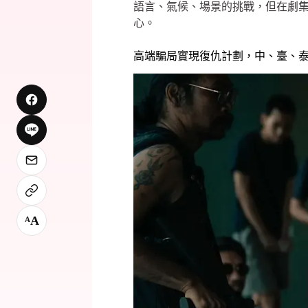
語言、氣候、場景的挑戰，但在劇
心。
高端騙局實現復仇計劃，中、臺、
A
A