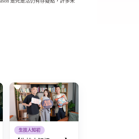
son 是死是活仍有存疑點，許多未
！
生技人知初