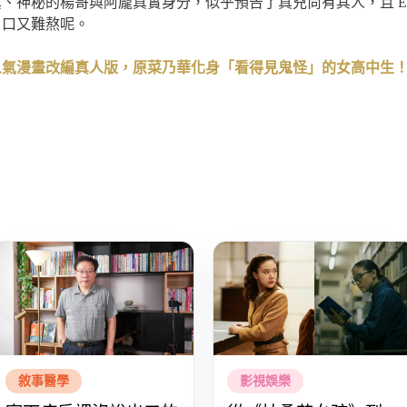
、神秘的楊哥與阿龐真實身分，似乎預告了真兇尚有其人，且 Ea
胃口又難熬呢。
人氣漫畫改編真人版，原菜乃華化身「看得見鬼怪」的女高中生
敘事醫學
影視娛樂