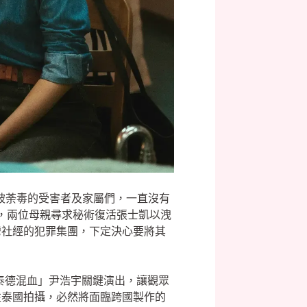
而被荼毒的受害者及家屬們，一直沒有
），兩位母親尋求秘術復活張士凱以洩
灣社經的犯罪集團，下定決心要將其
泰德混血」尹浩宇關鍵演出，讓觀眾
往泰國拍攝，必然將面臨跨國製作的