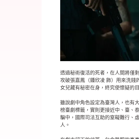
透過秘術復活的死者，在人間將僅
攻破張嘉鳳（鍾欣凌 飾）用來洗錢
女兒藏有秘密在身，終究使懷疑的
雖說劇中角色設定為臺灣人，也有
榜臺劇標籤，實則更接近中、臺、
騙中，國際司法互助的窒礙難行、
人。