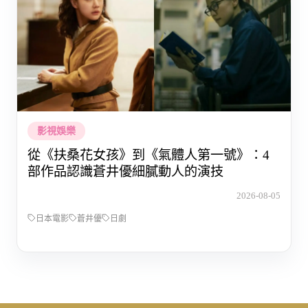
影視娛樂
從《扶桑花女孩》到《氣體人第一號》：4
部作品認識蒼井優細膩動人的演技
2026-08-05
日本電影
蒼井優
日劇