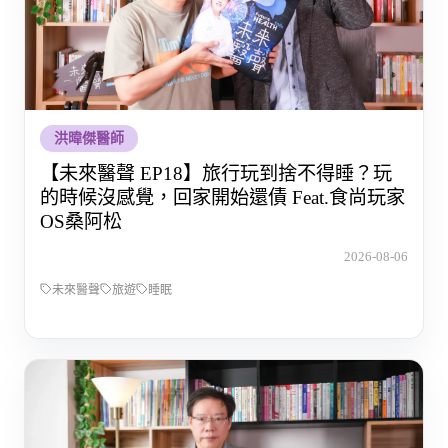
洪暐傑醫師
【未來醫聲 EP18】旅行玩到捨不得睡？玩
的時候沒感覺，回家開始還債 Feat.食尚玩家
OS桑阿松
2026-08-06
未來醫聲
旅遊
睡眠