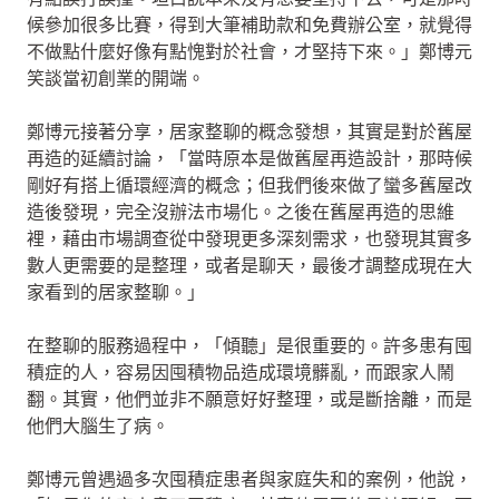
候參加很多比賽，得到大筆補助款和免費辦公室，就覺得
不做點什麼好像有點愧對於社會，才堅持下來。」鄭博元
笑談當初創業的開端。
鄭博元接著分享，居家整聊的概念發想，其實是對於舊屋
再造的延續討論，「當時原本是做舊屋再造設計，那時候
剛好有搭上循環經濟的概念；但我們後來做了蠻多舊屋改
造後發現，完全沒辦法市場化。之後在舊屋再造的思維
裡，藉由市場調查從中發現更多深刻需求，也發現其實多
數人更需要的是整理，或者是聊天，最後才調整成現在大
家看到的居家整聊。」
在整聊的服務過程中，「傾聽」是很重要的。許多患有囤
積症的人，容易因囤積物品造成環境髒亂，而跟家人鬧
翻。其實，他們並非不願意好好整理，或是斷捨離，而是
他們大腦生了病。
鄭博元曾遇過多次囤積症患者與家庭失和的案例，他說，