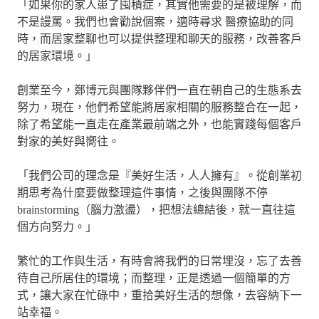
「如果你的家人患了囤積症，其實他需要的是被理解，而
不是謾罵。我們也會勸說個案，適時尋求 醫療協助的同
時，而居家整聊也可以提供整理和聊天的服務，改善客戶
的居家環境。」
創業至今，鄭博元與團隊夥伴們一直在朝自己的生態系去
努力，現在，他們希望能將居家相關的服務整合在一起，
除了希望能一直走在產業最前端之外，也能實踐每個客戶
對家的美好與嚮往。
「我們公司的理念是『美好生活，人人擁有』。從創業初
期思考為什麼要做整理這件事情，之後與團隊不停
brainstorming（腦力激盪），把想法總結後，就一直往這
個方向努力。」
繁忙的工作與生活，有時會將我們的日常埋沒，忘了去善
待自己所居住的環境；而整理，正是透過一個簡單的方
式，讓大家在忙碌中，重拾美好生活的想像，去容納下一
站幸福。