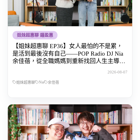
姐妹超惠聊 鐘盈惠
【姐妹超惠聊 EP36】女人最怕的不是累，
是活到最後沒有自己——POP Radio DJ Nia
余佳蓓，從全職媽媽到重新找回人生主導權
的那段路
2026-08-07
Nia
姐妹超惠聊
余佳蓓