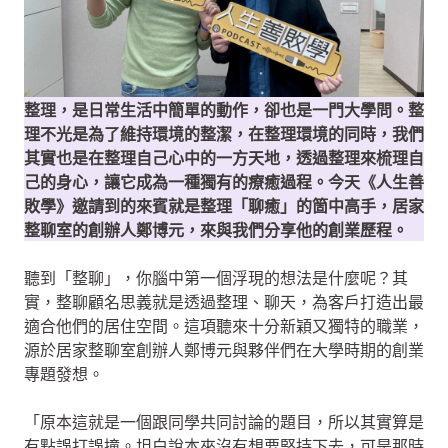
整理，是日常生活中簡單的動作，卻也是一門大學問。整
理不光是為了維持環境的整潔，在整理環境的同時，我們
其實也是在整理自己心中的一方天地，透過整理來梳理自
己的身心，讓它成為一種獨有的療癒過程。今天《人生善
敗學》邀請到的來賓就是整理「聊癒」的箇中高手，居家
整聊室的創辦人鄭博元，來與我們分享他的創業歷程。
聽到「整聊」，你腦中第一個浮現的想法是什麼呢？其
實，整聊顧名思義就是透過整理、聊天，為客戶打造出最
適合他們的居住空間。這項聽來十分新穎又獨特的職業，
源於居家整聊室創辦人鄭博元與夥伴們在大學時期的創業
專題發想。
「原本這就是一個跟同學共同討論的題目，所以其實算是
有點誤打誤撞。坦白說本來沒有想要堅持下去，可是那時