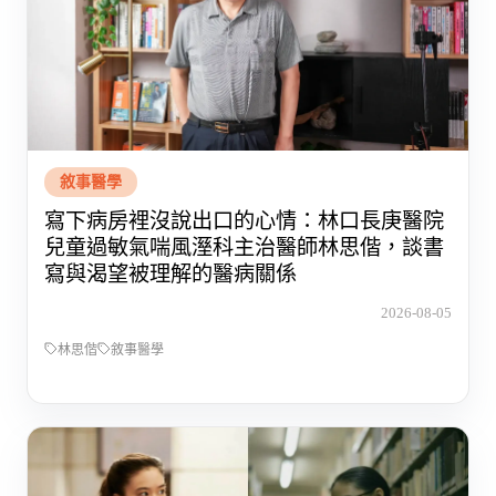
敘事醫學
寫下病房裡沒說出口的心情：林口長庚醫院
兒童過敏氣喘風溼科主治醫師林思偕，談書
寫與渴望被理解的醫病關係
2026-08-05
林思偕
敘事醫學