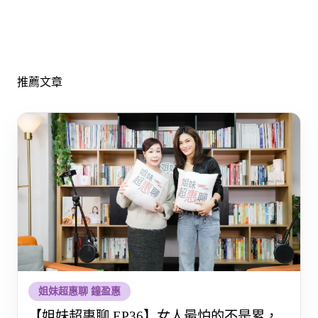
推薦文章
姐妹超惠聊 鐘盈惠
【姐妹超惠聊 EP36】女人最怕的不是累，