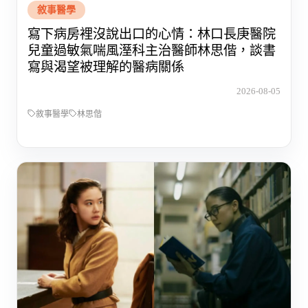
敘事醫學
寫下病房裡沒說出口的心情：林口長庚醫院
兒童過敏氣喘風溼科主治醫師林思偕，談書
寫與渴望被理解的醫病關係
2026-08-05
敘事醫學
林思偕