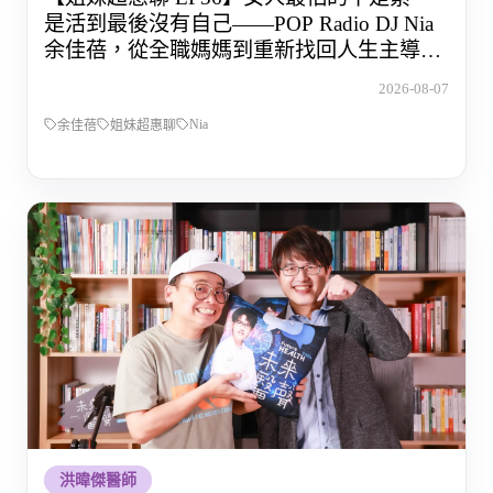
是活到最後沒有自己——POP Radio DJ Nia
余佳蓓，從全職媽媽到重新找回人生主導權
的那段路
2026-08-07
Nia
余佳蓓
姐妹超惠聊
洪暐傑醫師