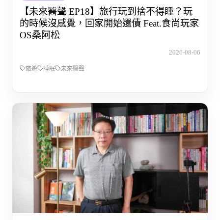
【未來醫聲 EP18】旅行玩到捨不得睡？玩
的時候沒感覺，回家開始還債 Feat.食尚玩家
OS桑阿松
2026-08-06
旅遊
睡眠
未來醫聲