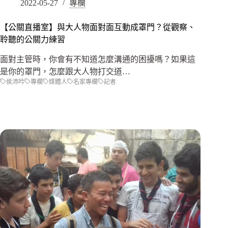
2022-05-27
專欄
【公關直播室】與大人物面對面互動成罩門？從觀察、
聆聽的公關力練習
面對主管時，你會有不知道怎麼溝通的困擾嗎？如果這
是你的罩門，怎麼跟大人物打交道…
侯沛吟
專欄
媒體人
名家專欄
記者