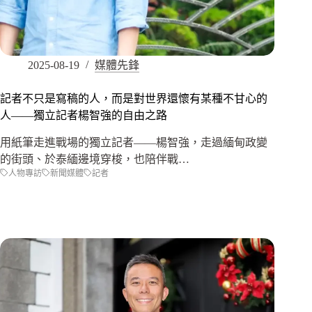
2025-08-19
媒體先鋒
記者不只是寫稿的人，而是對世界還懷有某種不甘心的
人——獨立記者楊智強的自由之路
用紙筆走進戰場的獨立記者——楊智強，走過緬甸政變
的街頭、於泰緬邊境穿梭，也陪伴戰…
人物專訪
新聞媒體
記者