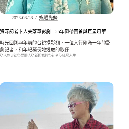
2023-08-28
媒體先鋒
資深記者卜人美落筆影劇 25年倒帶回首與巨星風華
時光回朔44年前的台視攝影棚，一位入行剛滿一年的影
劇記者，和年紀稍長她幾歲的歌仔…
人物專訪
媒體人
新聞媒體
記者
職場人生