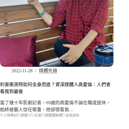
2022-11-28
媒體先鋒
利害衝突時如何全身而退？資深媒體人高愛倫：人們會
看我到最後
當了幾十年影劇記者，69歲的高愛倫不論在職或退休，
始終被藝人信任敬重，她卻很客氣…
人物專訪
媒體人
記者
媒體圈解構
自我剖析