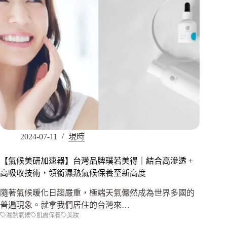
2024-07-11
現時
【氣候美研加速器】台灣品牌璞若美得｜結合高滲透 +
高吸收技術，領銜濕熱氣候保養至新高度
隨著氣候暖化日趨嚴重，極端天氣儼然成為世界多國的
普遍現象。就拿我們居住的台灣來…
濕熱氣候
肌膚保養
美妝