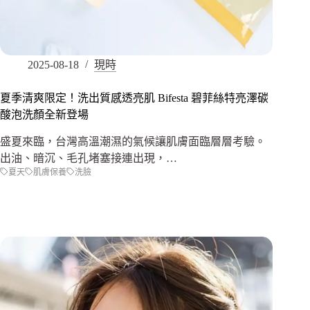
2025-08-18
現時
夏季清爽限定！洗出質感透亮肌 Bifesta 碧菲絲特亮澤碳
酸泡洗顏全新登場
盛夏來臨，台灣高溫潮濕的氣候讓肌膚面臨層層考驗。
出油、暗沉、毛孔堵塞接連出現，…
夏天
肌膚保養
洗臉