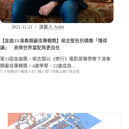
2021-11-21
演藝人 Artist
【金曲33/演奏類最佳專輯獎】侯志堅告別偶像「懂得
讓」 音樂世界當配角更自在
第33屆金曲獎，侯志堅以《修行》電影原聲帶奪下演奏
類最佳專輯獎。4歲學琴、22歲成為…
人物專訪
職場人生
職人塾
淬鍊之路
侯志堅