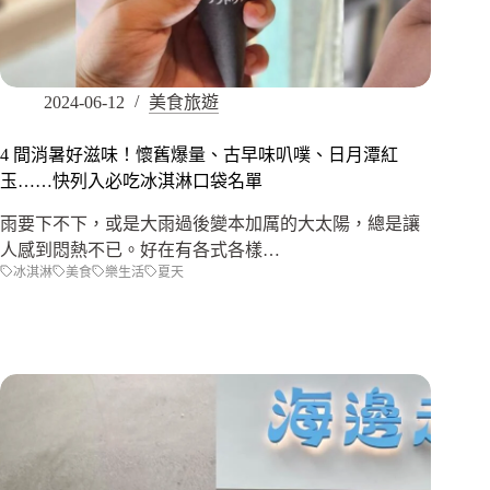
2024-06-12
美食旅遊
4 間消暑好滋味！懷舊爆量、古早味叭噗、日月潭紅
玉……快列入必吃冰淇淋口袋名單
雨要下不下，或是大雨過後變本加厲的大太陽，總是讓
人感到悶熱不已。好在有各式各樣…
冰淇淋
美食
樂生活
夏天