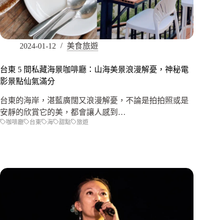
2024-01-12
美食旅遊
台東 5 間私藏海景咖啡廳：山海美景浪漫解憂，神秘電
影景點仙氣滿分
台東的海岸，湛藍廣闊又浪漫解憂，不論是拍拍照或是
安靜的欣賞它的美，都會讓人感到…
咖啡廳
台東
海
甜點
旅遊