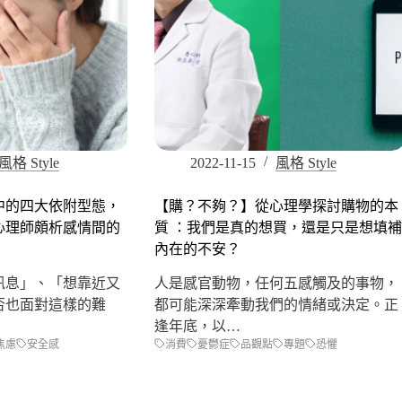
風格 Style
2022-11-15
風格 Style
中的四大依附型態，
【購？不夠？】從心理學探討購物的本
心理師頗析感情間的
質 ：我們是真的想買，還是只是想填補
內在的不安？
訊息」、「想靠近又
人是感官動物，任何五感觸及的事物，
否也面對這樣的難
都可能深深牽動我們的情緒或決定。正
逢年底，以…
焦慮
安全感
消費
憂鬱症
品觀點
專題
恐懼