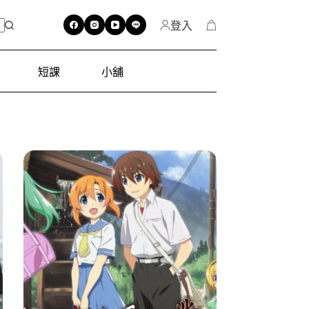
登入
短課
小舖