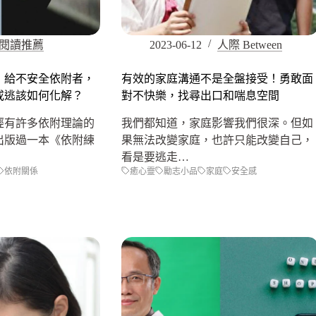
閱讀推薦
2023-06-12
人際 Between
：給不安全依附者，
有效的家庭溝通不是全盤接受！勇敢面
或逃該如何化解？
對不快樂，找尋出口和喘息空間
經有許多依附理論的
我們都知道，家庭影響我們很深。但如
出版過一本《依附練
果無法改變家庭，也許只能改變自己，
看是要逃走…
依附關係
癒心靈
勵志小品
家庭
安全感