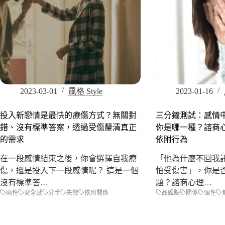
2023-03-01
風格 Style
2023-01-16
投入新戀情是最快的療傷方式？無關對
三分鐘測試：感情
錯、沒有標準答案，透過受傷釐清真正
你是哪一種？諮商
的需求
依附行為
在一段感情結束之後，你會選擇自我療
「他為什麼不回我
傷，還是投入下一段感情呢？ 這是一個
怕受傷害」，你是
沒有標準答…
題？諮商心理…
兩性
安全感
分手
失戀
依附關係
品觀點
關係
個性