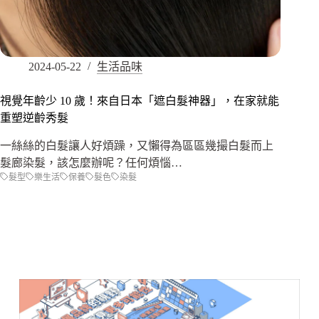
2024-05-22
生活品味
視覺年齡少 10 歲！來自日本「遮白髮神器」，在家就能
重塑逆齡秀髮
一絲絲的白髮讓人好煩躁，又懶得為區區幾撮白髮而上
髮廊染髮，該怎麼辦呢？任何煩惱…
髮型
樂生活
保養
髮色
染髮