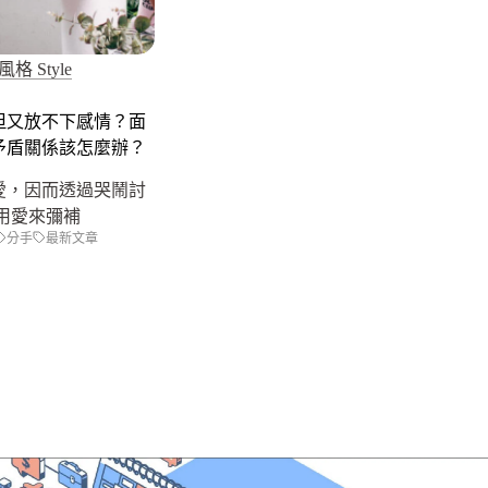
風格 Style
但又放不下感情？面
矛盾關係該怎麼辦？
愛，因而透過哭鬧討
用愛來彌補
分手
最新文章