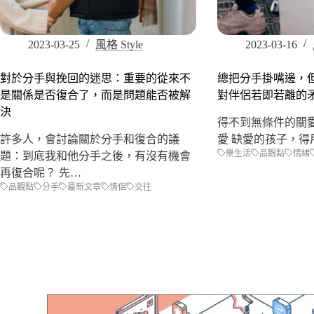
2023-03-25
風格 Style
2023-03-16
對於分手與挽回的迷思：重要的從來不
總把分手掛嘴邊，
是關係是否復合了，而是問題能否被解
對伴侶若即若離的
決
得不到無條件的關
許多人，會討論關於分手和復合的議
愛 缺愛的孩子，得
樂生活
品觀點
情緒
題：到底我和他分手之後，有沒有機會
再復合呢？ 先…
品觀點
分手
最新文章
情侶
交往